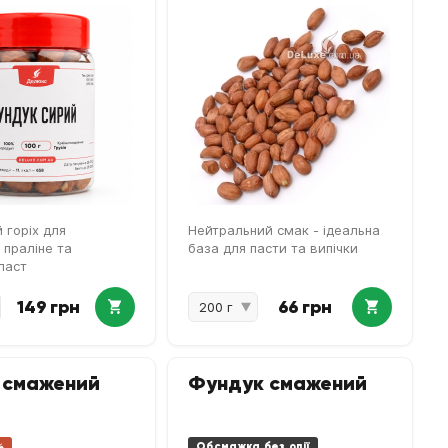
 горіх для
Нейтральний смак - ідеальна
 праліне та
база для пасти та випічки
паст
149 грн
66 грн
 смажений
Фундук смажений
%
Обсмажка без олії