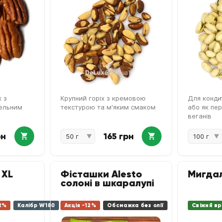
 з
Крупний горіх з кремовою
Для конди
ельним
текстурою та м'яким смаком
або як пе
веганів
рн
165 грн
 XL
Фісташки Alesto
Мигдал
солоні в шкаралупі
2%
Калібр W180
Акція -12%
Обсмажка без олії
Свіжий в