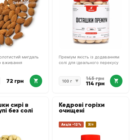
олотистий мигдаль
Преміум якість із додаванням
о вживання
солі для ідеального перекусу
145 грн
72 грн
114 грн
ки сирі в
Кедрові горіхи
пі без солі
очищені
Акція -12%
Хіт