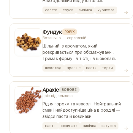
Найходовіший вид у каталозі.
салати
соуси
випічка
чурчхела
Фундук
ГОРІХ
ботанічно — справжній
Щільний, з ароматом, який
розкривається при обсмажуванні.
Тримає форму і в тісті, і в шоколаді.
шоколад
праліне
пасти
торти
Арахіс
БОБОВЕ
зріє під землею
Рідня гороху та квасолі. Нейтральний
смак і найдоступніша ціна в розділі —
звідси паста й козинаки.
паста
козинаки
випічка
закуска