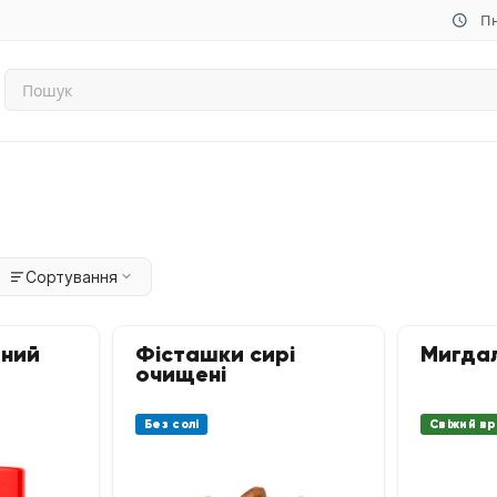
Пн
Сортування
ний
Фісташки сирі
Мигда
очищені
Без солі
Свіжий в