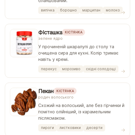
бланшований.
випічка
борошно
марципан
молоко
Фісташка
КІСТЯНКА
зелене ядро
У прочиненій шкаралупі до столу та
очищена сира для кухні. Колір тримає
навіть у кремі.
перекус
морозиво
східні солодощі
Пекан
КІСТЯНКА
родич волоського
Схожий на волоський, але без гірчинки й
помітно олійніший, із карамельним
післясмаком.
пироги
листковики
десерти