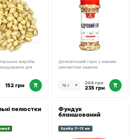
терських виробів
Делікатесний горіх з ніжним
рекушування для
смолистим смаком
266 грн
152 грн
235 грн
ьні пелюстки
Фундук
бланшований
рожай
Калібр 11-13 мм