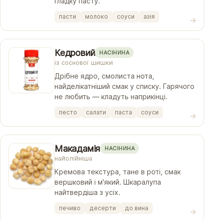
гладку пасту.
пасти
молоко
соуси
азія
Кедровий
НАСІНИНА
із соснової шишки
Дрібне ядро, смолиста нота,
найделікатніший смак у списку. Гарячого
не любить — кладуть наприкінці.
песто
салати
паста
соуси
Макадамія
НАСІНИНА
найолійніша
Кремова текстура, тане в роті, смак
вершковий і м'який. Шкаралупа
найтвердіша з усіх.
печиво
десерти
до вина