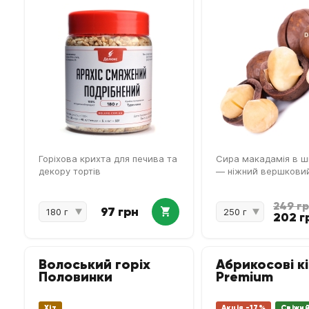
Горіхова крихта для печива та
Сира макадамія в ш
декору тортів
— ніжний вершкови
249 г
97 грн
202 г
Волоський горіх
Абрикосові к
Половинки
Premium
Хіт
Акція -17%
Свіжи