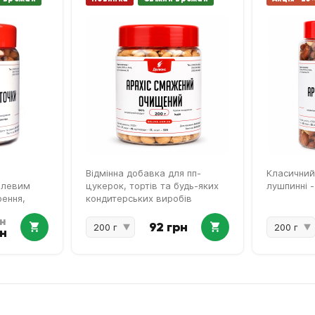
Відмінна добавка для пп-
Класичний
алевим
цукерок, тортів та будь-яких
лушпинні 
ення,
кондитерських виробів
к
рн
92 грн
рн