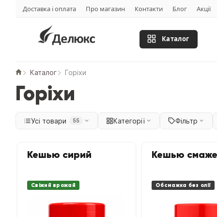
Доставка і оплата
Про магазин
Контакти
Блог
Акції
Каталог
Каталог
Горіхи
Горіхи
Усі товари
Категорії
Фільтр
55
Кешью сирий
Кешью смаже
Свіжий врожай
Обсмажка без олії