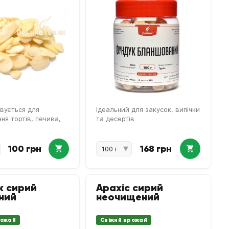
вується для
Ідеальний для закусок, випічки
ня тортів, печива,
та десертів
100 грн
168 грн
к сирий
Арахіс сирий
ний
неочищений
рожай
Свіжий врожай