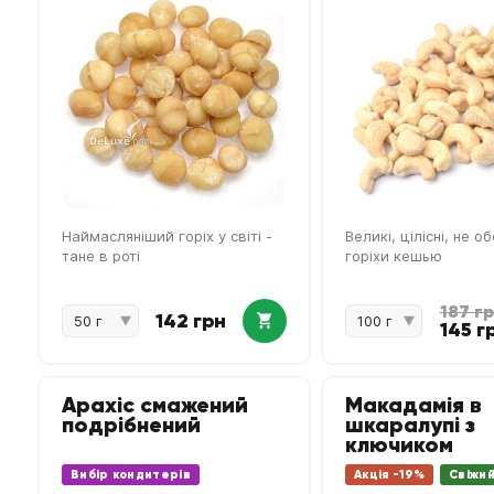
Наймасляніший горіх у світі -
Великі, цілісні, не 
тане в роті
горіхи кешью
187 г
142 грн
145 г
Арахіс смажений
Макадамія в
подрібнений
шкаралупі з
ключиком
Вибір кондитерів
Акція -19%
Свіжи