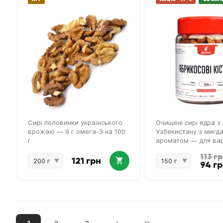
Сирі половинки українського
Очищені сирі ядра з
врожаю — 9 г омега-3 на 100
Узбекистану з мигд
г
ароматом — для вар
випічки та настояно
113 г
121 грн
94 г