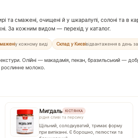
ирі та смажені, очищені й у шкаралупі, солоні та в 
кухні. За кожним видом — перехід у каталог.
смажені
Склад у Києві
у кожному виді
відвантаження в день з
кстури. Олійні — макадамія, пекан, бразильський — добрі
та рослинне молоко.
Мигдаль
КІСТЯНКА
рідня сливі та персику
Щільний, солодкуватий, тримає форму
при випіканні. Є борошно, пелюстки та