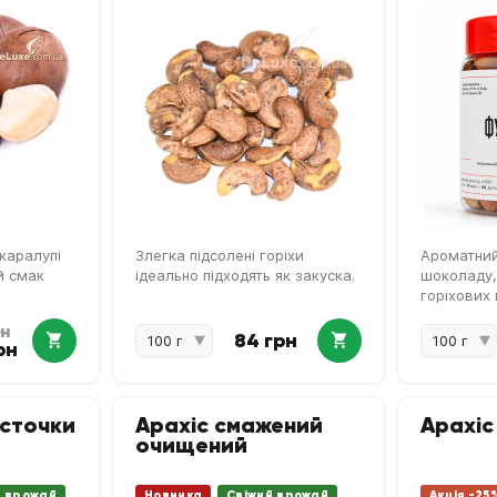
каралупі
Злегка підсолені горіхи
Ароматний
й смак
ідеально підходять як закуска.
шоколаду,
горіхових 
рн
84 грн
рн
істочки
Арахіс смажений
Арахіс
очищений
й врожай
Новинка
Свіжий врожай
Акція -25