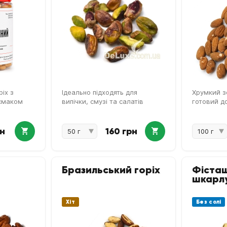
іх з
Ідеально підходять для
Хрумкий з
смаком
випічки, смузі та салатів
готовий д
рн
160 грн
Бразильський горіх
Фісташ
шкарлу
Хіт
Без солі