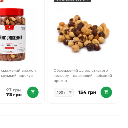
 смажений арахіс у
Обсмажений до золотистого
- хрумкий перекус
кольору – насичений горіховий
аромат
97 грн
154 грн
73 грн