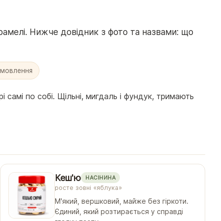
карамелі. Нижче довідник з фото та назвами: що
амовлення
 самі по собі. Щільні, мигдаль і фундук, тримають
Кеш'ю
НАСІНИНА
росте зовні «яблука»
М'який, вершковий, майже без гіркоти.
Єдиний, який розтирається у справді