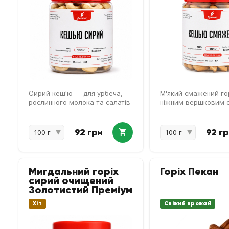
Сирий кеш'ю — для урбеча,
М'який смажений гор
рослинного молока та салатів
ніжним вершковим 
92 грн
92 г
Мигдальний горіх
Горіх Пекан
сирий очищений
Золотистий Преміум
Хіт
Свіжий врожай