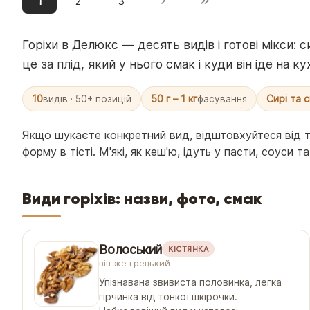
1
2
3
Горіхи в Делюкс — десять видів і готові мікси: с
це за плід, який у нього смак і куди він іде на 
10
50 г – 1 кг
Сирі та 
видів · 50+ позицій
фасування
Якщо шукаєте конкретний вид, відштовхуйтеся від те
форму в тісті. М'які, як кеш'ю, ідуть у пасти, соуси 
Види горіхів: назви, фото, смак
Волоський
КІСТЯНКА
він же грецький
Упізнавана звивиста половинка, легка
гірчинка від тонкої шкірочки.