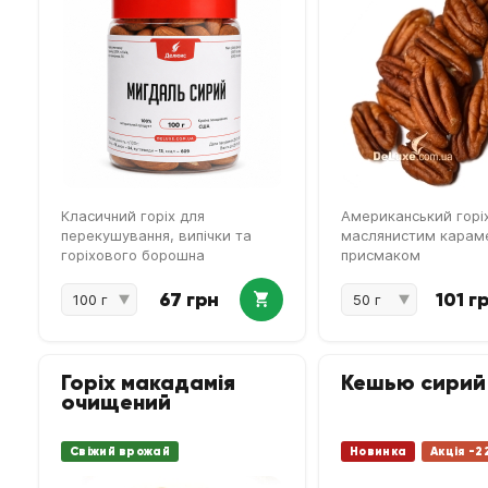
Класичний горіх для
Американський горіх
перекушування, випічки та
маслянистим карам
горіхового борошна
присмаком
67 грн
101 г
Горіх макадамія
Кешью сирий
очищений
Свіжий врожай
Новинка
Акція -2