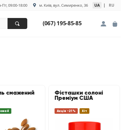
-Пт, 09:00-18:00
м. Київ, вул. Симиренко, 36
UA
|
RU
(067) 195-85-85
ль смажений
Фісташки солоні
Преміум США
рожай
Акція -21%
Хіт