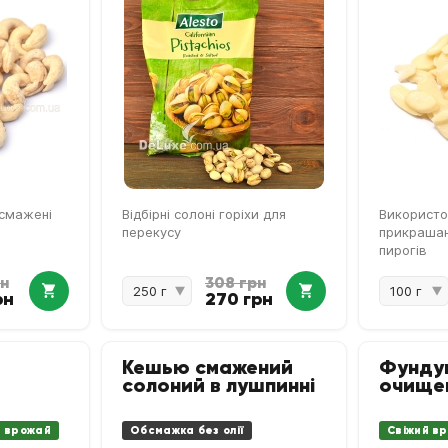
обсмажені
Відбірні солоні горіхи для
Використо
перекусу
прикрашан
пирогів
рн
308 грн
рн
270 грн
Кешью смажений
Фунду
солоний в лушпинні
очище
й врожай
Обсмажка без олії
Свіжий в