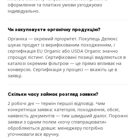
оформлення та платіжні умови узгоджуємо
індивідуально.
Чи закуповуєте органічну продукцію?
Органіка — окремий пріоритет. Покупець Делюкс
шукає продукт із верифікованим походженням, і
сертифікація EU Organic або USDA Organic значно
спрощує лістинг. Сертифіковані позиції виділяються в
каталозі окремим фільтром — це прямо впливає на
конверсію. Сертифікація у процесі — вкажіть це в
заявці.
Скільки часу займає розгляд заявки?
2 робочі дні — термін першої відповіді. Чим
конкретніша заявка: категорія, походження, обсяг,
наявність документів — тим швидший діалог. Порожні
заявки з одним полем «хочу співпрацювати»
обробляються довше: менеджеру потрібно
уточнювати все вручну.