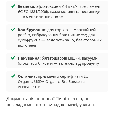
Безпека:
афлатоксини ≤ 4 мкг/кг (регламент
ЄС EC 1881/2006), важкі метали та пестициди
— в межах чинних норм
Калібрування:
для горіхів — фракційний
розбір, вибракування бою нижче 5%; для
сухофруктів — вологість за ТУ, без сторонніх
включень
Пакування:
багатошарові мішки, вакуумні
блоки або біг-беги — залежно від продукту
Органіка:
приймаємо сертифікати EU
Organic, USDA Organic, Bio Suisse та
еквіваленти
Документація неповна? Пишіть все одно —
розглядаємо кожен випадок індивідуально.