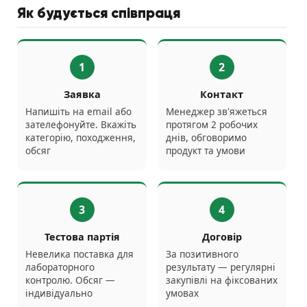
Як будується співпраця
1
2
Заявка
Контакт
Напишіть на email або
Менеджер зв'яжеться
зателефонуйте. Вкажіть
протягом 2 робочих
категорію, походження,
днів, обговоримо
обсяг
продукт та умови
3
4
Тестова партія
Договір
Невелика поставка для
За позитивного
лабораторного
результату — регулярні
контролю. Обсяг —
закупівлі на фіксованих
індивідуально
умовах