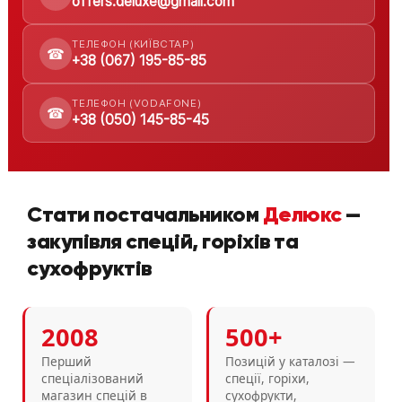
offers.deluxe@gmail.com
ТЕЛЕФОН (КИЇВСТАР)
☎
+38 (067) 195-85-85
ТЕЛЕФОН (VODAFONE)
☎
+38 (050) 145-85-45
Стати постачальником
Делюкс
—
закупівля спецій, горіхів та
сухофруктів
2008
500+
Перший
Позицій у каталозі —
спеціалізований
спеції, горіхи,
магазин спецій в
сухофрукти,