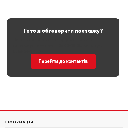
Готові обговорити поставку?
Пишіть на offers.deluxe@gmail.com або
телефонуйте — пн–пт, 09:00–18:00, Київ, вул.
Симиренка, 36
Перейти до контактів
ІНФОРМАЦІЯ