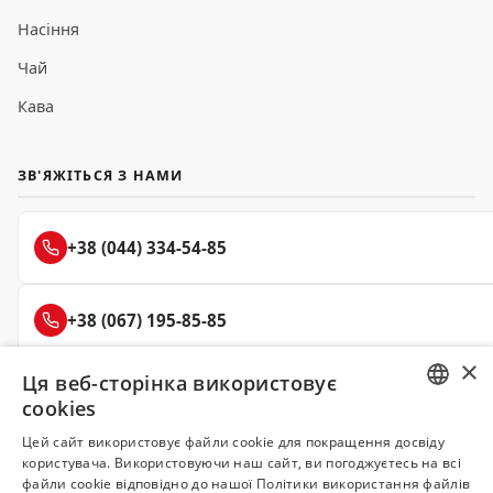
Насіння
Чай
Кава
ЗВ'ЯЖІТЬСЯ З НАМИ
+38 (044) 334-54-85
+38 (067) 195-85-85
×
Ця веб-сторінка використовує
+38 (050) 145-85-45
cookies
RUSSIAN
Цей сайт використовує файли cookie для покращення досвіду
користувача. Використовуючи наш сайт, ви погоджуєтесь на всі
UKRAINIAN
файли cookie відповідно до нашої Політики використання файлів