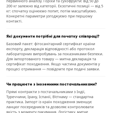
первинного аналізу. Горіхи та сухофрукти: від 50 до
200 кг залежно від категорії. Екзотичні позиції — від 5
кг: спочатку оцінюємо попит, потім масштабуємо.
Конкретні параметри узгоджуємо при першому
контакті.
Які документи потрібні для початку співпраці?
Базовий пакет: фітосанітарний сертифікат країни
експорту, декларація відповідності або протокол
лабораторних випробувань за показниками безпеки.
Для імпортованого товару — митна декларація та
сертифікат походження. Якщо частина документів у
процесі отримання — повідомте при подачі заявки.
Чи працюєте з іноземними постачальниками?
Прямі контракти з постачальниками з Індії,
Туреччини, Ірану, Іспанії, В'єтнаму — стандартна
практика. Імпорт із країн походження зменшує
ланцюг посередників та дозволяє контролювати
якість з моменту пакування. Логістику, митне