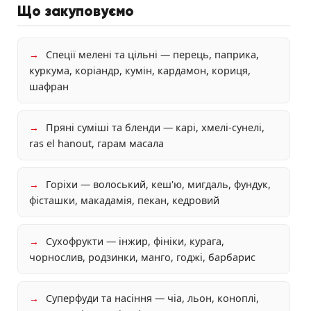
Що закуповуємо
→
Спеції мелені та цільні — перець, паприка,
куркума, коріандр, кумін, кардамон, кориця,
шафран
→
Пряні суміші та бленди — карі, хмелі-сунелі,
ras el hanout, гарам масала
→
Горіхи — волоський, кеш'ю, мигдаль, фундук,
фісташки, макадамія, пекан, кедровий
→
Сухофрукти — інжир, фініки, курага,
чорнослив, родзинки, манго, годжі, барбарис
→
Суперфуди та насіння — чіа, льон, коноплі,