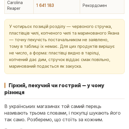
Carolina
1 641 183
Рекордсмен
Reaper
У чотирьох позицій розділу — червоного стручка,
пластівців чилі, копченого чилі та маринованого Якана
— точну пекучість постачальником не заявлено,
тому в таблиці їх немає. Для цих продуктів вирішує
не число, а форма: пластівці видно в тарілці,
копчений дає дим, стручок віддає смак повільно,
маринований подається як закуска.
Гіркий, пекучий чи гострий — у чому
різниця
В українських магазинах той самий перець
називають трьома словами, і покупці шукають його
так само. Розберемо, що стоїть за кожним.