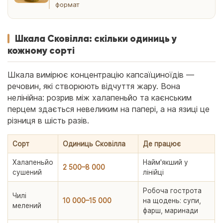
формат
Шкала Сковілла: скільки одиниць у
кожному сорті
Шкала вимірює концентрацію капсаїциноїдів —
речовин, які створюють відчуття жару. Вона
нелінійна: розрив між халапеньйо та каєнським
перцем здається невеликим на папері, а на язиці це
різниця в шість разів.
Сорт
Одиниць Сковілла
Де працює
Халапеньйо
Найм'якший у
2 500–8 000
сушений
лінійці
Робоча гострота
Чилі
10 000–15 000
на щодень: супи,
мелений
фарш, маринади