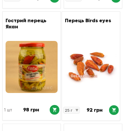
Гострий перець
Перець Birds eyes
Якан
98 грн
92 грн
1 шт