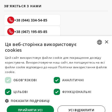
ЗВ'ЯЖІТЬСЯ З НАМИ
+38 (044) 334-54-85
+38 (067) 195-85-85
×
+38 (050) 145-85-45
Ця веб-сторінка використовує
cookies
RUSSIAN
Цей сайт використовує файли cookie для покращення досвіду
користувача. Використовуючи наш сайт, ви погоджуєтесь на всі
UKRAINIAN
файли cookie відповідно до нашої Політики використання файлів
Делюкс
cookie.
СПЕЦІЇ ТА ПРЯНОЩІ
ОБОВ"ЯЗКОВІ
АНАЛІТИЧНІ
© 2008–2026 Магазин спецій та прянощів Делюкс, Київ
ЦІЛЬОВІ
ФУНКЦІОНАЛЬНІ
Всі матеріали на сайті захищені авторським правом
ПОКАЗАТИ ПОДРОБИЦІ
Оферта
·
Повернення товару
·
Гарантія якості
·
Конфіденційність
ПРИЙНЯТИ УСІ
УСІ ВІДХИЛИТИ
·
Відмова від відповідальності