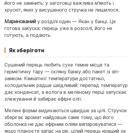
його не замінить: у заготовці важлива м'якоть і
хрускіт, яких у висушеного стручка не лишилося.
Маринований
у розділі один — Якан у банці. Це
готова закуска: перець уже в розсолі, його не
готують, а подають.
Як зберігати
Сушений перець любить сухе темне місце та
герметичну тару — скляну банку або пакет із зіп-
замком. Кімнатної температури достатньо,
холодильник радше шкідливий: перепад температур
дає конденсат, а волога в меленому перці запускає
злежування й забирає ефірні олії.
Мелені форми видихаються швидше за цілі. Стручок
зберігає аромат найдовше саме тому, що його
оболонка не дає ефірним оліям випаровуватися —
якщо плануєте запас на рік, цілий перець кращий за