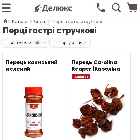
Каталог
Спеції
Перці гострі стручкові
Перці гострі стручкові
Усі товари
Сортування
15
Перець каєнський
Перець Carolina
мелений
Reaper (Кароліна
Ріпер)
Новинка