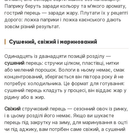
Паприку беруть заради кольору та м'якого аромату,
гострий перець — заради жару. Плутати їх у рецепті
дорого: ложка паприки і ложка каєнського дають
зовсім різний результат.
Сушений, свіжий і маринований
Одинадцять із дванадцяти позицій розділу —
сушений
перець: стручки цілком, пластівці, нитки
або мелений порошок. Вологи в ньому немає, смак
концентрований, зберігається він півтора року й не
потребує холодильника. Це формат для готування:
сушений перець кладуть у процесі, він віддає жар у
рідину або в жир.
Свіжий
стручковий перець — сезонний овоч із ринку,
і в цьому розділі його немає. Якщо ви шукаєте
перець під закрутку на зиму, для маринування в оцті
чи під аджику, вам потрібен саме свіжий, а сушений