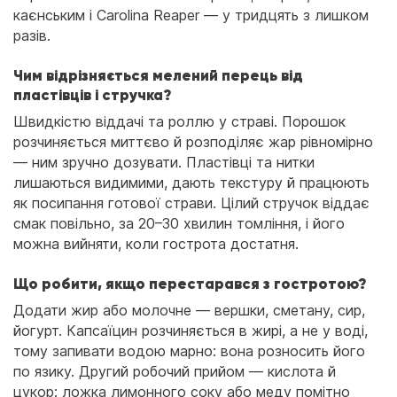
каєнським і Carolina Reaper — у тридцять з лишком
разів.
Чим відрізняється мелений перець від
пластівців і стручка?
Швидкістю віддачі та роллю у страві. Порошок
розчиняється миттєво й розподіляє жар рівномірно
— ним зручно дозувати. Пластівці та нитки
лишаються видимими, дають текстуру й працюють
як посипання готової страви. Цілий стручок віддає
смак повільно, за 20–30 хвилин томління, і його
можна вийняти, коли гострота достатня.
Що робити, якщо перестарався з гостротою?
Додати жир або молочне — вершки, сметану, сир,
йогурт. Капсаїцин розчиняється в жирі, а не у воді,
тому запивати водою марно: вона розносить його
по язику. Другий робочий прийом — кислота й
цукор: ложка лимонного соку або меду помітно