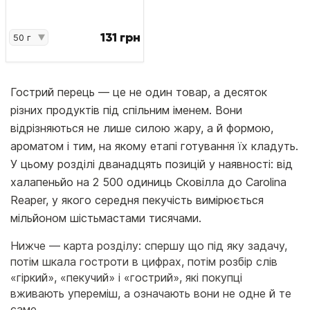
131 грн
Гострий перець — це не один товар, а десяток
різних продуктів під спільним іменем. Вони
відрізняються не лише силою жару, а й формою,
ароматом і тим, на якому етапі готування їх кладуть.
У цьому розділі дванадцять позицій у наявності: від
халапеньйо на 2 500 одиниць Сковілла до Carolina
Reaper, у якого середня пекучість вимірюється
мільйоном шістьмастами тисячами.
Нижче — карта розділу: спершу що під яку задачу,
потім шкала гостроти в цифрах, потім розбір слів
«гіркий», «пекучий» і «гострий», які покупці
вживають упереміш, а означають вони не одне й те
саме.