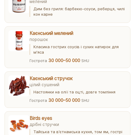
мелений
Дим без гриля: барбекю-соуси, реберця, чилі
кон карне
Каєнський мелений
порошок
Класика гострих соусів і сухих натирок для
м'яса
30 000–50 000
Гострота
SHU
Каєнський стручок
цілий сушений
Настоянки на олії та оцті, довге томління
30 000–50 000
Гострота
SHU
Birds eyes
дрібні стручки
Тайська та в'єтнамська кухня, том ям, гострі