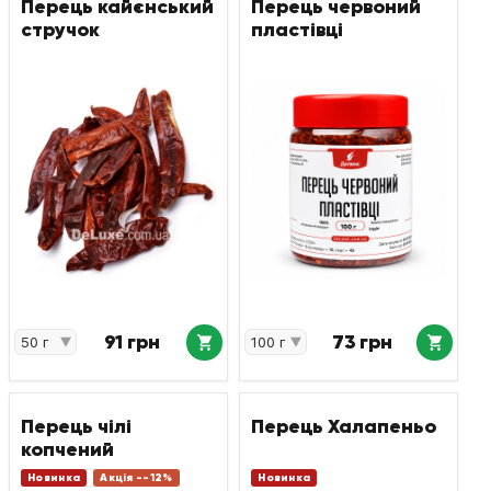
Перець кайєнський
Перець червоний
стручок
пластівці
91 грн
73 грн
Перець чілі
Перець Халапеньо
копчений
Новинка
Акція --12%
Новинка