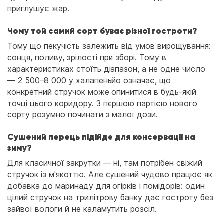
приглушує жар.
Чому той самий сорт буває різної гостроти?
Тому що пекучість залежить від умов вирощування:
сонця, поливу, зрілості при зборі. Тому в
характеристиках стоїть діапазон, а не одне число
— 2 500–8 000 у халапеньйо означає, що
конкретний стручок може опинитися в будь-якій
точці цього коридору. З першою партією нового
сорту розумно починати з малої дози.
Сушений перець підійде для консервації на
зиму?
Для класичної закрутки — ні, там потрібен свіжий
стручок із м'якоттю. Але сушений чудово працює як
добавка до маринаду для огірків і помідорів: один
цілий стручок на трилітрову банку дає гостроту без
зайвої вологи й не каламутить розсіл.