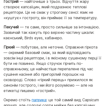
Гострий
— найточніше з трьох. Відчуття жару
створює капсаїцин, який подразнює теплові
рецептори. Це не смак у строгому сенсі: язик не
«куштує» гостроту, він приймає її за температуру.
Пекучий
— те саме, просто сильніше за інтонацією.
Зазвичай так кажуть про верхню частину шкали:
каєнський, Birds eyes, хабанеро.
Гіркий
— побутове, але неточне. Справжня гіркота
— окремий базовий смак, за який відповідають
зовсім інші рецептори, і в якісному сушеному перці її
бути не повинно. Якщо стручок гірчить по-
справжньому, це найчастіше перепалене під час
сушіння насіння або пригорілий порошок на
сковороді. Слово «гіркий перець» прижилося як
синонім гострого, і ми його розуміємо — але на
етикетці пишемо «гострий».
Окремо стоїть
паприка
: це той самий вид Capsicum
annuum, але солодкі сорти майже без капсаїцину.