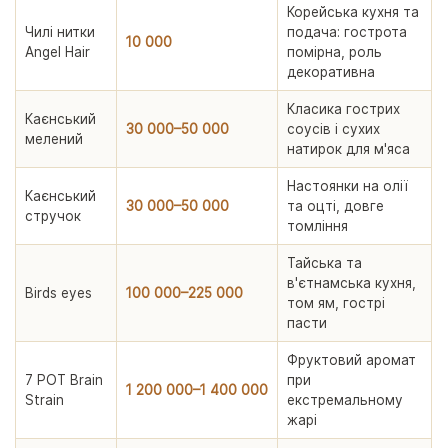
Корейська кухня та
Чилі нитки
подача: гострота
10 000
Angel Hair
помірна, роль
декоративна
Класика гострих
Каєнський
30 000–50 000
соусів і сухих
мелений
натирок для м'яса
Настоянки на олії
Каєнський
30 000–50 000
та оцті, довге
стручок
томління
Тайська та
в'єтнамська кухня,
Birds eyes
100 000–225 000
том ям, гострі
пасти
Фруктовий аромат
7 POT Brain
при
1 200 000–1 400 000
Strain
екстремальному
жарі