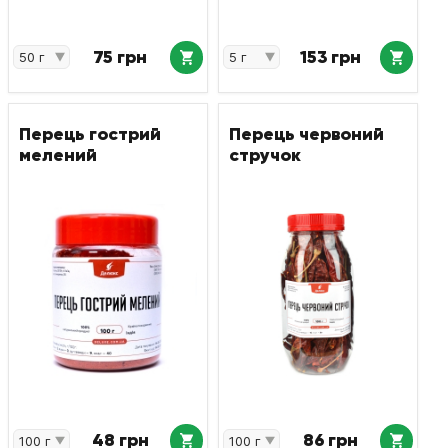
75 грн
153 грн
Перець гострий
Перець червоний
мелений
стручок
48 грн
86 грн