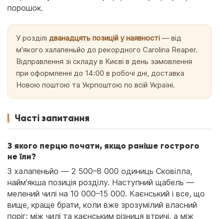
порошок.
У розділі
дванадцять позицій у наявності
— від
м'якого халапеньйо до рекордного Carolina Reaper.
Відправлення зі складу в Києві в день замовлення
при оформленні до 14:00 в робочі дні, доставка
Новою поштою та Укрпоштою по всій Україні.
Часті запитання
З якого перцю почати, якщо раніше гострого
не їли?
З халапеньйо — 2 500–8 000 одиниць Сковілла,
найм'якша позиція розділу. Наступний щабель —
мелений чилі на 10 000–15 000. Каєнський і все, що
вище, краще брати, коли вже зрозумілий власний
поріг: між чилі та каєнським різниця втричі, а між