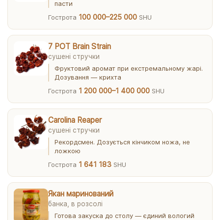
пасти
100 000–225 000
Гострота
SHU
7 POT Brain Strain
сушені стручки
Фруктовий аромат при екстремальному жарі.
Дозування — крихта
1 200 000–1 400 000
Гострота
SHU
Carolina Reaper
сушені стручки
Рекордсмен. Дозується кінчиком ножа, не
ложкою
1 641 183
Гострота
SHU
Якан маринований
банка, в розсолі
Готова закуска до столу — єдиний вологий