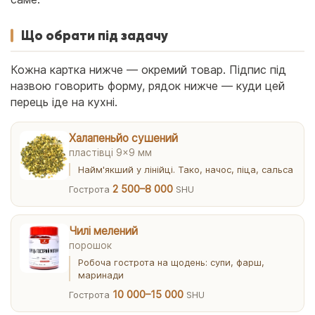
Що обрати під задачу
Кожна картка нижче — окремий товар. Підпис під
назвою говорить форму, рядок нижче — куди цей
перець іде на кухні.
Халапеньйо сушений
пластівці 9×9 мм
Найм'якший у лінійці. Тако, начос, піца, сальса
2 500–8 000
Гострота
SHU
Чилі мелений
порошок
Робоча гострота на щодень: супи, фарш,
маринади
10 000–15 000
Гострота
SHU