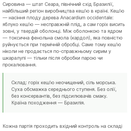
Сировина — штат Сеара, північний схід Бразилії,
найбільший регіон виробництва кеш’ю в країні. Кеш’ю
— насіння плоду дерева Anacardium occidentale:
яблуко кеш’ю — несправжній плід, а сам горіх висить
зовні, у твердій оболонці. Між оболонкою та ядром
— токсична фенольна смола (кардол), яка повністю
руйнується при термічній обробці. Саме тому кеш’ю
ніколи не продається по-справжньому сирим у
шкаралупі — тільки після обробки парою чи
прокалювання.
Склад: горіх кеш’ю неочищений, сіль морська.
Суха обсмажка середнього ступеня. Без олії,
без консервантів, без підсилювачів смаку.
Країна походження — Бразилія.
Кожна партія проходить вхідний контроль на складі