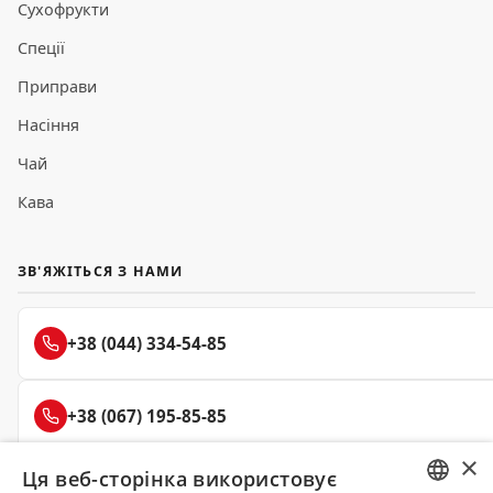
Сухофрукти
Спеції
Приправи
Насіння
Чай
Кава
ЗВ'ЯЖІТЬСЯ З НАМИ
+38 (044) 334-54-85
+38 (067) 195-85-85
×
Ця веб-сторінка використовує
+38 (050) 145-85-45