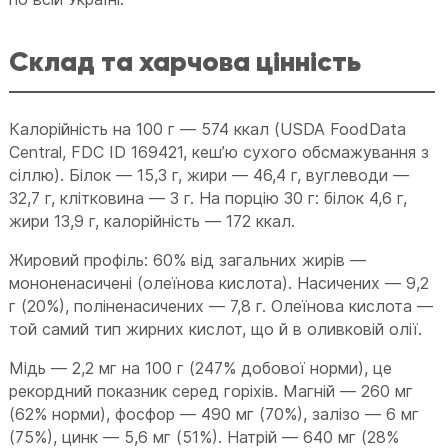
Склад та харчова цінність
Калорійність на 100 г — 574 ккал (USDA FoodData
Central, FDC ID 169421, кеш’ю сухого обсмажування з
сіллю). Білок — 15,3 г, жири — 46,4 г, вуглеводи —
32,7 г, клітковина — 3 г. На порцію 30 г: білок 4,6 г,
жири 13,9 г, калорійність — 172 ккал.
Жировий профіль: 60% від загальних жирів —
мононенасичені (олеїнова кислота). Насичених — 9,2
г (20%), поліненасичених — 7,8 г. Олеїнова кислота —
той самий тип жирних кислот, що й в оливковій олії.
Мідь — 2,2 мг на 100 г (247% добової норми), це
рекордний показник серед горіхів. Магній — 260 мг
(62% норми), фосфор — 490 мг (70%), залізо — 6 мг
(75%), цинк — 5,6 мг (51%). Натрій — 640 мг (28%