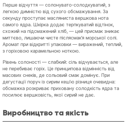
Перше відчуття — солонувато-солодкуватий, з
легкою димністю від сухого обсмажування. За
секунду проступає масляниста вершкова нота
самого ядра. Шкірка додає терпкуватий відтінок,
схожий на підсмажений хліб, — цей присмак зникає
миттєво, лишаючи чисте післясмак’я морської солі.
Аромат при відкритті упаковки — виражений, теплий,
з горіховою карамельною ноткою.
Рівень солоності — слабкий: сіль відчувається, але
не перебиває горіх. Це принципова відмінність від
масових снеків, де сольовий смак домінує. При
дегустації поруч із сирим кеш’ю різниця очевидна:
обсмажка розкриває приховану солодкість ядра та
посилює вершковість, якої сирий не дає.
Виробництво та якість