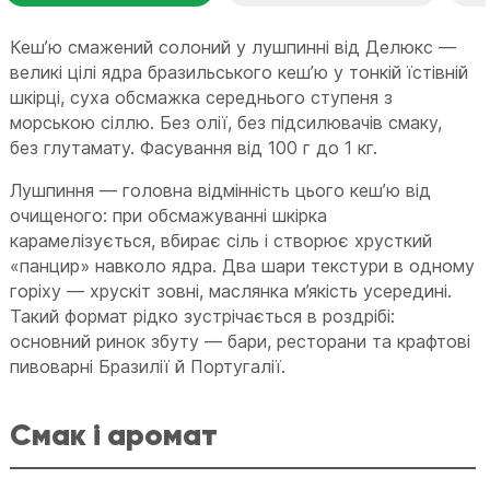
Кеш’ю смажений солоний у лушпинні від Делюкс —
великі цілі ядра бразильського кеш’ю у тонкій їстівній
шкірці, суха обсмажка середнього ступеня з
морською сіллю. Без олії, без підсилювачів смаку,
без глутамату. Фасування від 100 г до 1 кг.
Лушпиння — головна відмінність цього кеш’ю від
очищеного: при обсмажуванні шкірка
карамелізується, вбирає сіль і створює хрусткий
«панцир» навколо ядра. Два шари текстури в одному
горіху — хрускіт зовні, маслянка м’якість усередині.
Такий формат рідко зустрічається в роздрібі:
основний ринок збуту — бари, ресторани та крафтові
пивоварні Бразилії й Португалії.
Смак і аромат