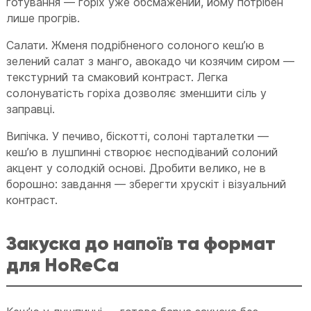
готування — горіх уже обсмажений, йому потрібен
лише прогрів.
Салати. Жменя подрібненого солоного кеш’ю в
зелений салат з манго, авокадо чи козячим сиром —
текстурний та смаковий контраст. Легка
солонуватість горіха дозволяє зменшити сіль у
заправці.
Випічка. У печиво, біскотті, солоні тарталетки —
кеш’ю в лушпинні створює несподіваний солоний
акцент у солодкій основі. Дробити велико, не в
борошно: завдання — зберегти хрускіт і візуальний
контраст.
Закуска до напоїв та формат
для HoReCa