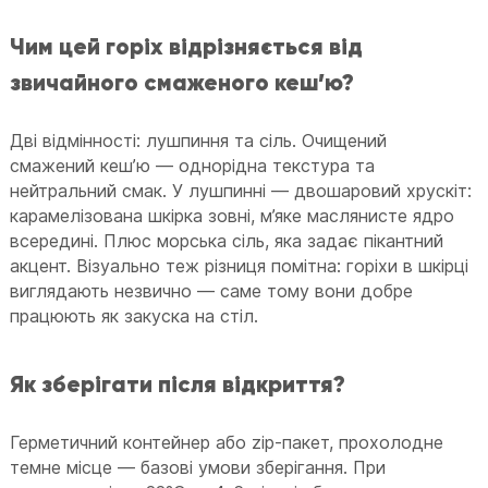
Чим цей горіх відрізняється від
звичайного смаженого кеш’ю?
Дві відмінності: лушпиння та сіль. Очищений
смажений кеш’ю — однорідна текстура та
нейтральний смак. У лушпинні — двошаровий хрускіт:
карамелізована шкірка зовні, м’яке маслянисте ядро
всередині. Плюс морська сіль, яка задає пікантний
акцент. Візуально теж різниця помітна: горіхи в шкірці
виглядають незвично — саме тому вони добре
працюють як закуска на стіл.
Як зберігати після відкриття?
Герметичний контейнер або zip-пакет, прохолодне
темне місце — базові умови зберігання. При