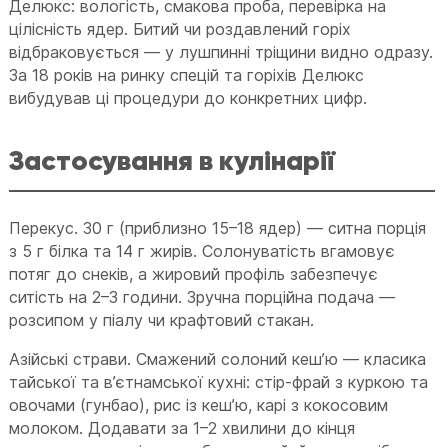
Делюкс: вологість, смакова проба, перевірка на
цілісність ядер. Битий чи роздавлений горіх
відбраковується — у лушпинні тріщини видно одразу.
За 18 років на ринку спецій та горіхів Делюкс
вибудував ці процедури до конкретних цифр.
Застосування в кулінарії
Перекус. 30 г (приблизно 15–18 ядер) — ситна порція
з 5 г білка та 14 г жирів. Солонуватість вгамовує
потяг до снеків, а жировий профіль забезпечує
ситість на 2–3 години. Зручна порційна подача —
розсипом у піалу чи крафтовий стакан.
Азійські страви. Смажений солоний кеш’ю — класика
тайської та в’єтнамської кухні: стір-фрай з куркою та
овочами (гунбао), рис із кеш’ю, карі з кокосовим
молоком. Додавати за 1–2 хвилини до кінця