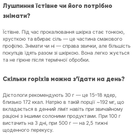
Лушпиння їстівне чи його потрібно
знімати?
Їстівне. Під час прокалювання шкірка стає тонкою,
хрусткою та вбирає сіль — це частина смакового
профілю. Знімати чи ні — справа звички, але більшість
покупців їдять разом зі шкіркою. Вона легко жується
та не гіркне після термічної обробки.
Скільки горіхів можна з’їдати на день?
Дієтологи рекомендують 30 г — це 15–18 ядер,
близько 172 ккал. Натрію в такій порції ~192 мг, що
вкладається в денний ліміт навіть при звичайному
раціоні з іншими солоними продуктами. При 100 г
вистачить на 3 дні, при 500 г — на 2,5 тижні
щоденного перекусу.