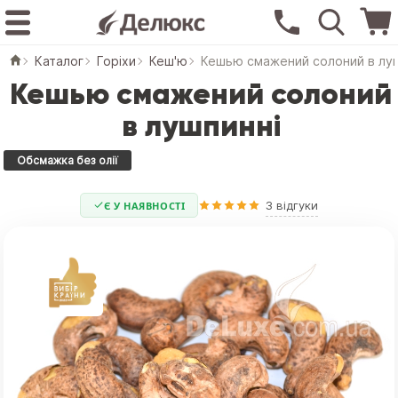
Каталог
Горіхи
Кеш'ю
Кешью смажений солоний в лу
Кешью смажений солоний
в лушпинні
Обсмажка без олії
3 відгуки
Є У НАЯВНОСТІ