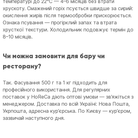
температурі до 22°C — 4–6 місяців без втрати
хрускоту. Смажений горіх псується швидше за сирий:
окислення жирів після термообробки прискорюється.
Ознака псування — прогірклий запах та втрата
хрусткої текстури. Холодильник подовжує термін до
8–10 місяців.
Чи можна замовити для бару чи
ресторану?
Так. Фасування 500 г та 1 кг підходить для
професійного використання. Для регулярних
поставок у HoReCa діють оптові умови — зв’яжіться з
менеджером. Доставка по всій Україні: Нова Пошта,
Укрпошта, адресна кур’єрська. По Києву — кур’єром,
зазвичай наступного дня.