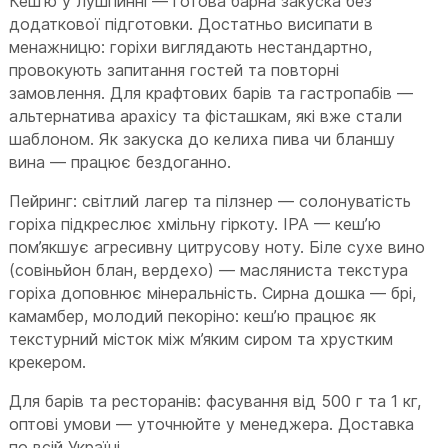
Кеш’ю у лушпинні — готова барна закуска без
додаткової підготовки. Достатньо висипати в
менажницю: горіхи виглядають нестандартно,
провокують запитання гостей та повторні
замовлення. Для крафтових барів та гастропабів —
альтернатива арахісу та фісташкам, які вже стали
шаблоном. Як закуска до келиха пива чи бланшу
вина — працює бездоганно.
Пейринг: світлий лагер та пілзнер — солонуватість
горіха підкреслює хмільну гіркоту. IPA — кеш’ю
пом’якшує агресивну цитрусову ноту. Біле сухе вино
(совіньйон блан, вердехо) — масляниста текстура
горіха доповнює мінеральність. Сирна дошка — брі,
камамбер, молодий пекоріно: кеш’ю працює як
текстурний місток між м’яким сиром та хрустким
крекером.
Для барів та ресторанів: фасування від 500 г та 1 кг,
оптові умови — уточнюйте у менеджера. Доставка
по всій Україні.