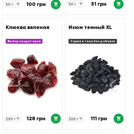
51 грн
100 грн
Клюква вяленая
Изюм темный XL
Выбор кондитеров
Сушка в тени без добавок
128 грн
111 грн