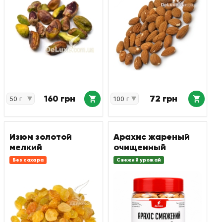
160 грн
72 грн
Изюм золотой
Арахис жареный
мелкий
очищенный
Без сахара
Свежий урожай