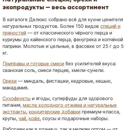
экопродукты — весь ассортимент
В каталоге Делюкс собрано всё для кухни ценителя
натуральных продуктов. Более 150 видов
специй и
пряностей
— от классического чёрного перца и
куркумы до кайенского перца, фенугрека и копчёной
паприки. Молотые и цельные, в фасовке от 25 г до 5
кг.
Приправы и готовые смеси
без усилителей вкуса:
сванская соль, смеси перцев, хмели-сунели.
Орехи
— миндаль, фисташки, кедровые, кешью,
макадамия.
Сухофрукты
и ягоды, суперфуды для здорового
питания,
масла холодного отжима и натуральные
экстракты
,
кондитерские добавки
премиум-класса,
крупы,
чай
,
кофе
, соусы и подарочные наборы.
Работаем как в розницу, так и мелким оптом — от