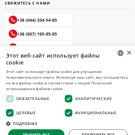
СВЯЖИТЕСЬ С НАМИ
+38 (044) 334-54-85
+38 (067) 195-85-85
+38 (050) 145-85-45
×
Этот веб-сайт использует файлы
cookie
RUSSIAN
Этот сайт использует файлы cookie для улучшения
пользовательского опыта. Используя наш сайт, вы соглашаетесь
UKRAINIAN
Делюкс
на все файлы cookie в соответствии с нашей Политикой
СПЕЦИИ И ПРЯНОСТИ
использования файлов cookie.
ОБЯЗАТЕЛЬНЫЕ
АНАЛИТИЧЕСКИЕ
© 2008–2026 Магазин специй и пряностей Делюкс, Киев
Все материалы на сайте защищены авторским правом
ЦЕЛЕВЫЕ
ФУНКЦИОНАЛЬНЫЕ
Оферта
·
Возврат товара
·
Гарантия качества
·
ПОДРОБНЕЕ
Конфиденциальность
·
Отказ от ответственности
ПРИНЯТЬ ВСЕ
ОТКЛОНИТЬ ВСЕ