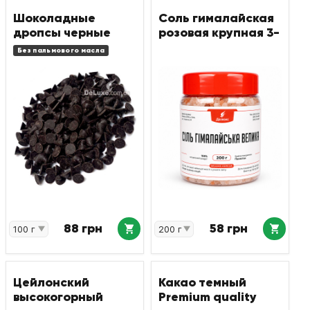
Шоколадные
Соль гималайская
дропсы черные
розовая крупная 3-
4 мм
Без пальмового масла
88 грн
58 грн
Цейлонский
Какао темный
высокогорный
Premium quality