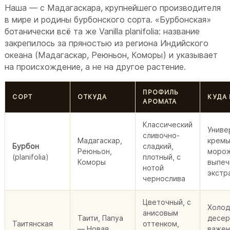
Наша — с Мадагаскара, крупнейшего производителя
в мире и родины бурбонского сорта. «Бурбонская»
ботанически всё та же Vanilla planifolia: название
закрепилось за пряностью из региона Индийского
океана (Мадагаскар, Реюньон, Коморы) и указывает
на происхождение, а не на другое растение.
ПРОФИЛЬ
СОРТ
ОТКУДА
КУДА
АРОМАТА
Классический
Униве
сливочно-
Мадагаскар,
кремы
Бурбон
сладкий,
Реюньон,
морож
(planifolia)
плотный, с
Коморы
выпеч
нотой
экстр
чернослива
Цветочный, с
Холо
анисовым
Таити, Папуа
десер
Таитянская
оттенком,
— Новая
важе