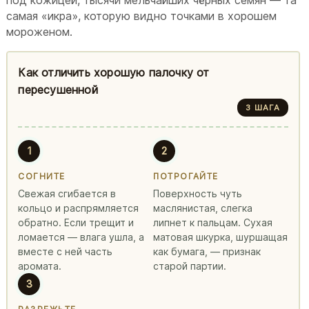
самая «икра», которую видно точками в хорошем
мороженом.
Как отличить хорошую палочку от
пересушенной
3 ШАГА
1
2
СОГНИТЕ
ПОТРОГАЙТЕ
Свежая сгибается в
Поверхность чуть
кольцо и распрямляется
маслянистая, слегка
обратно. Если трещит и
липнет к пальцам. Сухая
ломается — влага ушла, а
матовая шкурка, шуршащая
вместе с ней часть
как бумага, — признак
аромата.
старой партии.
3