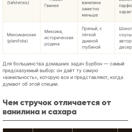
(tahitensis)
ванилина
Гвинея
парф
заметно
харак
меньше
Пряный, с
Шокол
Мексика,
Мексиканская
лёгкой
соусы
историческая
(planifolia)
дымной
автор
родина
глубиной
десе
Для большинства домашних задач Бурбон — самый
предсказуемый выбор: он даёт ту самую
«ванильность», которую все и представляют, когда
думают об этой специи.
Чем стручок отличается от
ванилина и сахара