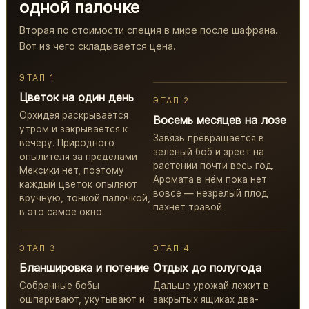
одной палочке
Вторая по стоимости специя в мире после шафрана.
Вот из чего складывается цена.
ЭТАП 1
Цветок на один день
ЭТАП 2
Орхидея раскрывается
Восемь месяцев на лозе
утром и закрывается к
Завязь превращается в
вечеру. Природного
зелёный боб и зреет на
опылителя за пределами
растении почти весь год.
Мексики нет, поэтому
Аромата в нём пока нет
каждый цветок опыляют
вовсе — незрелый плод
вручную, тонкой палочкой,
пахнет травой.
в это самое окно.
ЭТАП 3
ЭТАП 4
Бланшировка и потение
Отдых до полугода
Собранные бобы
Дальше урожай лежит в
ошпаривают, укутывают и
закрытых ящиках два-