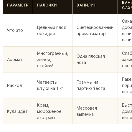
ВАН
ПАРАМЕТР
ПАЛОЧКИ
ВАНИЛИН
САХ
Саха
Цельный плод
Синтезированный
доба
Что это
орхидеи
ароматизатор
вани
вани
Многогранный,
Слаб
Одна плоская
Аромат
живой,
зави
нота
стойкий
осн
Паке
Четверть
Граммы на
Расход
пор
штуки на 1 кг
партию теста
выпе
Крем,
Быс
Массовая
Куда идёт
мороженое,
дом
выпечка
экстракт
выпе