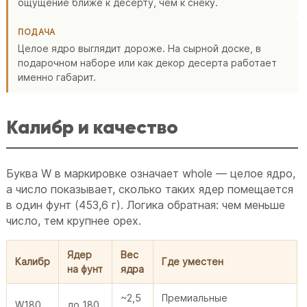
ощущение ближе к десерту, чем к снеку.
ПОДАЧА
Целое ядро выглядит дороже. На сырной доске, в
подарочном наборе или как декор десерта работает
именно габарит.
Калибр и качество
Буква W в маркировке означает whole — целое ядро,
а число показывает, сколько таких ядер помещается
в один фунт (453,6 г). Логика обратная: чем меньше
число, тем крупнее орех.
Ядер
Вес
Калибр
Где уместен
на фунт
ядра
~2,5
Премиальные
W180
до 180