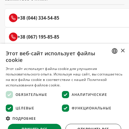
+38 (044) 334-54-85
+38 (067) 195-85-85
×
Этот веб-сайт использует файлы
+38 (050) 145-85-45
cookie
RUSSIAN
Этот сайт использует файлы cookie для улучшения
пользовательского опыта. Используя наш сайт, вы соглашаетесь
UKRAINIAN
на все файлы cookie в соответствии с нашей Политикой
Делюкс
использования файлов cookie.
СПЕЦИИ И ПРЯНОСТИ
ОБЯЗАТЕЛЬНЫЕ
АНАЛИТИЧЕСКИЕ
© 2008–2026 Магазин специй и пряностей Делюкс, Киев
ЦЕЛЕВЫЕ
ФУНКЦИОНАЛЬНЫЕ
Все материалы на сайте защищены авторским правом
ПОДРОБНЕЕ
Оферта
·
Возврат товара
·
Гарантия качества
·