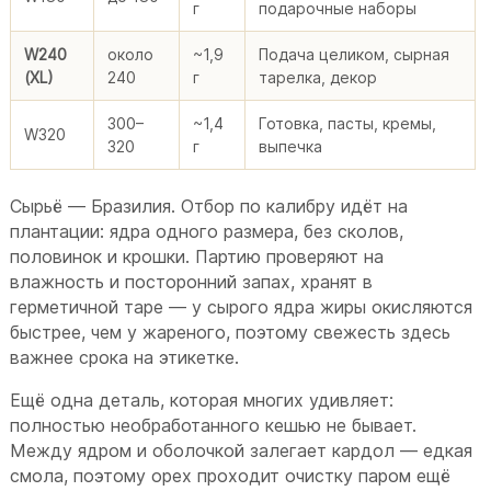
г
подарочные наборы
W240
около
~1,9
Подача целиком, сырная
(XL)
240
г
тарелка, декор
300–
~1,4
Готовка, пасты, кремы,
W320
320
г
выпечка
Сырьё — Бразилия. Отбор по калибру идёт на
плантации: ядра одного размера, без сколов,
половинок и крошки. Партию проверяют на
влажность и посторонний запах, хранят в
герметичной таре — у сырого ядра жиры окисляются
быстрее, чем у жареного, поэтому свежесть здесь
важнее срока на этикетке.
Ещё одна деталь, которая многих удивляет:
полностью необработанного кешью не бывает.
Между ядром и оболочкой залегает кардол — едкая
смола, поэтому орех проходит очистку паром ещё