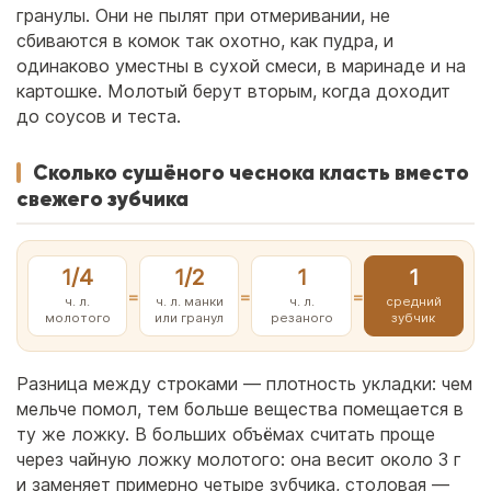
гранулы. Они не пылят при отмеривании, не
сбиваются в комок так охотно, как пудра, и
одинаково уместны в сухой смеси, в маринаде и на
картошке. Молотый берут вторым, когда доходит
до соусов и теста.
Сколько сушёного чеснока класть вместо
свежего зубчика
1/4
1/2
1
1
=
=
=
ч. л.
ч. л. манки
ч. л.
средний
молотого
или гранул
резаного
зубчик
Разница между строками — плотность укладки: чем
мельче помол, тем больше вещества помещается в
ту же ложку. В больших объёмах считать проще
через чайную ложку молотого: она весит около 3 г
и заменяет примерно четыре зубчика, столовая —