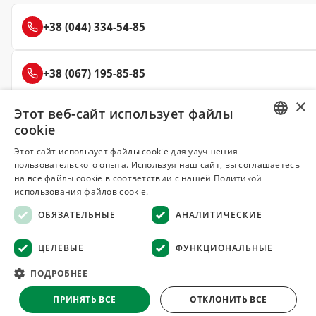
+38 (044) 334-54-85
+38 (067) 195-85-85
×
Этот веб-сайт использует файлы
+38 (050) 145-85-45
cookie
RUSSIAN
Этот сайт использует файлы cookie для улучшения
пользовательского опыта. Используя наш сайт, вы соглашаетесь
UKRAINIAN
на все файлы cookie в соответствии с нашей Политикой
Делюкс
использования файлов cookie.
СПЕЦИИ И ПРЯНОСТИ
ОБЯЗАТЕЛЬНЫЕ
АНАЛИТИЧЕСКИЕ
© 2008–2026 Магазин специй и пряностей Делюкс, Киев
ЦЕЛЕВЫЕ
ФУНКЦИОНАЛЬНЫЕ
Все материалы на сайте защищены авторским правом
ПОДРОБНЕЕ
Оферта
·
Возврат товара
·
Гарантия качества
·
ПРИНЯТЬ ВСЕ
ОТКЛОНИТЬ ВСЕ
Конфиденциальность
·
Отказ от ответственности