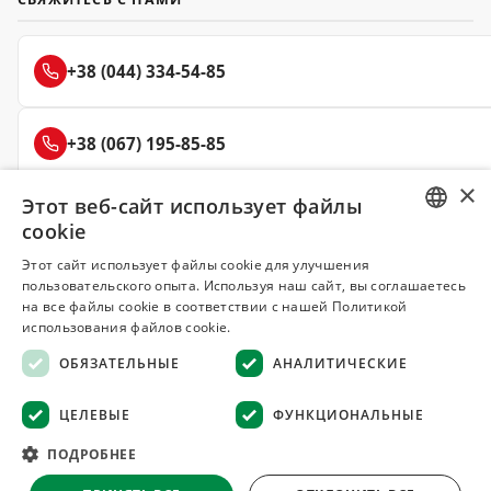
+38 (044) 334-54-85
+38 (067) 195-85-85
×
Этот веб-сайт использует файлы
+38 (050) 145-85-45
cookie
RUSSIAN
Этот сайт использует файлы cookie для улучшения
пользовательского опыта. Используя наш сайт, вы соглашаетесь
UKRAINIAN
на все файлы cookie в соответствии с нашей Политикой
Делюкс
использования файлов cookie.
СПЕЦИИ И ПРЯНОСТИ
ОБЯЗАТЕЛЬНЫЕ
АНАЛИТИЧЕСКИЕ
© 2008–2026 Магазин специй и пряностей Делюкс, Киев
ЦЕЛЕВЫЕ
ФУНКЦИОНАЛЬНЫЕ
Все материалы на сайте защищены авторским правом
ПОДРОБНЕЕ
Оферта
·
Возврат товара
·
Гарантия качества
·