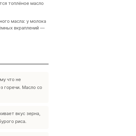
ится топлёное масло
ного масла: у молока
тёмных вкраплений —
му что не
з горечи. Масло со
ивает вкус зерна,
бурого риса.