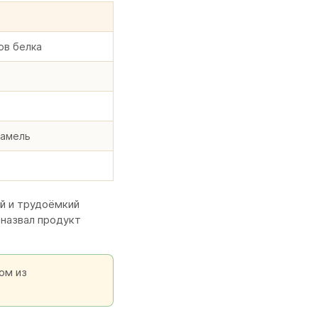
ов белка
рамель
ий и трудоёмкий
 назвал продукт
ом из