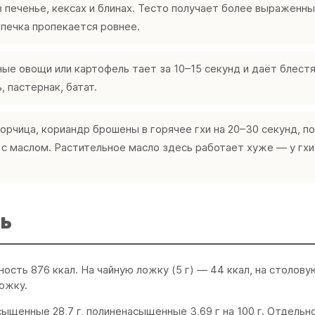
 печенье, кексах и блинах. Тесто получает более выраженн
ыпечка пропекается ровнее.
ные овощи или картофель тает за 10–15 секунд и даёт блест
 пастернак, батат.
орчица, кориандр брошены в горячее гхи на 20–30 секунд, по
 с маслом. Растительное масло здесь работает хуже — у гхи
ь
ийность 876 ккал. На чайную ложку (5 г) — 44 ккал, на столовую
ложку.
ыщенные 28,7 г, полиненасыщенные 3,69 г на 100 г. Отдельн