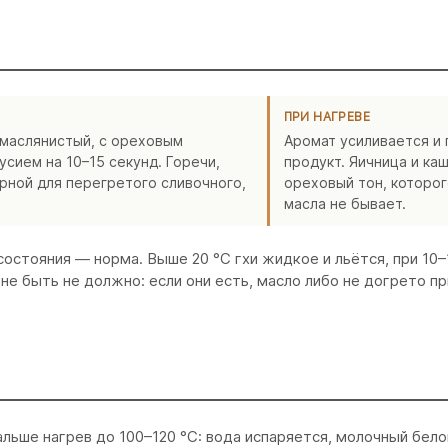
ПРИ НАГРЕВЕ
 маслянистый, с ореховым
Аромат усиливается и 
усием на 10–15 секунд. Горечи,
продукт. Яичница и ка
рной для перегретого сливочного,
ореховый тон, которог
масла не бывает.
состояния — норма. Выше 20 °C гхи жидкое и льётся, при 10–
 дне быть не должно: если они есть, масло либо не догрето п
льше нагрев до 100–120 °C: вода испаряется, молочный бело