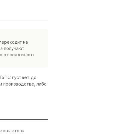
переходит на
ша получают
о от сливочного
15 °C густеет до
ри производстве, либо
к и лактоза