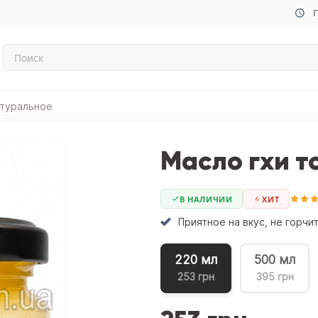
П
атуральное
Масло гхи т
В НАЛИЧИИ
ХИТ
Приятное на вкус, не горч
220 мл
500 мл
253 грн
395 грн