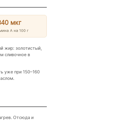
840 мкг
мина A на 100 г
ый жир: золотистый,
им сливочное в
ть уже при 150–160
маслом.
агрев. Отсюда и