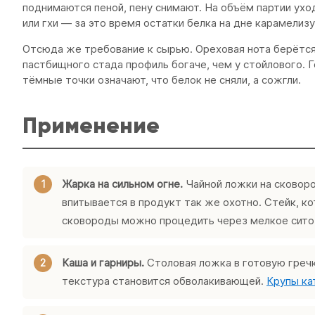
поднимаются пеной, пену снимают. На объём партии ухо
или гхи — за это время остатки белка на дне карамелиз
Отсюда же требование к сырью. Ореховая нота берётся не
пастбищного стада профиль богаче, чем у стойлового.
тёмные точки означают, что белок не сняли, а сожгли.
Применение
Жарка на сильном огне.
Чайной ложки на сковоро
впитывается в продукт так же охотно. Стейк, к
сковороды можно процедить через мелкое сито 
Каша и гарниры.
Столовая ложка в готовую гречк
текстура становится обволакивающей.
Крупы ка