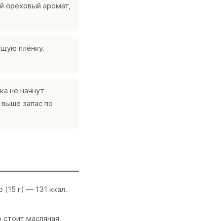
ый ореховый аромат,
ящую плёнку.
ка не начнут
 выше запас по
 (15 г) — 131 ккал.
о стоит масляная