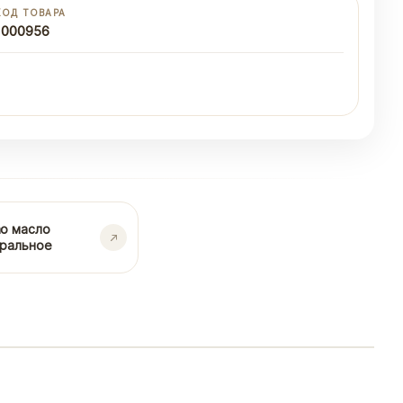
КОД ТОВАРА
1000956
ао масло
уральное