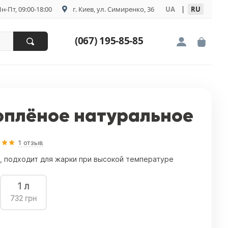
н-Пт, 09:00-18:00
г. Киев, ул. Симиренко, 36
UA
|
RU
(067) 195-85-85
оплёное натуральное
1 отзыв
ит, подходит для жарки при высокой температуре
1 л
732 грн