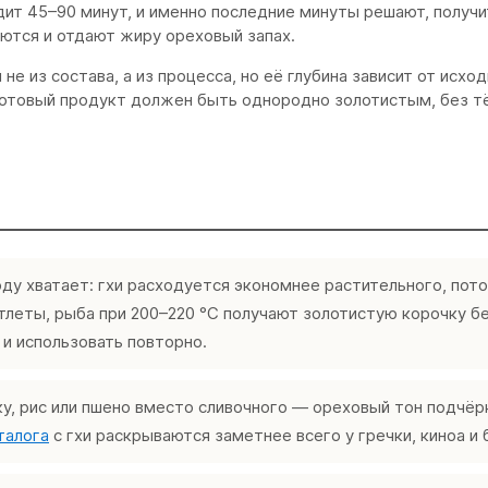
дит 45–90 минут, и именно последние минуты решают, получ
уются и отдают жиру ореховый запах.
 из состава, а из процесса, но её глубина зависит от исход
 Готовый продукт должен быть однородно золотистым, без 
ду хватает: гхи расходуется экономнее растительного, пото
отлеты, рыба при 200–220 °C получают золотистую корочку бе
и использовать повторно.
у, рис или пшено вместо сливочного — ореховый тон подчёрк
талога
с гхи раскрываются заметнее всего у гречки, киноа и 