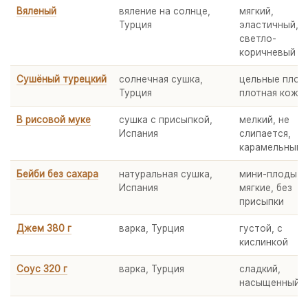
Вяленый
вяление на солнце,
мягкий,
Турция
эластичный,
светло-
коричневый
Сушёный турецкий
солнечная сушка,
цельные плод
Турция
плотная кожу
В рисовой муке
сушка с присыпкой,
мелкий, не
Испания
слипается,
карамельный
Бейби без сахара
натуральная сушка,
мини-плоды,
Испания
мягкие, без
присыпки
Джем 380 г
варка, Турция
густой, с
кислинкой
Соус 320 г
варка, Турция
сладкий,
насыщенный