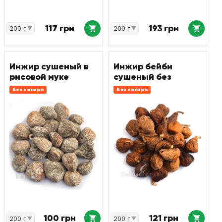
117 грн
193 грн
Инжир сушеный в
Инжир бейби
рисовой муке
сушеный без
сахара
Без сахара
Без сахара
100 грн
121 грн