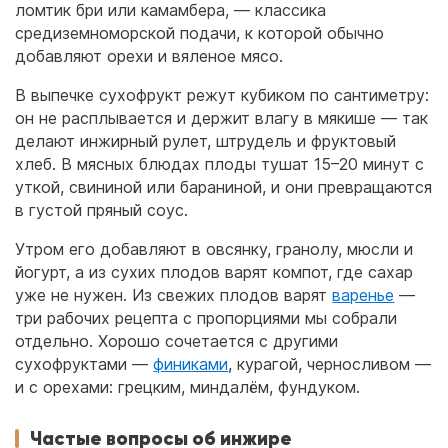
ломтик бри или камамбера, — классика
средиземноморской подачи, к которой обычно
добавляют орехи и вяленое мясо.
В выпечке сухофрукт режут кубиком по сантиметру:
он не расплывается и держит влагу в мякише — так
делают инжирный рулет, штрудель и фруктовый
хлеб. В мясных блюдах плоды тушат 15–20 минут с
уткой, свининой или бараниной, и они превращаются
в густой пряный соус.
Утром его добавляют в овсянку, гранолу, мюсли и
йогурт, а из сухих плодов варят компот, где сахар
уже не нужен. Из свежих плодов варят
варенье
—
три рабочих рецепта с пропорциями мы собрали
отдельно. Хорошо сочетается с другими
сухофруктами —
финиками
, курагой, черносливом —
и с орехами: грецким, миндалём, фундуком.
Частые вопросы об инжире