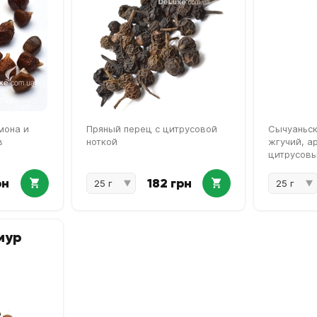
мона и
Пряный перец с цитрусовой
Сычуаньск
в
ноткой
жгучий, а
цитрусов
рн
182 грн
мур