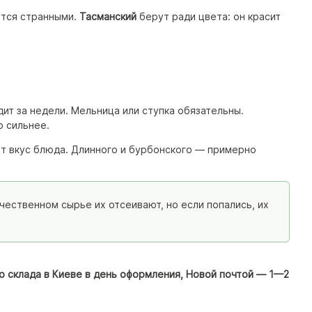
утся странными.
Тасманский
берут ради цвета: он красит
дит за недели. Мельница или ступка обязательны.
о сильнее.
ёт вкус блюда. Длинного и бурбонского — примерно
ачественном сырье их отсеивают, но если попались, их
со склада в Киеве в день оформления, Новой почтой — 1—2