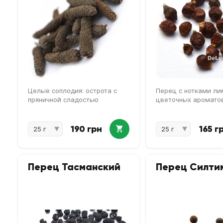
Целые соплодия: острота с
Перец с нотками ли
пряничной сладостью
цветочных аромато
190 грн
165 г
Перец Тасманский
Перец Силти