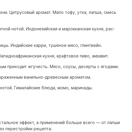
хни. Цитрусовый аромат. Мапо тофу, утка, лапша, смесь
тной нотой. Индонезийская и марокканская кухня, рас-
цы. Индийские карри, тушёное мясо, глинтвейн.
падноафриканская кухня, крафтовое пиво, аквавит.
ым приходит жгучесть. Мясо, соусы, десерты с ягодами.
с выраженным ванильно-древесным ароматом.
нотой. Гималайские блюда, момо, маринады.
остальное эффект, а применений больше всего — от лапши
ез перестройки рецепта.