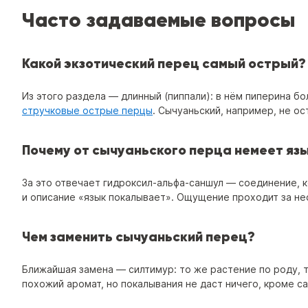
Часто задаваемые вопросы
Какой экзотический перец самый острый?
Из этого раздела — длинный (пиппали): в нём пиперина б
стручковые острые перцы
. Сычуаньский, например, не о
Почему от сычуаньского перца немеет яз
За это отвечает гидроксил-альфа-саншул — соединение, к
и описание «язык покалывает». Ощущение проходит за не
Чем заменить сычуаньский перец?
Ближайшая замена — силтимур: то же растение по роду, т
похожий аромат, но покалывания не даст ничего, кроме с