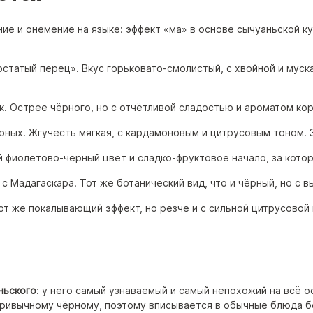
ие и онемение на языке: эффект «ма» в основе сычуаньской ку
статый перец». Вкус горьковато-смолистый, с хвойной и муска
. Острее чёрного, но с отчётливой сладостью и ароматом кори
ных. Жгучесть мягкая, с кардамоновым и цитрусовым тоном. За
 фиолетово-чёрный цвет и сладко-фруктовое начало, за котор
 с Мадагаскара. Тот же ботанический вид, что и чёрный, но 
т же покалывающий эффект, но резче и с сильной цитрусовой 
ньского
: у него самый узнаваемый и самый непохожий на всё 
 привычному чёрному, поэтому вписывается в обычные блюда б