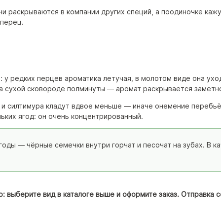
ни раскрываются в компании других специй, а поодиночке каж
 перец.
: у редких перцев ароматика летучая, в молотом виде она ухо
на сухой сковороде полминуты — аромат раскрывается заметн
го и силтимура кладут вдвое меньше — иначе онемение перебь
льких ягод: он очень концентрированный.
годы — чёрные семечки внутри горчат и песочат на зубах. В к
о: выберите вид в каталоге выше и оформите заказ. Отправка 