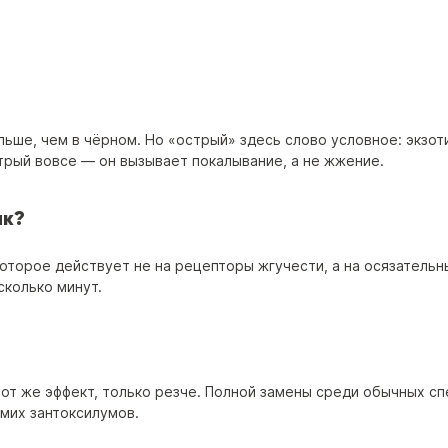
ольше, чем в чёрном. Но «острый» здесь слово условное: экзот
стрый вовсе — он вызывает покалывание, а не жжение.
ык?
оторое действует не на рецепторы жгучести, а на осязательны
сколько минут.
от же эффект, только резче. Полной замены среди обычных сп
амих зантоксилумов.