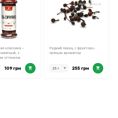
ая классика –
Редкий перец с фруктово-
роматный, с
пряным ароматом
ым оттенком
109 грн
255 грн