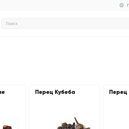
П
ие
Перец Кубеба
Перец