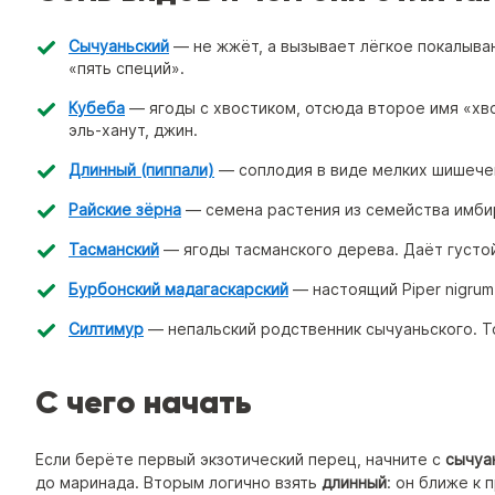
Сычуаньский
— не жжёт, а вызывает лёгкое покалыван
«пять специй».
Кубеба
— ягоды с хвостиком, отсюда второе имя «хво
эль-ханут, джин.
Длинный (пиппали)
— соплодия в виде мелких шишечек
Райские зёрна
— семена растения из семейства имбир
Тасманский
— ягоды тасманского дерева. Даёт густой
Бурбонский мадагаскарский
— настоящий Piper nigrum
Силтимур
— непальский родственник сычуаньского. То
С чего начать
Если берёте первый экзотический перец, начните с
сычуа
до маринада. Вторым логично взять
длинный
: он ближе к