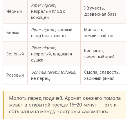
Piper nigrum
,
Жгучесть,
Чёрный
незрелый плод с
древесная база
кожицей
Piper nigrum
, зрелый
Мягкость,
Белый
плод без кожицы
землистый тон
Piper nigrum
,
Кислинка,
Зелёный
незрелый, щадящая
лимонный край
сушка
Schinus terebinthifolius
,
Смола, сладость,
Розовый
не перец
хвойный финал
Молоть перед подачей. Аромат свежего помола
живёт в открытой посуде 15–20 минут — это и
есть разница между «остро» и «ароматно».