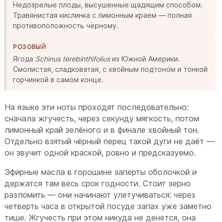
Недозрелые плоды, высушенные щадящим способом.
Травянистая кислинка с лимонным краем — полная
противоположность чёрному.
РОЗОВЫЙ
Ягода
Schinus terebinthifolius
из Южной Америки.
Смолистая, сладковатая, с хвойным подтоном и тонкой
горчинкой в самом конце.
На языке эти ноты проходят последовательно:
сначала жгучесть, через секунду мягкость, потом
лимонный край зелёного и в финале хвойный тон.
Отдельно взятый чёрный перец такой дуги не даёт —
он звучит одной краской, ровно и предсказуемо.
Эфирные масла в горошине заперты оболочкой и
держатся там весь срок годности. Стоит зерно
разломить — они начинают улетучиваться: через
четверть часа в открытой посуде запах уже заметно
тише. Жгучесть при этом никуда не денется, она