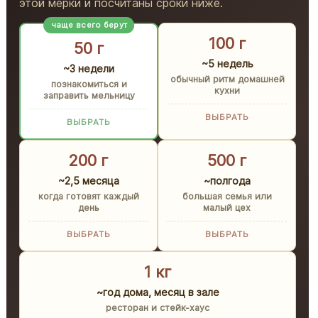
этой мерки и посчитаны сроки ниже.
чаще всего берут
100 г
50 г
~5 недель
~3 недели
обычный ритм домашней
познакомиться и
кухни
заправить мельницу
ВЫБРАТЬ
ВЫБРАТЬ
200 г
500 г
~2,5 месяца
~полгода
когда готовят каждый
большая семья или
день
малый цех
ВЫБРАТЬ
ВЫБРАТЬ
1 кг
~год дома, месяц в зале
ресторан и стейк-хаус