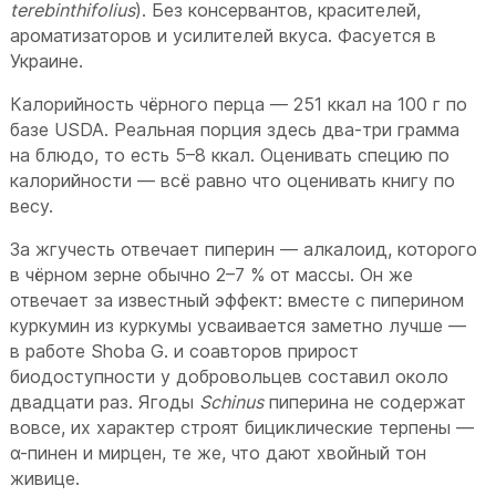
terebinthifolius
). Без консервантов, красителей,
ароматизаторов и усилителей вкуса. Фасуется в
Украине.
Калорийность чёрного перца — 251 ккал на 100 г по
базе USDA. Реальная порция здесь два-три грамма
на блюдо, то есть 5–8 ккал. Оценивать специю по
калорийности — всё равно что оценивать книгу по
весу.
За жгучесть отвечает пиперин — алкалоид, которого
в чёрном зерне обычно 2–7 % от массы. Он же
отвечает за известный эффект: вместе с пиперином
куркумин из куркумы усваивается заметно лучше —
в работе Shoba G. и соавторов прирост
биодоступности у добровольцев составил около
двадцати раз. Ягоды
Schinus
пиперина не содержат
вовсе, их характер строят бициклические терпены —
α-пинен и мирцен, те же, что дают хвойный тон
живице.