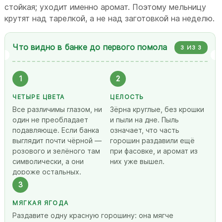
стойкая; уходит именно аромат. Поэтому мельницу
крутят над тарелкой, а не над заготовкой на неделю.
Что видно в банке до первого помола
3 ИЗ 3
1
2
ЧЕТЫРЕ ЦВЕТА
ЦЕЛОСТЬ
Все различимы глазом, ни
Зёрна круглые, без крошки
один не преобладает
и пыли на дне. Пыль
подавляюще. Если банка
означает, что часть
выглядит почти чёрной —
горошин раздавили ещё
розового и зелёного там
при фасовке, и аромат из
символически, а они
них уже вышел.
дороже остальных.
3
МЯГКАЯ ЯГОДА
Раздавите одну красную горошину: она мягче