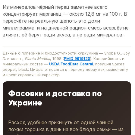
Из минералов чёрный перец заметнее всего
концентрирует марганец — около 12,8 мг на 100 г. В
пересчёте на реальную щепоть это доли
миллиграмма, и на дневной рацион смесь всерьёз не
влияет: её берут ради вкуса, а не ради минералов.
Данные о пиперине и биодоступности куркумина — Shoba G., Joy
D. и соавт.,
Planta Medica
, 1998 (
PMID 9619120
). Калорийность и
минеральный состав —
USDA FoodData Central
, позиция Spices,
pepper, black. Цифры относятся к чёрному перцу как компоненту
и носят справочный характер.
Фасовки и доставка по
Украине
Расход удобнее прикинуть от одной чайной
ложки горошка в день на все блюда семьи — из