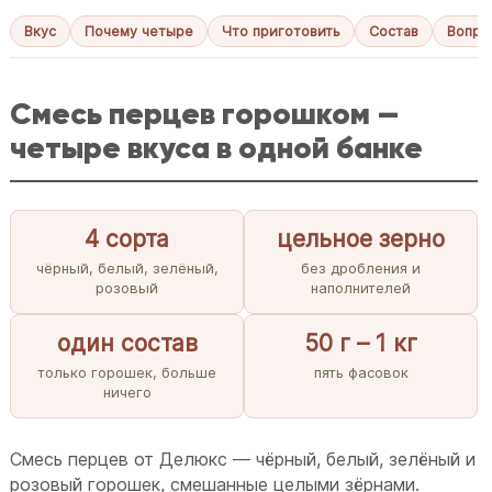
Вкус
Почему четыре
Что приготовить
Состав
Вопро
Смесь перцев горошком —
четыре вкуса в одной банке
4 сорта
цельное зерно
чёрный, белый, зелёный,
без дробления и
розовый
наполнителей
один состав
50 г – 1 кг
только горошек, больше
пять фасовок
ничего
Смесь перцев от Делюкс — чёрный, белый, зелёный и
розовый горошек, смешанные целыми зёрнами.