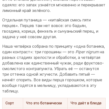
одеяло: его запах узнаётся мгновенно и перекрывает
лимонный край зелёного.
Отдельная путаница — «китайская смесь пяти
перцев». Перцев там нет вовсе: это бадьян,
гвоздика, корица, фенхель и сычуаньский перец, и
задача у неё совсем другая.
Наша четвёрка собрана по принципу «одна ботаника,
один контраст»: три горошины — это
Piper nigrum
на
разных стадиях зрелости и обработки, а четвёртая
добавлена как единственный чужак, ради фруктово-
смолистого контрапункта. Убрать её — останутся
три оттенка одной жгучести. Добавить пятый —
начнёт спорить. Все виды перца горошком, которые
вообще годятся в мельницу, укладываются в эту
таблицу.
Сорт
Что это ботанически
Что даёт в блюде