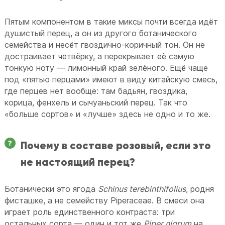
Пятым компонентом в такие миксы почти всегда идёт
душистый перец, а он из другого ботанического
семейства и несёт гвоздично-коричный тон. Он не
достраивает четвёрку, а перекрывает её самую
тонкую ноту — лимонный край зелёного. Ещё чаще
под «пятью перцами» имеют в виду китайскую смесь,
где перцев нет вообще: там бадьян, гвоздика,
корица, фенхель и сычуаньский перец. Так что
«больше сортов» и «лучше» здесь не одно и то же.
Почему в составе розовый, если это
не настоящий перец?
Ботанически это ягода
Schinus terebinthifolius
, родня
фисташке, а не семейству Piperaceae. В смеси она
играет роль единственного контраста: три
остальных сорта — один и тот же
Piper nigrum
на