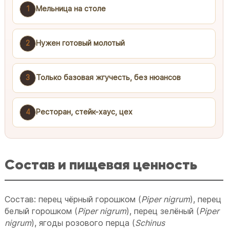
1
Мельница на столе
2
Нужен готовый молотый
3
Только базовая жгучесть, без нюансов
4
Ресторан, стейк-хаус, цех
Состав и пищевая ценность
Состав: перец чёрный горошком (
Piper nigrum
), перец
белый горошком (
Piper nigrum
), перец зелёный (
Piper
nigrum
), ягоды розового перца (
Schinus