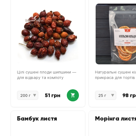
Цілі сушені плоди шипшини —
Натуральні сушені кі
для відвару та компоту
прикраса для тортів
51 грн
98 г
Бамбук листя
Морінга лист