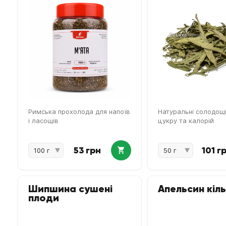
Римська прохолода для напоїв
Натуральні солодощі
і ласощів
цукру та калорій
53 грн
101 г
Шипшина сушені
Апельсин кіл
плоди