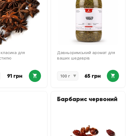
 класика для
Давньоримський аромат для
 стилю
ваших шедеврів
91 грн
65 грн
Барбарис червоний