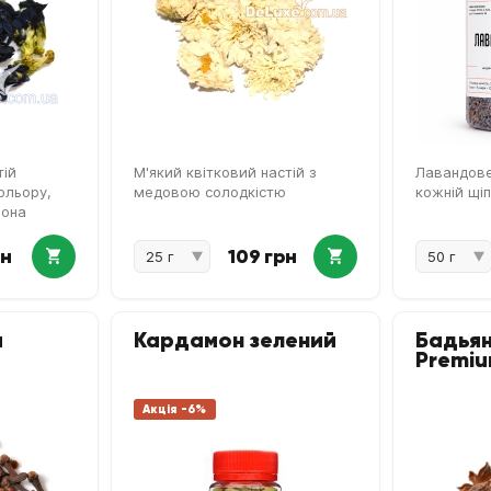
тій
М'який квітковий настій з
Лавандове
ольору,
медовою солодкістю
кожній щіп
мона
рн
109 грн
а
Кардамон зелений
Бадьян
Premi
Акція -6%