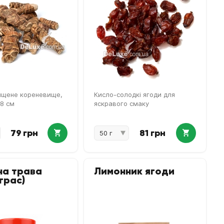
ищене кореневище,
Кисло-солодкі ягоди для
8 см
яскравого смаку
79 грн
81 грн
на трава
Лимонник ягоди
грас)