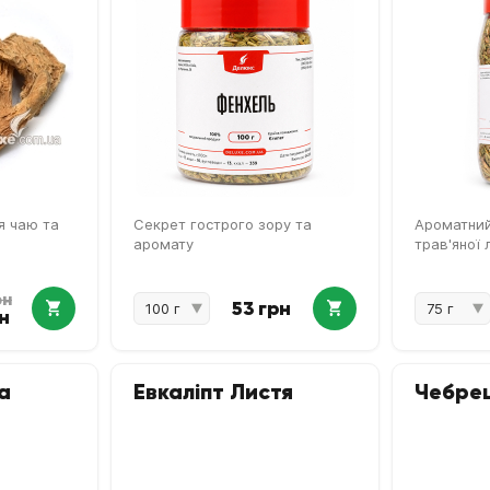
я чаю та
Секрет гострого зору та
Ароматний
аромату
трав'яної 
рн
53 грн
н
а
Евкаліпт Листя
Чебре