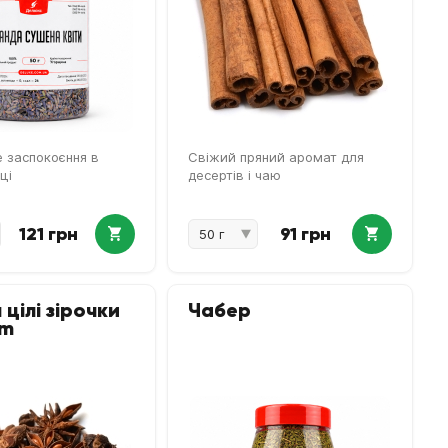
 заспокоєння в
Свіжий пряний аромат для
ці
десертів і чаю
121 грн
91 грн
 цілі зірочки
Чабер
um