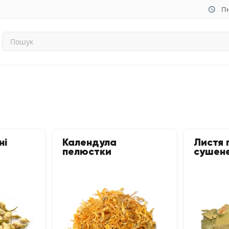
Пн
ні
Календула
Листя 
пелюстки
сушен