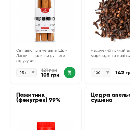
Cinnamomum verum зі Шрі-
Насичений пряний а
Ланки — палички ручного
маринадів та випічк
скручування
121 грн
142 г
105 грн
Пажитник
Цедра апель
(фенугрек) 99%
сушена