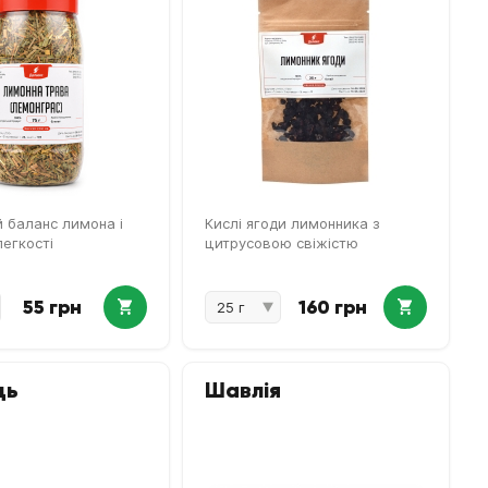
 баланс лимона і
Кислі ягоди лимонника з
легкості
цитрусовою свіжістю
55 грн
160 грн
ць
Шавлія