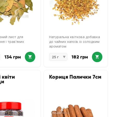
ений лист для
Натуральна квіткова добавка
ня і трав'яних
до чайних напоїв із солодким
ароматом
134 грн
182 грн
 квіти
Кориця Палички 7см
ди