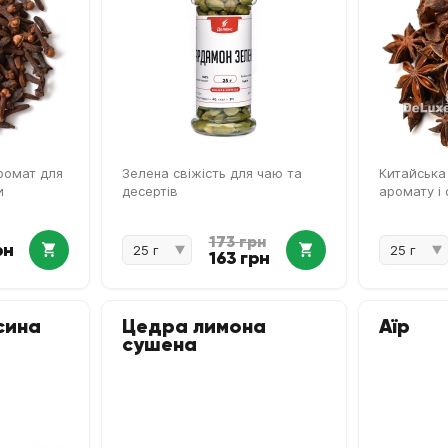
ромат для
Зелена свіжість для чаю та
Китайська
и
десертів
аромату і
173 грн
рн
163 грн
сина
Цедра лимона
Аїр
сушена