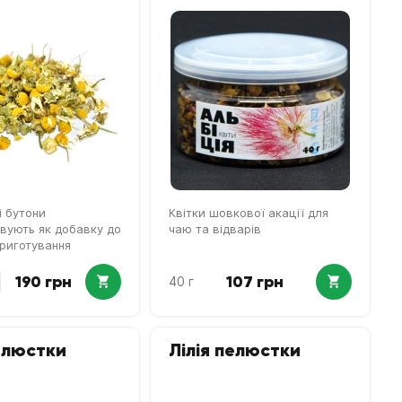
і бутони
Квітки шовкової акації для
вують як добавку до
чаю та відварів
приготування
та кондитерських
190 грн
107 грн
40 г
елюстки
Лілія пелюстки