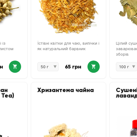
 із
Їстівні квітки для чаю, випічки і
Цілий суш
листом
як натуральний барвник
заварюван
зборів
рн
65 грн
чан
Хризантема чайна
Сушені
 Tea)
лаван