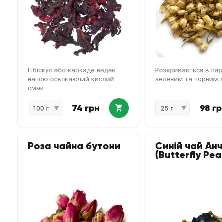
Гібіскус або каркаде надає
Розкривається в парі
напою освіжаючий кислий
зеленим та чорним 
смак
74 грн
98 г
Роза чайна бутони
Синій чай Ан
(Butterfly Pea