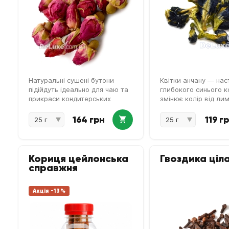
Натуральні сушені бутони
Квітки анчану — нас
підійдуть ідеально для чаю та
глибокого синього к
прикраси кондитерських
змінює колір від ли
виробів.
164 грн
119 г
Кориця цейлонська
Гвоздика ціл
справжня
Акція -13%