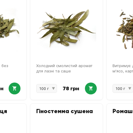
 без
Холодний смолистий аромат
Витримує 
для лазні та саше
м'ясо, ка
рн
78 грн
ьця
Гіностемма сушена
Ромашк