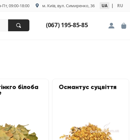
-Пт, 09:00-18:00
м. Київ, вул. Симиренко, 36
UA
|
RU
(067) 195-85-85
гінкго білоба
Османтус суцвіття
е