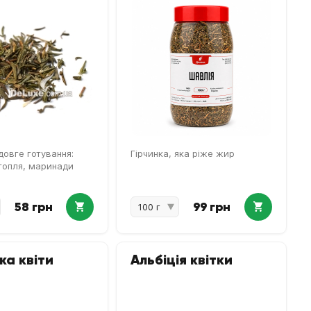
довге готування:
Гірчинка, яка ріже жир
ртопля, маринади
58 грн
99 грн
а квіти
Альбіція квітки