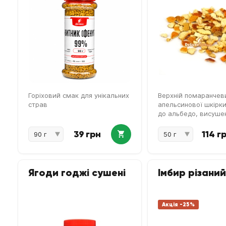
Горіховий смак для унікальних
Верхній помаранчев
страв
апельсинової шкірки
до альбедо, висушен
нарізаний 5×5 мм. 
різка легко відціджу
39 грн
114 г
напоїв і лишається 
виробі. Одна позиція
Фасування від 50 г до
Ягоди годжі сушені
Імбир різаний
Акція -25%