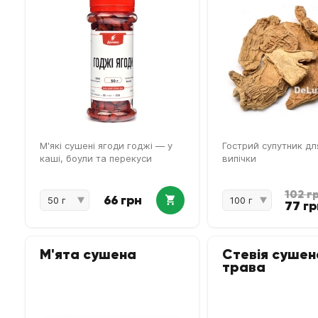
М'які сушені ягоди годжі — у
Гострий супутник дл
каші, боули та перекуси
випічки
102 г
66 грн
77 гр
М'ята сушена
Стевія сушен
трава