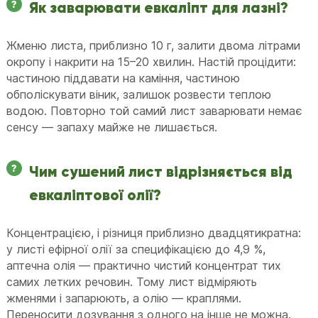
Як заварювати евкаліпт для лазні?
Жменю листа, приблизно 10 г, залити двома літрами
окропу і накрити на 15–20 хвилин. Настій процідити:
частиною піддавати на каміння, частиною
обполіскувати віник, залишок розвести теплою
водою. Повторно той самий лист заварювати немає
сенсу — запаху майже не лишається.
Чим сушений лист відрізняється від
евкаліптової олії?
Концентрацією, і різниця приблизно двадцятикратна:
у листі ефірної олії за специфікацією до 4,9 %,
аптечна олія — практично чистий концентрат тих
самих летких речовин. Тому лист відміряють
жменями і запарюють, а олію — краплями.
Переносити дозування з одного на інше не можна.