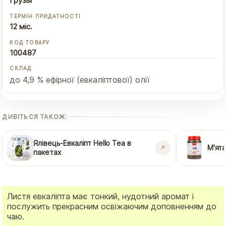
Грузія
ТЕРМІН ПРИДАТНОСТІ
12 міс.
КОД ТОВАРУ
100487
СКЛАД
до 4,9 % ефірної (евкаліптової) олії
ДИВІТЬСЯ ТАКОЖ:
Ялівець-Евкаліпт Hello Tea в
М'ят
пакетах
Листя евкаліпта має тонкий, нудотний аромат і
послужить прекрасним освіжаючим доповненням до
чаю.