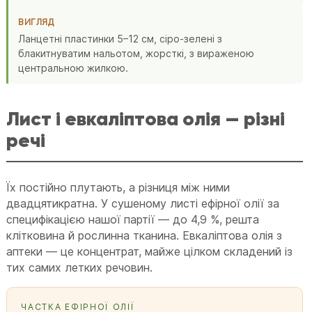
ВИГЛЯД
Ланцетні пластинки 5–12 см, сіро-зелені з
блакитнуватим нальотом, жорсткі, з вираженою
центральною жилкою.
Лист і евкаліптова олія — різні
речі
Їх постійно плутають, а різниця між ними
двадцятикратна. У сушеному листі ефірної олії за
специфікацією нашої партії — до 4,9 %, решта
клітковина й рослинна тканина. Евкаліптова олія з
аптеки — це концентрат, майже цілком складений із
тих самих летких речовин.
ЧАСТКА ЕФІРНОЇ ОЛІЇ