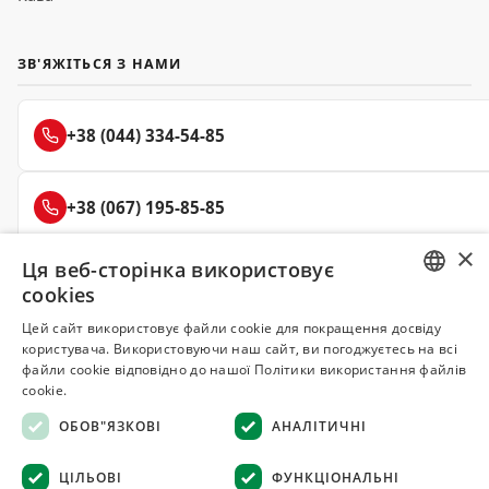
ЗВ'ЯЖІТЬСЯ З НАМИ
+38 (044) 334-54-85
+38 (067) 195-85-85
×
Ця веб-сторінка використовує
+38 (050) 145-85-45
cookies
RUSSIAN
Цей сайт використовує файли cookie для покращення досвіду
користувача. Використовуючи наш сайт, ви погоджуєтесь на всі
UKRAINIAN
файли cookie відповідно до нашої Політики використання файлів
Делюкс
cookie.
СПЕЦІЇ ТА ПРЯНОЩІ
ОБОВ"ЯЗКОВІ
АНАЛІТИЧНІ
© 2008–2026 Магазин спецій та прянощів Делюкс, Київ
ЦІЛЬОВІ
ФУНКЦІОНАЛЬНІ
Всі матеріали на сайті захищені авторським правом