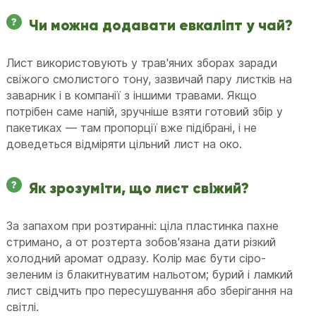
Чи можна додавати евкаліпт у чай?
Лист використовують у трав'яних зборах заради
свіжого смолистого тону, зазвичай пару листків на
заварник і в компанії з іншими травами. Якщо
потрібен саме напій, зручніше взяти готовий збір у
пакетиках — там пропорції вже підібрані, і не
доведеться відміряти цільний лист на око.
Як зрозуміти, що лист свіжий?
За запахом при розтиранні: ціла пластинка пахне
стримано, а от розтерта зобов'язана дати різкий
холодний аромат одразу. Колір має бути сіро-
зеленим із блакитнуватим нальотом; бурий і ламкий
лист свідчить про пересушування або зберігання на
світлі.