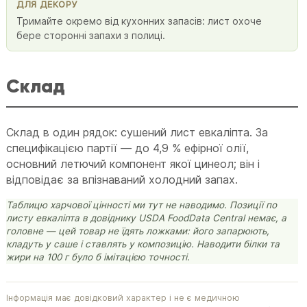
ДЛЯ ДЕКОРУ
Тримайте окремо від кухонних запасів: лист охоче
бере сторонні запахи з полиці.
Склад
Склад в один рядок: сушений лист евкаліпта. За
специфікацією партії — до 4,9 % ефірної олії,
основний летючий компонент якої цинеол; він і
відповідає за впізнаваний холодний запах.
Таблицю харчової цінності ми тут не наводимо. Позиції по
листу евкаліпта в довіднику USDA FoodData Central немає, а
головне — цей товар не їдять ложками: його запарюють,
кладуть у саше і ставлять у композицію. Наводити білки та
жири на 100 г було б імітацією точності.
Інформація має довідковий характер і не є медичною