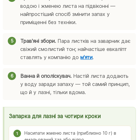
водою і жменею листа на підвіконні —
найпростіший спосіб змінити запах у
приміщенні без техніки.
Трав'яні збори.
Пара листків на заварник дає
свіжий смолистий тон; найчастіше евкаліпт
ставлять у компанію до
м'яти
.
Ванна й ополіскувач.
Настій листа додають
у воду заради запаху — той самий принцип,
що й у лазні, тільки вдома.
Запарка для лазні за чотири кроки
Насипати жменю листа (приблизно 10 г) в
1
емальований таз або відро.