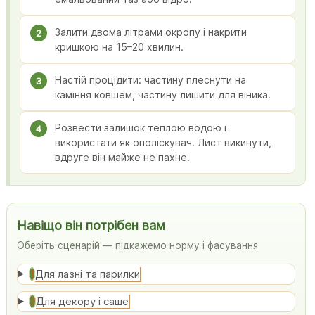
Залити двома літрами окропу і накрити
2
кришкою на 15–20 хвилин.
Настій процідити: частину плеснути на
3
каміння ковшем, частину лишити для віника.
Розвести залишок теплою водою і
4
використати як ополіскувач. Лист викинути,
вдруге він майже не пахне.
Навіщо він потрібен вам
Оберіть сценарій — підкажемо норму і фасування
Для лазні та парилки
1
Для декору і саше
2