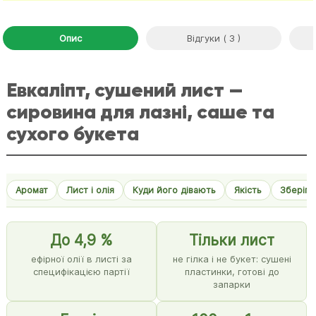
Опис
Відгуки ( 3 )
Евкаліпт, сушений лист —
сировина для лазні, саше та
сухого букета
Аромат
Лист і олія
Куди його дівають
Якість
Зберіга
До 4,9 %
Тільки лист
ефірної олії в листі за
не гілка і не букет: сушені
специфікацією партії
пластинки, готові до
запарки