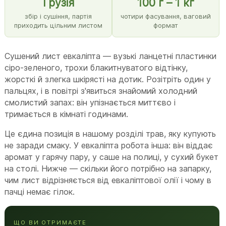
Грузія
100 г – 1 кг
збір і сушіння, партія
чотири фасування, ваговий
приходить цільним листом
формат
Сушений лист евкаліпта — вузькі ланцетні пластинки
сіро-зеленого, трохи блакитнуватого відтінку,
жорсткі й злегка шкірясті на дотик. Розітріть один у
пальцях, і в повітрі з'явиться знайомий холодний
смолистий запах: він упізнається миттєво і
тримається в кімнаті годинами.
Це єдина позиція в нашому розділі трав, яку купують
не заради смаку. У евкаліпта робота інша: він віддає
аромат у гарячу пару, у саше на полиці, у сухий букет
на столі. Нижче — скільки його потрібно на запарку,
чим лист відрізняється від евкаліптової олії і чому в
пачці немає гілок.
ЩО ВИ ОТРИМАЄТЕ