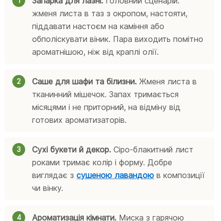
Запарка для лазні.
Головний сценарій:
жменя листа в таз з окропом, настояти,
піддавати настоєм на каміння або
обполіскувати віник. Пара виходить помітно
ароматнішою, ніж від краплі олії.
Саше для шафи та білизни.
Жменя листа в
тканинний мішечок. Запах тримається
місяцями і не приторний, на відміну від
готових ароматизаторів.
Сухі букети й декор.
Сіро-блакитний лист
роками тримає колір і форму. Добре
виглядає з
сушеною лавандою
в композиції
чи вінку.
Ароматизація кімнати.
Миска з гарячою