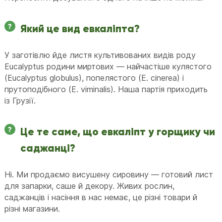
Який це вид евкаліпта?
У заготівлю йде листя культивованих видів роду
Eucalyptus родини миртових — найчастіше кулястого
(Eucalyptus globulus), попелястого (E. cinerea) і
прутоподібного (E. viminalis). Наша партія приходить
із Грузії.
Це те саме, що евкаліпт у горщику чи
саджанці?
Ні. Ми продаємо висушену сировину — готовий лист
для запарки, саше й декору. Живих рослин,
саджанців і насіння в нас немає, це різні товари й
різні магазини.