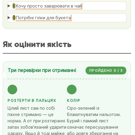
Хочу просто заварювати в чай
3
Потрібні гілки для букета
4
Як оцінити якість
Три перевірки при отриманні
ПРОЙДЕНО 0 / 3
РОЗТЕРТИ В ПАЛЬЦЯХ
КОЛІР
Цілий лист сам по собі
Сіро-зелений із
пахне стримано — це
блакитнуватим нальотом.
норма. А от при розтиранні
Бурий і ламкий лист
запах зобов'язаний ударити
означає пересушування
одразу. Якщо й тоді майже
або довге зберігання на