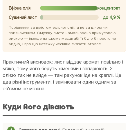
Ефірна олія
концентрат
Сушений лист
до 4,9 %
Порівняння за вмістом ефірної олії, а не за ціною чи
призначенням. Смужку листа намальовано примусовою
рискою — інакше на цьому масштабі її було б просто не
видно, і про цю натяжку чесніше сказати вголос.
Практичний висновок: лист віддає аромат повільно і
м'яко, тому його беруть жменями і запарюють. З
олією так не вийде — там рахунок іде на краплі. Це
два різні інструменти, і замінювати один одним за
об'ємом не можна.
Куди його дівають