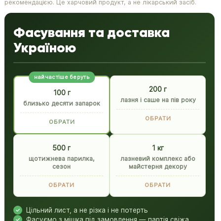
рекомендацією. Це харчовий продукт, а не лікарський засіб.
Фасування та доставка
Україною
найчастіше беруть
200 г
100 г
лазня і саше на пів року
близько десяти запарок
ОБРАТИ
ОБРАТИ
500 г
1 кг
щотижнева парилка,
лазневий комплекс або
сезон
майстерня декору
ОБРАТИ
ОБРАТИ
Цільний лист, а не різка і не потерть
Фасуємо з мішка під замовлення — партія свіжа