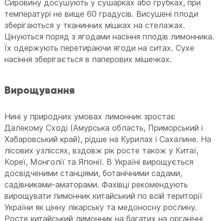
Сировину досушують у сушарках або грубках, при
температурі не вище 60 градусів. Висушені плоди
зберігаються у тканинних мішках на стелажах.
Цінуються поряд з ягодами насіння плодів лимонника.
Їх одержують перетираючи ягоди на ситах. Сухе
насіння зберігається в паперових мішечках.
Вирощування
Нині у природних умовах лимонник зростає
Далекому Сході (Амурська область, Приморський і
Хабаровський край), рідше на Курилах і Сахалине. На
лісових узліссях, вздовж рік росте також у Китаї,
Кореї, Монголії та Японії. В Україні вирощується
досвідченими станціями, ботанічними садами,
садівниками-аматорами. Фахівці рекомендують
вирощувати лимонник китайський по всій території
України як цінну лікарську та медоносну рослину.
Росте китайський лимонник на багатих на органічні