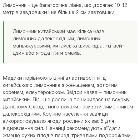
Лимонник - це багаторічна ліана, що досягає 10-12
метрів завдовжки і не більше 2 см завтовшки.
Лимонник китайський має кілька назв:
лимонник далекосхідний, лимонник
маньчжурський, китайська шизандра, «ц-вей-
цзи» або ягода п'яти смаків.
Медики порівнюють цінні властивості ягід
китайського лимонника з женьшенем, золотим
коренем, елеутерококом. Звідси назва – лимонник
китайський. Пізніше рослина поширилася на всьому
Далекому Сході, і його почали називати лимонником
далекосхідним. Корінне населення завжди
використовувало ягоди рослини як засіб для
відновлення сил. Нанайці рекомендують з'їдати
жменю сухих плодів перед тривалими подорожами