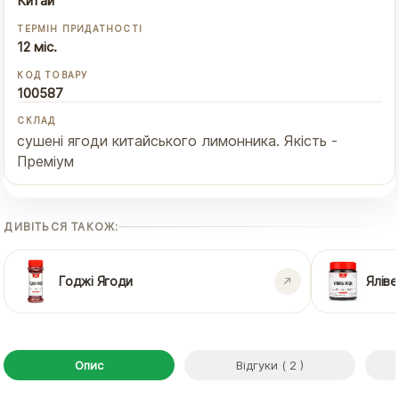
Китай
ТЕРМІН ПРИДАТНОСТІ
12 міс.
КОД ТОВАРУ
100587
СКЛАД
сушені ягоди китайського лимонника. Якість -
Преміум
ДИВІТЬСЯ ТАКОЖ:
Годжі Ягоди
Яліве
Опис
Відгуки ( 2 )