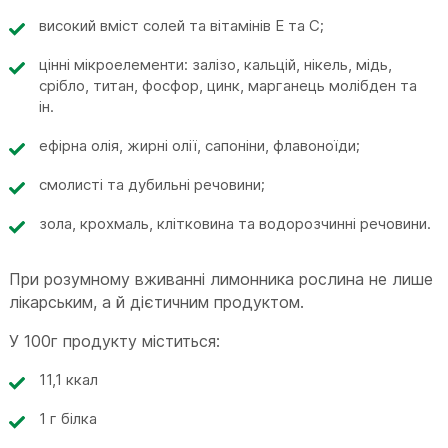
високий вміст солей та вітамінів Е та С;
цінні мікроелементи: залізо, кальцій, нікель, мідь,
срібло, титан, фосфор, цинк, марганець молібден та
ін.
ефірна олія, жирні олії, сапоніни, флавоноїди;
смолисті та дубильні речовини;
зола, крохмаль, клітковина та водорозчинні речовини.
При розумному вживанні лимонника рослина не лише
лікарським, а й дієтичним продуктом.
У 100г продукту міститься:
11,1 ккал
1 г білка