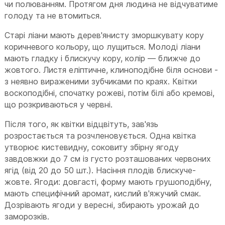
чи полюванням. Протягом дня людина не відчуватиме
голоду та не втомиться.
Старі ліани мають дерев'янисту зморшкувату кору
коричневого кольору, що лущиться. Молоді ліани
мають гладку і блискучу кору, колір — ближче до
жовтого. Листя еліптичне, клиноподібне біля основи -
з неявно вираженими зубчиками по краях. Квітки
воскоподібні, спочатку рожеві, потім білі або кремові,
що розкриваються у червні.
Після того, як квітки відцвітуть, зав'язь
розростається та розчленовується. Одна квітка
утворює кистевидну, соковиту збірну ягоду
завдовжки до 7 см із густо розташованих червоних
ягід (від 20 до 50 шт.). Насіння плодів блискуче-
жовте. Ягоди: довгасті, форму мають грушоподібну,
мають специфічний аромат, кислий в'яжучий смак.
Дозрівають ягоди у вересні, збирають урожай до
заморозків.