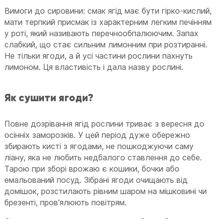
Вимоги до сировини: смак ягід має бути гірко-кислий,
мати терпкий присмак із характерним легким печінням
у роті, який називають перечнообпалюючим. Запах
слабкий, що стає сильним лимонним при розтиранні.
Не тільки ягоди, а й усі частини рослини пахнуть
лимоном. Ця властивість і дала назву рослині.
Як сушити ягоди?
Повне дозрівання ягід рослини триває з вересня до
осінніх заморозків. У цей період дуже обережно
збирають кисті з ягодами, не пошкоджуючи саму
ліану, яка не любить недбалого ставлення до себе.
Тарою при зборі врожаю є кошики, бочки або
емальований посуд. Зібрані ягоди очищають від
домішок, розстилають рівним шаром на мішковині чи
брезенті, пров'ялюють повітрям.