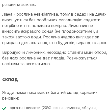
речовини землях.
Ліана - рослина невибаглива, тому в садах і на дачах
вирощується без особливих складнощів: саджати
потрібно в тіні, поливати помірно. Лимонник не
виносить яскравого сонця (не плодоноситиме), а
також застою води. Рослина чудово виглядає як
прикраса для альтанок, стін будинків, веранд та арок.
Вирощуючи лимонник, необхідно ставити міцні опори,
без яких рослина не дає плодів. Розмножується
насінням та вегетативно.
склад
Ягоди лимонника мають багатий склад корисних
речовин:
органічні кислоти (20%): винна, лимонна, яблучна;