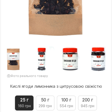
Фото реального товару
Кислі ягоди лимонника з цитрусовою свіжістю
25 г
50 г
100 г
200 г
160 грн
299 грн
554 грн
945 грн