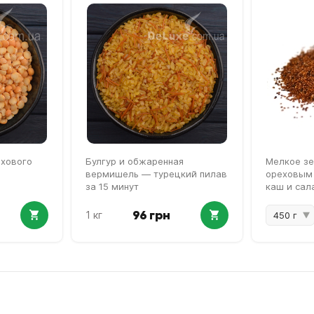
охового
Булгур и обжаренная
Мелкое зе
вермишель — турецкий пилав
ореховым 
за 15 минут
каш и сал
96 грн
1 кг