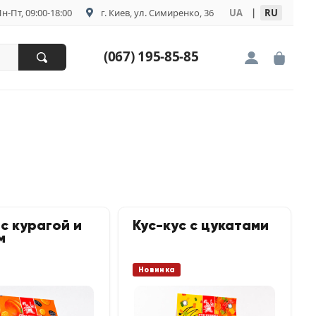
н-Пт, 09:00-18:00
г. Киев, ул. Симиренко, 36
UA
|
RU
(067) 195-85-85
 с курагой и
Кус-кус с цукатами
м
Новинка