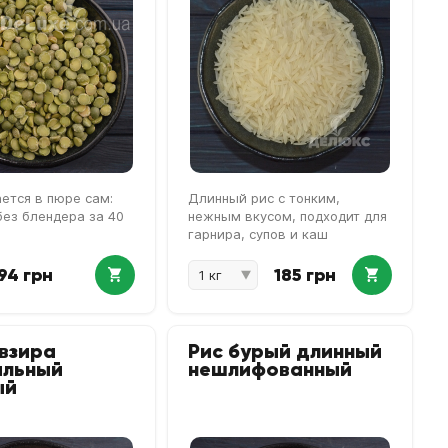
ется в пюре сам:
Длинный рис с тонким,
без блендера за 40
нежным вкусом, подходит для
гарнира, супов и каш
94 грн
185 грн
взира
Рис бурый длинный
альный
нешлифованный
ый