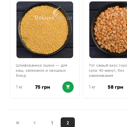
Шлифованное пшено — для
Тот самый вкус гор
каш, запеканок и овощных
супа: 40 минут, без
блюд
замачивания
75 грн
58 грн
1 кг
1 кг
1
2