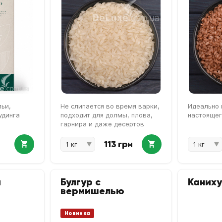
льи,
Не слипается во время варки,
Идеально 
удинга
подходит для долмы, плова,
настоящег
гарнира и даже десертов
113 грн
й
Булгур с
Каниху
вермишелью
Новинка