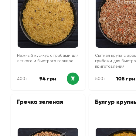
Нежный кус-кус с грибами для
Сытная крупа с ар
легкого и быстрого гарнира
грибами для быстро
приготовления
94 грн
105 грн
400 г
500 г
Гречка зеленая
Булгур крупн