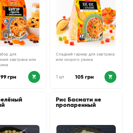
абор для
Сладкий гарнир для завтрака
ения завтрака или
или скорого ужина
жина
99 грн
105 грн
1 шт
зелёный
Рис Басмати не
ый
пропаренный