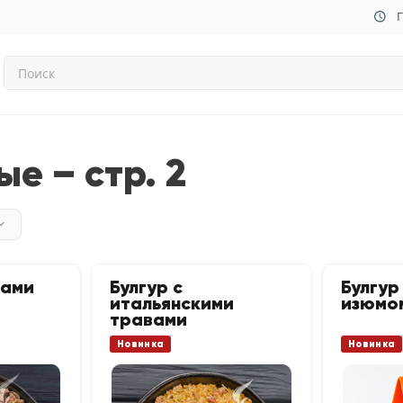
П
е – стр. 2
бами
Булгур с
Булгур
итальянскими
изюмо
травами
Новинка
Новинка