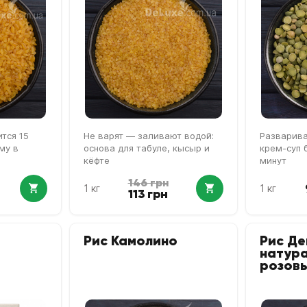
тся 15
Не варят — заливают водой:
Разварива
му в
основа для табуле, кысыр и
крем-суп 
кёфте
минут
146 грн
1 кг
1 кг
113 грн
Рис Камолино
Рис Де
натур
розов