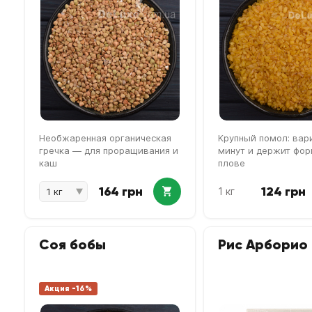
Необжаренная органическая
Крупный помол: вари
гречка — для проращивания и
минут и держит фор
каш
плове
164 грн
124 грн
1 кг
Соя бобы
Рис Арборио
Акция -16%