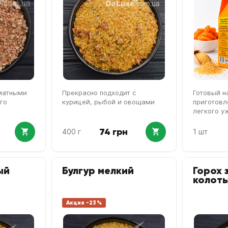
оматными
Прекрасно подходит с
Готовый н
го
курицей, рыбой и овощами
приготовл
легкого у
74 грн
400 г
1 шт
ый
Булгур мелкий
Горох 
колот
Акция -23%