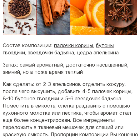
Состав композиции:
палочки корицы
,
бутоны
гвоздики
,
звездочки бадьяна
, цедра апельсина
Запах: самый ароматный, достаточно насыщенный,
зимний, но в тоже время теплый
Как сделать: от 2-3 апельсинов отделить кожуру,
после чего высушить, добавить 4-5 палочек корицы,
8-10 бутонов гвоздики и 5-6 звездочек бадьяна.
Поместить в емкость, слегка раздавить с помощью
кухонного молотка или пестика, чтобы аромат стал
еще более концентрирован. Все ингредиенты
переложить в тканевый мешочек для специй или
красивую емкость. Пропорции композиции Вы конечно