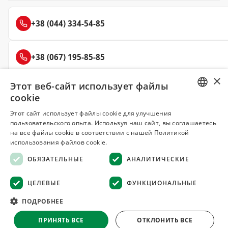
+38 (044) 334-54-85
+38 (067) 195-85-85
×
Этот веб-сайт использует файлы
+38 (050) 145-85-45
cookie
RUSSIAN
Этот сайт использует файлы cookie для улучшения
пользовательского опыта. Используя наш сайт, вы соглашаетесь
UKRAINIAN
на все файлы cookie в соответствии с нашей Политикой
Делюкс
использования файлов cookie.
СПЕЦИИ И ПРЯНОСТИ
ОБЯЗАТЕЛЬНЫЕ
АНАЛИТИЧЕСКИЕ
© 2008–2026 Магазин специй и пряностей Делюкс, Киев
ЦЕЛЕВЫЕ
ФУНКЦИОНАЛЬНЫЕ
Все материалы на сайте защищены авторским правом
ПОДРОБНЕЕ
Оферта
·
Возврат товара
·
Гарантия качества
·
ПРИНЯТЬ ВСЕ
ОТКЛОНИТЬ ВСЕ
Конфиденциальность
·
Отказ от ответственности