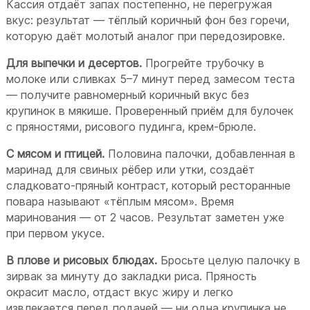
Кассия отдаёт запах постепенно, не перегружая
вкус: результат — тёплый коричный фон без горечи,
которую даёт молотый аналог при передозировке.
Для выпечки и десертов.
Прогрейте трубочку в
молоке или сливках 5–7 минут перед замесом теста
— получите равномерный коричный вкус без
крупинок в мякише. Проверенный приём для булочек
с пряностями, рисового пудинга, крем-брюле.
С мясом и птицей.
Половина палочки, добавленная в
маринад для свиных рёбер или утки, создаёт
сладковато-пряный контраст, который ресторанные
повара называют «тёплым мясом». Время
маринования — от 2 часов. Результат заметен уже
при первом укусе.
В плове и рисовых блюдах.
Бросьте целую палочку в
зирвак за минуту до закладки риса. Пряность
окрасит масло, отдаст вкус жиру и легко
извлекается перед подачей — ни одна крупинка не