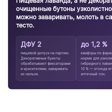
Пищевая лаванда, а не декора
очищенные бутоны узколистног
можно заваривать, молоть в са
тесто.
ДФУ 2
до 1,2 %
пищевой допуск на партию.
камфоры по фарм
Декоративные букеты
норме для узколи
обрабатывают фиксаторами
гибридного лаван
и красителями, заваривать
10 % — отсюда е
их нельзя.
аптечный тон.