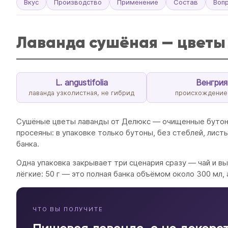
Вкус
Производство
Применение
Состав
Воп
Лаванда сушёная — цветы L
L. angustifolia
Венгрия
лаванда узколистная, не гибрид
происхождение
Сушёные цветы лаванды от Делюкс — очищенные буто
просеяны: в упаковке только бутоны, без стеблей, лист
банка.
Одна упаковка закрывает три сценария сразу — чай и вып
лёгкие: 50 г — это полная банка объёмом около 300 мл, а
ЧТО ВЫ ПОЛУЧИТЕ