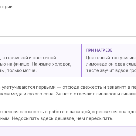
енгрии
ПРИ НАГРЕВЕ
, с горчинкой и цветочной
Цветочный тон усилив
ью на финише. На языке холодок,
лимонаде он едва слыш
ты, только мягче.
тесте звучит вдвое гр
а улетучиваются первыми — отсюда свежесть и эвкалипт в п
ком мёда и сухого сена. За него отвечают линалоол и линали
венная сложность в работе с лавандой, и решается она одн
ным. Недосыпать здесь дешевле, чем пересыпать.