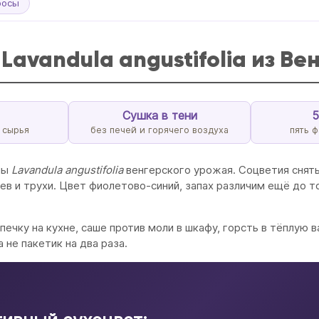
росы
avandula angustifolia из Ве
Сушка в тени
5
 сырья
без печей и горячего воздуха
пять ф
ны
Lavandula angustifolia
венгерского урожая. Соцветия сняты
ьев и трухи. Цвет фиолетово-синий, запах различим ещё до т
ечку на кухне, саше против моли в шкафу, горсть в тёплую в
 не пакетик на два раза.