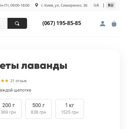
н-Пт, 09:00-18:00
г. Киев, ул. Симиренко, 36
UA
|
RU
(067) 195-85-85
еты лаванды
21 отзыв
каждой щепотке
200 г
500 г
1 кг
369 грн
838 грн
1525 грн