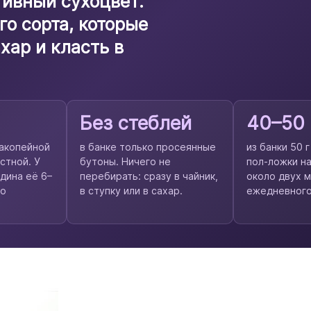
тивный сухоцвет:
о сорта, которые
хар и класть в
Без стеблей
40–50
акопейной
в банке только просеянные
из банки 50 
стной. У
бутоны. Ничего не
пол-ложки на
дина её 6–
перебирать: сразу в чайник,
около двух 
го
в ступку или в сахар.
ежедневного