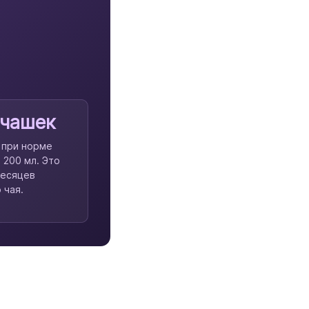
 чашек
г при норме
 200 мл. Это
месяцев
 чая.