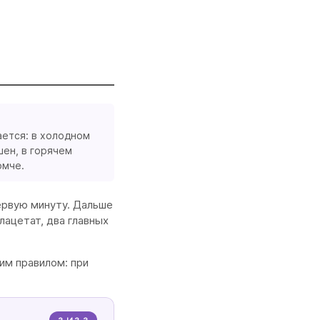
ается: в холодном
ен, в горячем
омче.
ервую минуту. Дальше
лацетат, два главных
им правилом: при