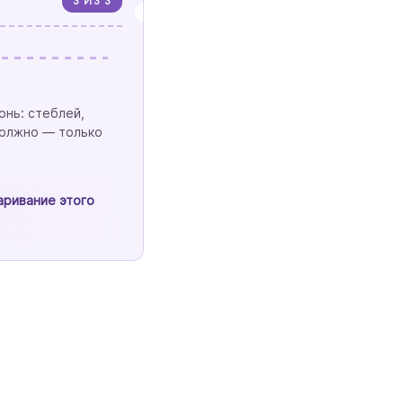
3 ИЗ 3
онь: стеблей,
должно — только
аривание этого