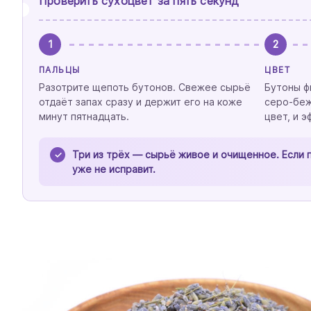
Проверить сухоцвет за пять секунд
1
2
ПАЛЬЦЫ
ЦВЕТ
Разотрите щепоть бутонов. Свежее сырьё
Бутоны ф
отдаёт запах сразу и держит его на коже
серо-беж
минут пятнадцать.
цвет, и э
Три из трёх — сырьё живое и очищенное. Если 
уже не исправит.