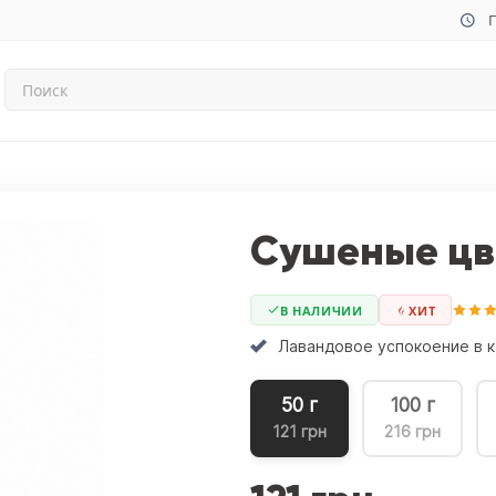
П
Сушеные цв
В НАЛИЧИИ
ХИТ
Лавандовое успокоение в 
50 г
100 г
121 грн
216 грн