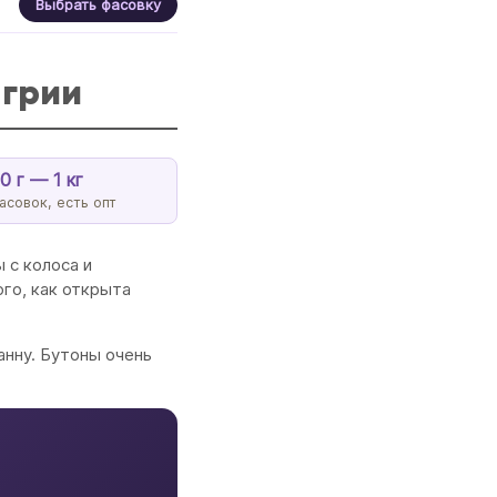
Выбрать фасовку
нгрии
0 г — 1 кг
асовок, есть опт
 с колоса и
ого, как открыта
анну. Бутоны очень