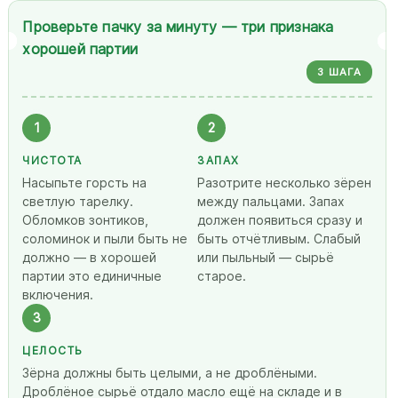
Проверьте пачку за минуту — три признака
хорошей партии
3 ШАГА
1
2
ЧИСТОТА
ЗАПАХ
Насыпьте горсть на
Разотрите несколько зёрен
светлую тарелку.
между пальцами. Запах
Обломков зонтиков,
должен появиться сразу и
соломинок и пыли быть не
быть отчётливым. Слабый
должно — в хорошей
или пыльный — сырьё
партии это единичные
старое.
включения.
3
ЦЕЛОСТЬ
Зёрна должны быть целыми, а не дроблёными.
Дроблёное сырьё отдало масло ещё на складе и в