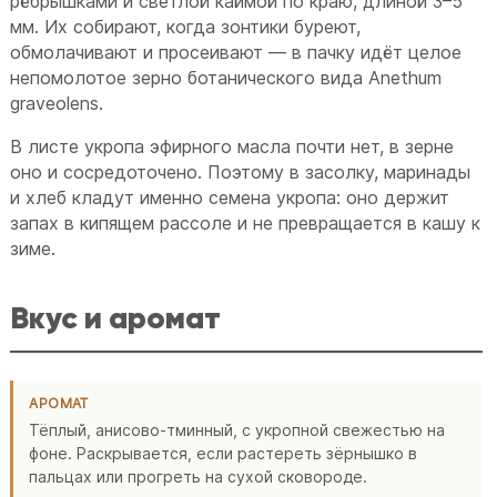
рёбрышками и светлой каймой по краю, длиной 3–5
мм. Их собирают, когда зонтики буреют,
обмолачивают и просеивают — в пачку идёт целое
непомолотое зерно ботанического вида Anethum
graveolens.
В листе укропа эфирного масла почти нет, в зерне
оно и сосредоточено. Поэтому в засолку, маринады
и хлеб кладут именно семена укропа: оно держит
запах в кипящем рассоле и не превращается в кашу к
зиме.
Вкус и аромат
АРОМАТ
Тёплый, анисово-тминный, с укропной свежестью на
фоне. Раскрывается, если растереть зёрнышко в
пальцах или прогреть на сухой сковороде.