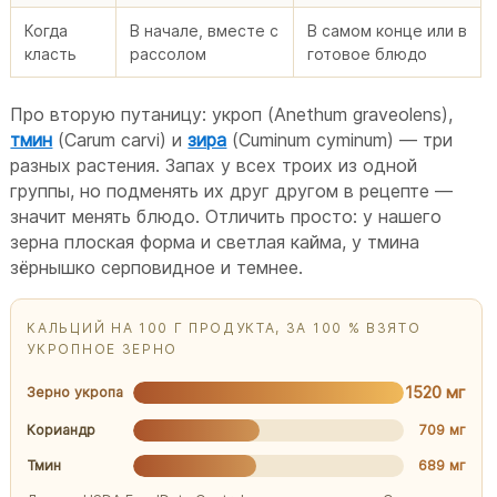
Когда
В начале, вместе с
В самом конце или в
класть
рассолом
готовое блюдо
Про вторую путаницу: укроп (Anethum graveolens),
тмин
(Carum carvi) и
зира
(Cuminum cyminum) — три
разных растения. Запах у всех троих из одной
группы, но подменять их друг другом в рецепте —
значит менять блюдо. Отличить просто: у нашего
зерна плоская форма и светлая кайма, у тмина
зёрнышко серповидное и темнее.
КАЛЬЦИЙ НА 100 Г ПРОДУКТА, ЗА 100 % ВЗЯТО
УКРОПНОЕ ЗЕРНО
1520 мг
Зерно укропа
Кориандр
709 мг
Тмин
689 мг