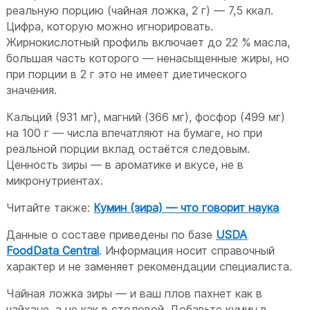
реальную порцию (чайная ложка, 2 г) — 7,5 ккал.
Цифра, которую можно игнорировать.
Жирнокислотный профиль включает до 22 % масла,
большая часть которого — ненасыщенные жиры, но
при порции в 2 г это не имеет диетического
значения.
Кальций (931 мг), магний (366 мг), фосфор (499 мг)
на 100 г — числа впечатляют на бумаге, но при
реальной порции вклад остаётся следовым.
Ценность зиры — в ароматике и вкусе, не в
микронутриентах.
Читайте также:
Кумин (зира) — что говорит наука
Данные о составе приведены по базе
USDA
FoodData Central
. Информация носит справочный
характер и не заменяет рекомендации специалиста.
Чайная ложка зиры — и ваш плов пахнет как в
чайхане, а не как в столовой. Добавьте кумин в