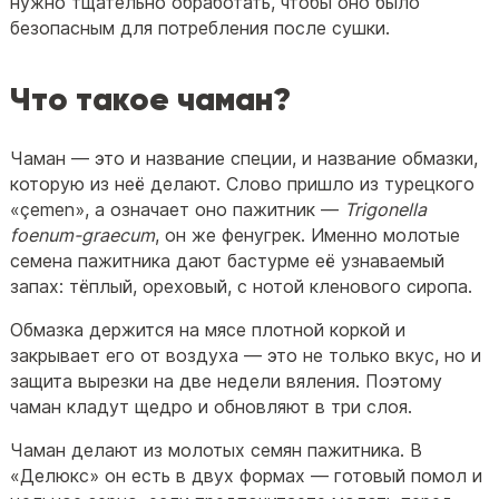
нужно тщательно обработать, чтобы оно было
безопасным для потребления после сушки.
Что такое чаман?
Чаман — это и название специи, и название обмазки,
которую из неё делают. Слово пришло из турецкого
«çemen», а означает оно пажитник —
Trigonella
foenum-graecum
, он же фенугрек. Именно молотые
семена пажитника дают бастурме её узнаваемый
запах: тёплый, ореховый, с нотой кленового сиропа.
Обмазка держится на мясе плотной коркой и
закрывает его от воздуха — это не только вкус, но и
защита вырезки на две недели вяления. Поэтому
чаман кладут щедро и обновляют в три слоя.
Чаман делают из молотых семян пажитника. В
«Делюкс» он есть в двух формах — готовый помол и