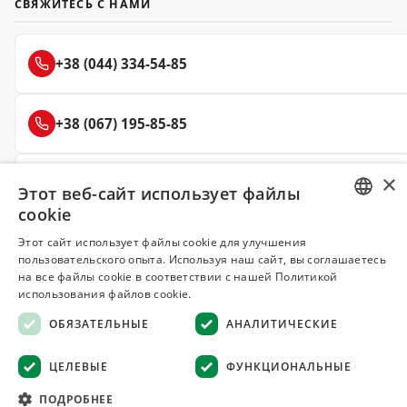
СВЯЖИТЕСЬ С НАМИ
+38 (044) 334-54-85
+38 (067) 195-85-85
×
+38 (050) 145-85-45
Этот веб-сайт использует файлы
cookie
RUSSIAN
Этот сайт использует файлы cookie для улучшения
пользовательского опыта. Используя наш сайт, вы соглашаетесь
UKRAINIAN
Делюкс
на все файлы cookie в соответствии с нашей Политикой
СПЕЦИИ И ПРЯНОСТИ
использования файлов cookie.
ОБЯЗАТЕЛЬНЫЕ
АНАЛИТИЧЕСКИЕ
© 2008–2026 Магазин специй и пряностей Делюкс, Киев
Все материалы на сайте защищены авторским правом
ЦЕЛЕВЫЕ
ФУНКЦИОНАЛЬНЫЕ
Оферта
·
Возврат товара
·
Гарантия качества
·
ПОДРОБНЕЕ