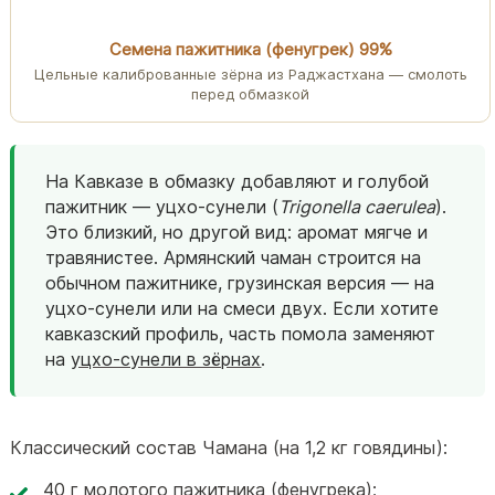
Семена пажитника (фенугрек) 99%
Цельные калиброванные зёрна из Раджастхана — смолоть
перед обмазкой
На Кавказе в обмазку добавляют и голубой
пажитник — уцхо-сунели (
Trigonella caerulea
).
Это близкий, но другой вид: аромат мягче и
травянистее. Армянский чаман строится на
обычном пажитнике, грузинская версия — на
уцхо-сунели или на смеси двух. Если хотите
кавказский профиль, часть помола заменяют
на
уцхо-сунели в зёрнах
.
Классический состав Чамана (на 1,2 кг говядины):
40 г молотого пажитника (фенугрека);