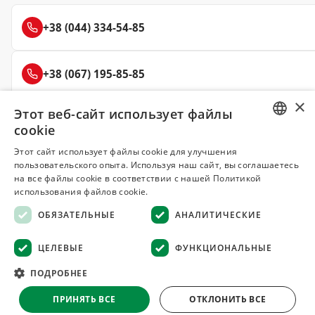
+38 (044) 334-54-85
+38 (067) 195-85-85
×
Этот веб-сайт использует файлы
+38 (050) 145-85-45
cookie
RUSSIAN
Этот сайт использует файлы cookie для улучшения
пользовательского опыта. Используя наш сайт, вы соглашаетесь
UKRAINIAN
на все файлы cookie в соответствии с нашей Политикой
Делюкс
использования файлов cookie.
СПЕЦИИ И ПРЯНОСТИ
ОБЯЗАТЕЛЬНЫЕ
АНАЛИТИЧЕСКИЕ
© 2008–2026 Магазин специй и пряностей Делюкс, Киев
ЦЕЛЕВЫЕ
ФУНКЦИОНАЛЬНЫЕ
Все материалы на сайте защищены авторским правом
ПОДРОБНЕЕ
Оферта
·
Возврат товара
·
Гарантия качества
·
ПРИНЯТЬ ВСЕ
ОТКЛОНИТЬ ВСЕ
Конфиденциальность
·
Отказ от ответственности