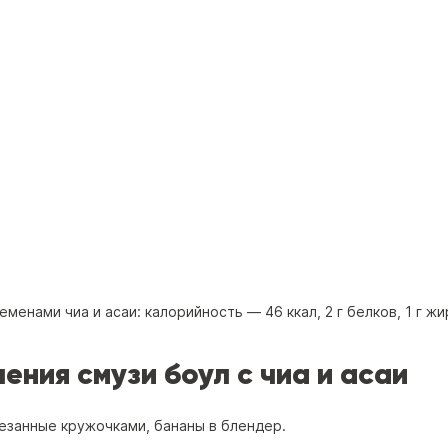
семенами чиа и асаи: калорийность —
46 ккал
,
2 г белков
,
1 г ж
ния cмузи боул с чиа и асаи
занные кружочками, бананы в блендер.