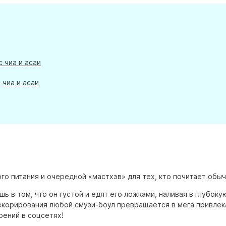
 чиа и асаи
 чиа и асаи
о питания и очередной «мастхэв» для тех, кто почитает обыч
шь в том, что он густой и едят его ложками, наливая в глубо
декорирования любой смузи-боул превращается в мега привле
рений в соцсетях!