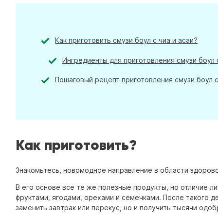
Как приготовить cмузи боул с чиа и асаи?
Ингредиенты для приготовления cмузи боул с
Пошаговый рецепт приготовления cмузи боул с
Как приготовить?
Знакомьтесь, новомодное направление в области здоровог
В его основе все те же полезные продукты, но отличие ли
фруктами, ягодами, орехами и семечками. После такого 
заменить завтрак или перекус, но и получить тысячи одоб