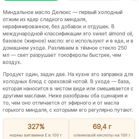
Миндальное масло Делюкс — первый холодный
отжим из ядер сладкого миндаля,
нерафинированное, без добавок и отдушек. В
международной классификации это sweet almond oil,
базовое (жирное) масло: его используют и в еде, и в
домашнем уходе. Разливаем в тёмное стекло 250
мл — свет разрушает токоферолы быстрее, чем
воздух.
Продукт один, задач две. На кухне это заправка для
холодных блюд с ореховой нотой. В уходе — база,
которая наносится в чистом виде или смешивается с
другими маслами. Ниже разобраны оба сценария и
то, чем оно отличается от эфирного и от масла
горького миндаля, с которыми его регулярно путают.
327%
69,4 г
нормы витамина E в 100 г
олеиновой кислоты на 100 г