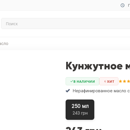
П
асло
Кунжутное 
В НАЛИЧИИ
ХИТ
Нерафинированное масло св
250 мл
243 грн