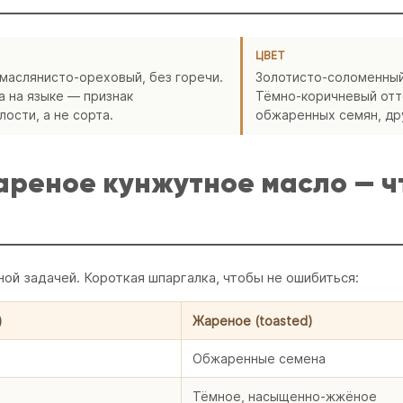
ЦВЕТ
 маслянисто-ореховый, без горечи.
Золотисто-соломенный
а на языке — признак
Тёмно-коричневый отт
лости, а не сорта.
обжаренных семян, дру
реное кунжутное масло — ч
ной задачей. Короткая шпаргалка, чтобы не ошибиться:
)
Жареное (toasted)
Обжаренные семена
Тёмное, насыщенно-жжёное