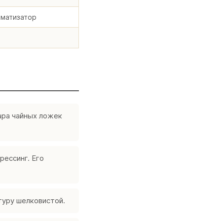
оматизатор
Пара чайных ложек
ессинг. Его
туру шелковистой.