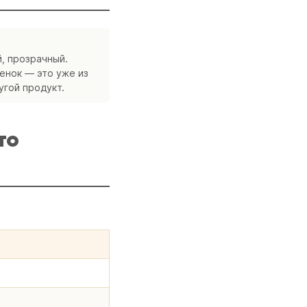
, прозрачный.
енок — это уже из
гой продукт.
то