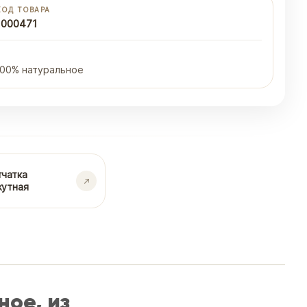
КОД ТОВАРА
1000471
100% натуральное
тчатка
жутная
ое, из