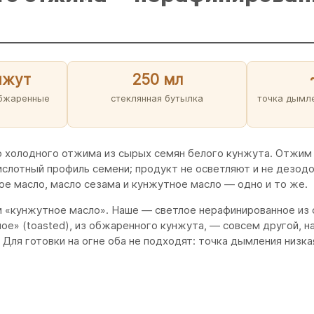
нжут
250 мл
обжаренные
стеклянная бутылка
точка дымле
холодного отжима из сырых семян белого кунжута. Отжим б
ислотный профиль семени; продукт не осветляют и не дезод
ое масло, масло сезама и кунжутное масло — одно и то же.
м «кунжутное масло». Наше — светлое нерафинированное из 
еное» (toasted), из обжаренного кунжута, — совсем другой
т. Для готовки на огне оба не подходят: точка дымления низк