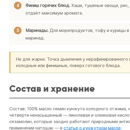
Финиш горячих блюд.
Каши, тушёные овощи, рис,
отдаёт максимум аромата.
Маринады.
Для морепродуктов, тофу и курицы в 
маринад.
Не для жарки. Точка дымления у нерафинированного п
холодные или финишные, поверх готового блюда.
Состав и хранение
Состав: 100% масло семян кунжута холодного отжима, не
четверти ненасыщенный — линолевая и олеиновая кисло
сезамолин, которые заодно работают природными антио
применении натощак — в
статье о кунжутном масле
.