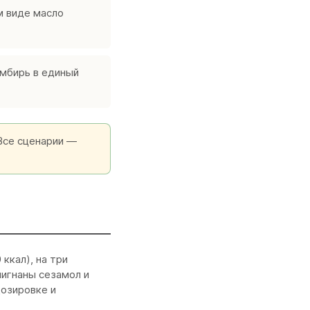
м виде масло
имбирь в единый
 Все сценарии —
ккал), на три
лигнаны сезамол и
дозировке и