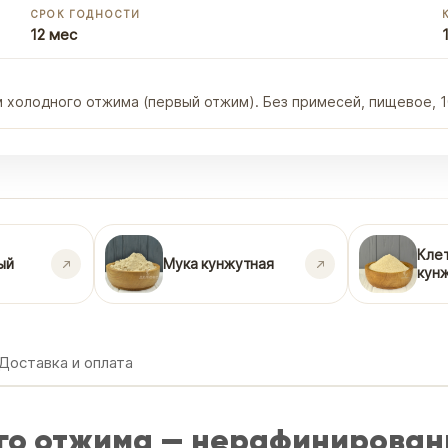
СРОК ГОДНОСТИ
12 мес
м холодного отжима (первый отжим). Без примесей, пищевое, 
Кле
ый
Мука кунжутная
кун
Доставка и оплата
го отжима — нерафинированн