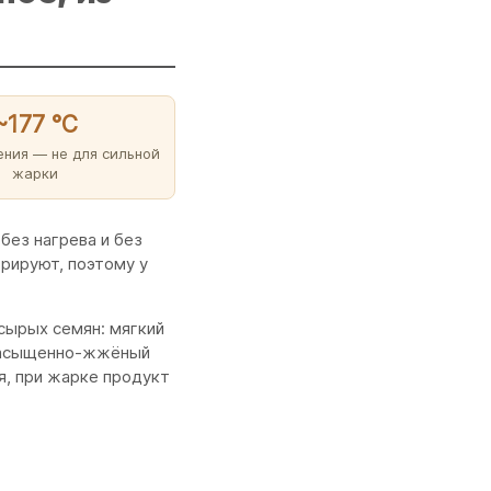
~177 °C
ния — не для сильной
жарки
ез нагрева и без
орируют, поэтому у
сырых семян: мягкий
, насыщенно-жжёный
ая, при жарке продукт