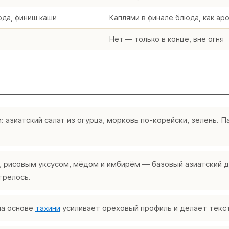
юда, финиш каши
Каплями в финале блюда, как ар
Нет — только в конце, вне огня
: азиатский салат из огурца, морковь по-корейски, зелень. 
 рисовым уксусом, мёдом и имбирём — базовый азиатский др
грелось.
на основе
тахини
усиливает ореховый профиль и делает текс