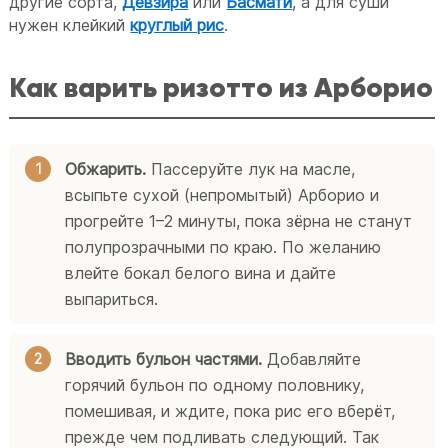
другие сорта,
Девзира
или
Басмати
, а для суши
нужен клейкий
круглый рис
.
Как варить ризотто из Арборио
Обжарить.
Пассеруйте лук на масле,
всыпьте сухой (непромытый) Арборио и
прогрейте 1–2 минуты, пока зёрна не станут
полупрозрачными по краю. По желанию
влейте бокал белого вина и дайте
выпариться.
Вводить бульон частями.
Добавляйте
горячий бульон по одному половнику,
помешивая, и ждите, пока рис его вберёт,
прежде чем подливать следующий. Так