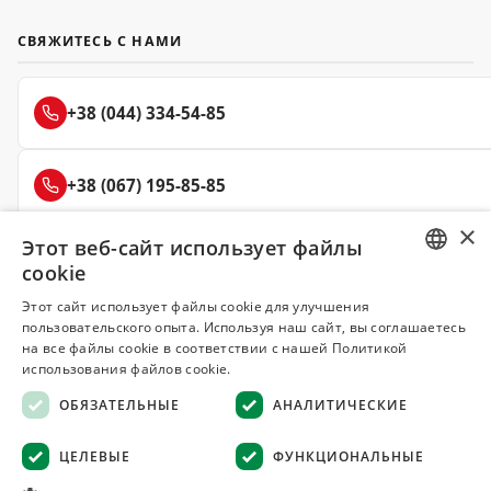
СВЯЖИТЕСЬ С НАМИ
+38 (044) 334-54-85
+38 (067) 195-85-85
×
Этот веб-сайт использует файлы
+38 (050) 145-85-45
cookie
RUSSIAN
Этот сайт использует файлы cookie для улучшения
пользовательского опыта. Используя наш сайт, вы соглашаетесь
UKRAINIAN
на все файлы cookie в соответствии с нашей Политикой
Делюкс
использования файлов cookie.
СПЕЦИИ И ПРЯНОСТИ
ОБЯЗАТЕЛЬНЫЕ
АНАЛИТИЧЕСКИЕ
© 2008–2026 Магазин специй и пряностей Делюкс, Киев
ЦЕЛЕВЫЕ
ФУНКЦИОНАЛЬНЫЕ
Все материалы на сайте защищены авторским правом