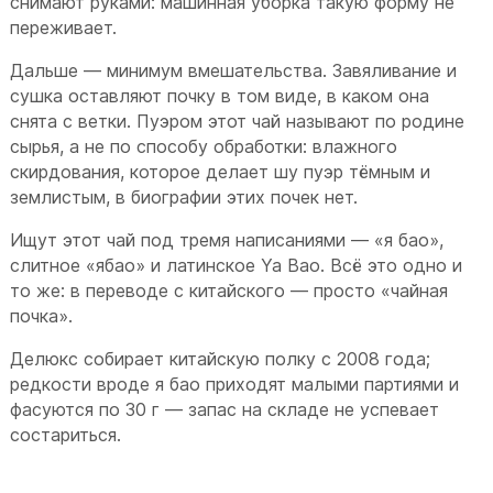
снимают руками: машинная уборка такую форму не
переживает.
Дальше — минимум вмешательства. Завяливание и
сушка оставляют почку в том виде, в каком она
снята с ветки. Пуэром этот чай называют по родине
сырья, а не по способу обработки: влажного
скирдования, которое делает шу пуэр тёмным и
землистым, в биографии этих почек нет.
Ищут этот чай под тремя написаниями — «я бао»,
слитное «ябао» и латинское Ya Bao. Всё это одно и
то же: в переводе с китайского — просто «чайная
почка».
Делюкс собирает китайскую полку с 2008 года;
редкости вроде я бао приходят малыми партиями и
фасуются по 30 г — запас на складе не успевает
состариться.