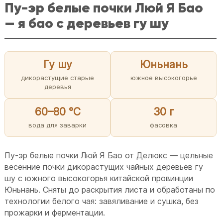
Пу-эр белые почки Люй Я Бао
— я бао с деревьев гу шу
Гу шу
Юньнань
дикорастущие старые
южное высокогорье
деревья
60–80 °C
30 г
вода для заварки
фасовка
Пу-эр белые почки Люй Я Бао от Делюкс — цельные
весенние почки дикорастущих чайных деревьев гу
шу с южного высокогорья китайской провинции
Юньнань. Сняты до раскрытия листа и обработаны по
технологии белого чая: завяливание и сушка, без
прожарки и ферментации.