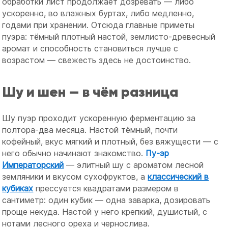
обработки лист продолжает дозревать — либо
ускоренно, во влажных буртах, либо медленно,
годами при хранении. Отсюда главные приметы
пуэра: тёмный плотный настой, землисто-древесный
аромат и способность становиться лучше с
возрастом — свежесть здесь не достоинство.
Шу и шен — в чём разница
Шу пуэр проходит ускоренную ферментацию за
полтора-два месяца. Настой тёмный, почти
кофейный, вкус мягкий и плотный, без вяжущести — с
него обычно начинают знакомство.
Пу-эр
Императорский
— элитный шу с ароматом лесной
земляники и вкусом сухофруктов, а
классический в
кубиках
прессуется квадратами размером в
сантиметр: один кубик — одна заварка, дозировать
проще некуда. Настой у него крепкий, душистый, с
нотами лесного ореха и чернослива.