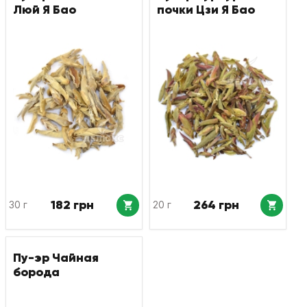
Люй Я Бао
почки Цзи Я Бао
182 грн
264 грн
30 г
20 г
Пу-эр Чайная
борода