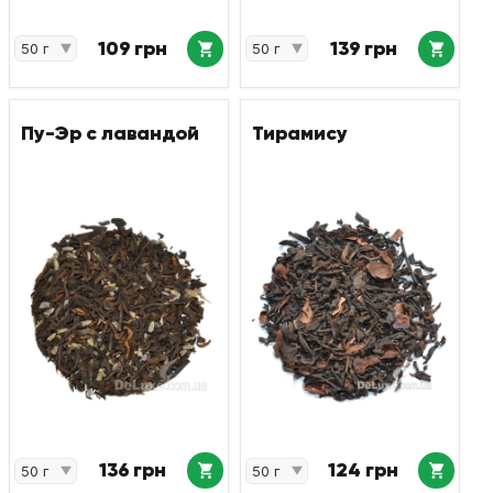
109 грн
139 грн
Пу-Эр с лавандой
Тирамису
136 грн
124 грн