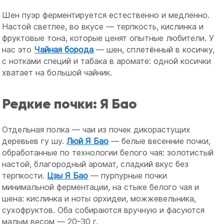
Шен пуэр ферментируется естественно и медленно.
Настой светлее, во вкусе — терпкость, кислинка и
фруктовые тона, которые ценят опытные любители. У
нас это
Чайная борода
— шен, сплетённый в косичку,
с нотками специй и табака в аромате: одной косички
хватает на большой чайник.
Редкие почки: Я Бао
Отдельная полка — чаи из почек дикорастущих
деревьев гу шу.
Люй Я Бао
— белые весенние почки,
обработанные по технологии белого чая: золотистый
настой, благородный аромат, сладкий вкус без
терпкости.
Цзы Я Бао
— пурпурные почки
минимальной ферментации, на стыке белого чая и
шена: кислинка и ноты орхидеи, можжевельника,
сухофруктов. Оба собираются вручную и фасуются
малым весом — 20–30 г.