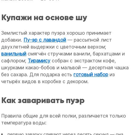
Купажи на основе шу
Землистый характер пуэра хорошо принимает
добавки.
Пу-эр с лавандой
— рассыпной лист
двухлетней выдержки с цветочным верхом;
ванильный
смягчён стручками ванили, бархатцами и
сафлором;
Тирамису
собран с экстрактом кофе,
шкурками какао-бобов и мальвой — десертная чашка
без сахара. Для подарка есть
готовый набор
из
четырёх видов в коробке с декором.
Как заваривать пуэр
Правила общие для всей полки, различается только
температура воды:
первую заварку сливают через десять секунд — она