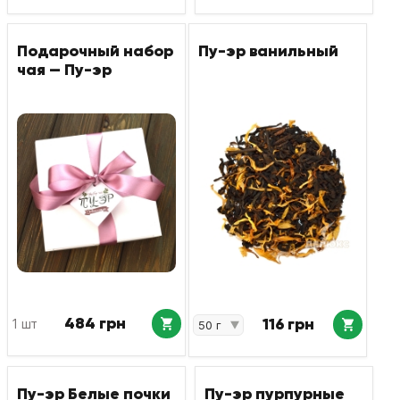
Подарочный набор
Пу-эр ванильный
чая — Пу-эр
484 грн
116 грн
1 шт
Пу-эр Белые почки
Пу-эр пурпурные