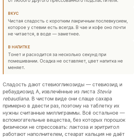
от любого другого прессованного подсластителя.
ВКУС
Чистая сладость с коротким лакричным послевкусием,
которое у стевии есть всегда. В чае и кофе оно почти
не читается, в воде — заметнее.
В НАПИТКЕ
Тонет и расходится за несколько секунд при
помешивании. Осадка не оставляет, цвет напитка не
меняет.
Сладость дают стевиогликозиды — стевиозид и
ребаудиозид А, извлечённые из листа
Stevia
rebaudiana
. В чистом виде они слаще сахара
примерно в двести раз, поэтому на таблетку их
нужны считанные миллиграммы. Всё остальное —
вспомогательные вещества, без которых порошок
физически не спрессовать: лактоза и эритритол
работают наполнителем, стеарат кальция не даёт