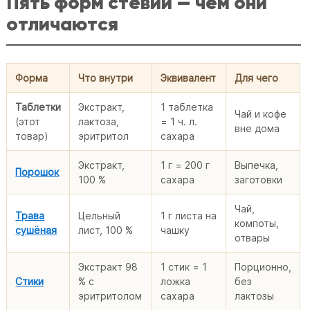
Пять форм стевии — чем они
отличаются
Форма
Что внутри
Эквивалент
Для чего
Таблетки
Экстракт,
1 таблетка
Чай и кофе
(этот
лактоза,
= 1 ч. л.
вне дома
товар)
эритритол
сахара
Экстракт,
1 г = 200 г
Выпечка,
Порошок
100 %
сахара
заготовки
Чай,
Трава
Цельный
1 г листа на
компоты,
сушёная
лист, 100 %
чашку
отвары
Экстракт 98
1 стик = 1
Порционно,
Стики
% с
ложка
без
эритритолом
сахара
лактозы