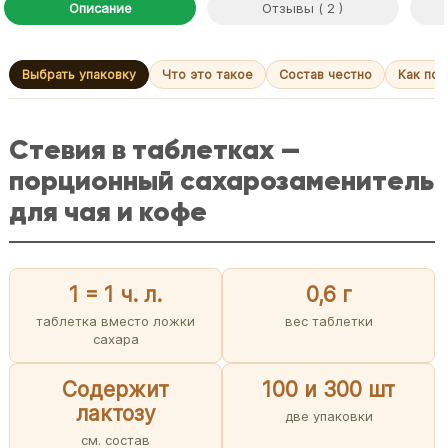
Описание
Отзывы ( 2 )
Выбрать упаковку
Что это такое
Состав честно
Как пол
Стевия в таблетках —
порционный сахарозаменитель
для чая и кофе
1 = 1 ч. л.
0,6 г
таблетка вместо ложки
вес таблетки
сахара
Содержит
100 и 300 шт
лактозу
две упаковки
см. состав