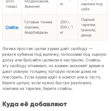
(этот
плодоножкой,
кг
нарезка под
товар)
Армения
себя
Сырные
Готовые тонкие
200 г,
тарелки,
Слайсы
ломтики,
500 г, 1
гранола,
Азербайджан
кг
декор
Логика простая: целая хурма даёт свободу —
режьте кубиком под выпечку, полосками под сырную
доску или бросайте целиком в кастрюлю. Слайсы
эту свободу отнимают, но взамен экономят время и
дают ровную толщину, которую ножом дома не
повторить. Если хурма идёт в компот или в тесто,
берите целую; если нужно быстро разложить
ломтики на тарелке, берите слайсы.
Куда её добавляют