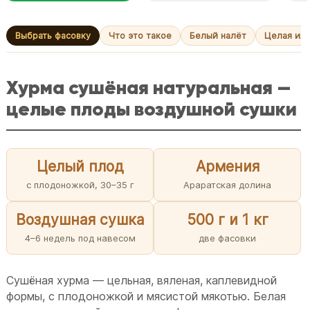
Выбрать фасовку
Что это такое
Белый налёт
Целая ил
Хурма сушёная натуральная —
целые плоды воздушной сушки
Целый плод
Армения
с плодоножкой, 30–35 г
Араратская долина
Воздушная сушка
500 г и 1 кг
4–6 недель под навесом
две фасовки
Сушёная хурма — цельная, вяленая, каплевидной
формы, с плодоножкой и мясистой мякотью. Белая