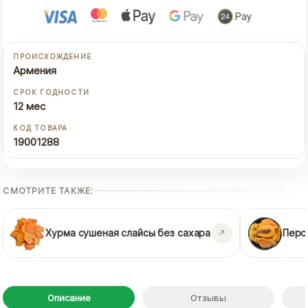
ПРОИСХОЖДЕНИЕ
Армения
СРОК ГОДНОСТИ
12 мес
КОД ТОВАРА
19001288
СМОТРИТЕ ТАКЖЕ:
Хурма сушеная слайсы без сахара
Перс
Описание
Отзывы