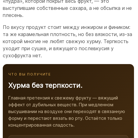
«пудра», которой покрыт весь фрукт, — это
выступившие собственные сахара, а не обсыпка и не
плесень.
По вкусу продукт стоит между инжиром и фиником:
та же карамельная плотность, но без вязкости, из-за
которой многие не любят свежую хурму. Терпкость
уходит при сушке, и вяжущего послевкусия у
сухофрукта нет.
ЧТО ВЫ ПОЛУЧИТЕ
Хурма без терпкости.
Главная претензия к свежему фрукту — вяжущий
эффект от дубильных веществ. При медленном
высушивании на воздухе они переходят в связанную
форму и перестают вязать во рту. Остаётся только
концентрированная сладость.