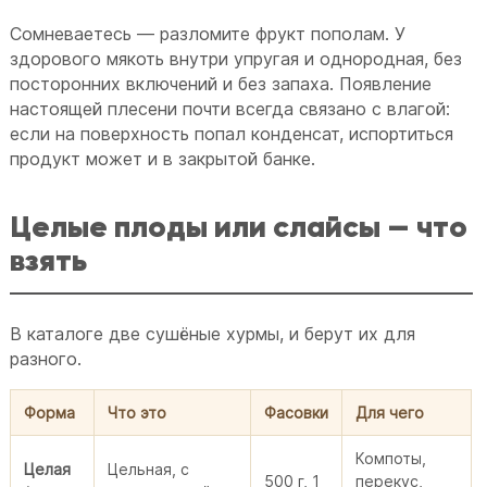
Сомневаетесь — разломите фрукт пополам. У
здорового мякоть внутри упругая и однородная, без
посторонних включений и без запаха. Появление
настоящей плесени почти всегда связано с влагой:
если на поверхность попал конденсат, испортиться
продукт может и в закрытой банке.
Целые плоды или слайсы — что
взять
В каталоге две сушёные хурмы, и берут их для
разного.
Форма
Что это
Фасовки
Для чего
Компоты,
Целая
Цельная, с
500 г, 1
перекус,