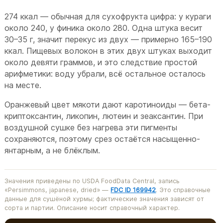
274 ккал — обычная для сухофрукта цифра: у кураги
около 240, у финика около 280. Одна штука весит
30–35 г, значит перекус из двух — примерно 165–190
ккал. Пищевых волокон в этих двух штуках выходит
около девяти граммов, и это следствие простой
арифметики: воду убрали, всё остальное осталось
на месте.
Оранжевый цвет мякоти дают каротиноиды — бета-
криптоксантин, ликопин, лютеин и зеаксантин. При
воздушной сушке без нагрева эти пигменты
сохраняются, поэтому срез остаётся насыщенно-
янтарным, а не блёклым.
Значения приведены по USDA FoodData Central, запись
«Persimmons, japanese, dried» —
FDC ID 169942
. Это справочные
данные для сушёной хурмы; фактические значения зависят от
сорта и партии. Описание носит справочный характер.