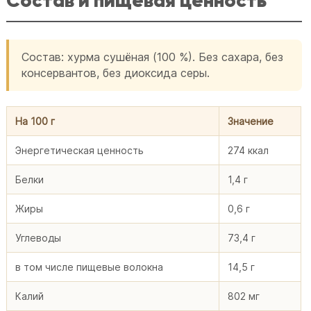
Состав и пищевая ценность
Состав: хурма сушёная (100 %). Без сахара, без
консервантов, без диоксида серы.
На 100 г
Значение
Энергетическая ценность
274 ккал
Белки
1,4 г
Жиры
0,6 г
Углеводы
73,4 г
в том числе пищевые волокна
14,5 г
Калий
802 мг