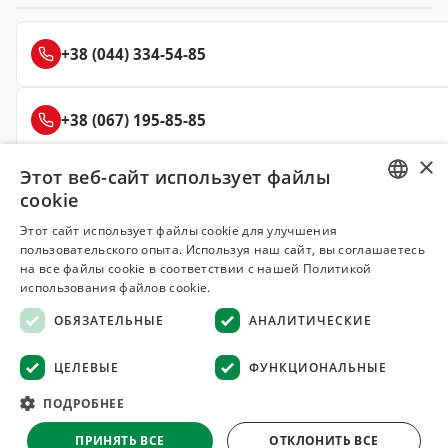
+38 (044) 334-54-85
+38 (067) 195-85-85
×
Этот веб-сайт использует файлы
+38 (050) 145-85-45
cookie
RUSSIAN
Этот сайт использует файлы cookie для улучшения
пользовательского опыта. Используя наш сайт, вы соглашаетесь
UKRAINIAN
на все файлы cookie в соответствии с нашей Политикой
Делюкс
использования файлов cookie.
СПЕЦИИ И ПРЯНОСТИ
ОБЯЗАТЕЛЬНЫЕ
АНАЛИТИЧЕСКИЕ
© 2008–2026 Магазин специй и пряностей Делюкс, Киев
ЦЕЛЕВЫЕ
ФУНКЦИОНАЛЬНЫЕ
Все материалы на сайте защищены авторским правом
ПОДРОБНЕЕ
Оферта
·
Возврат товара
·
Гарантия качества
·
ПРИНЯТЬ ВСЕ
ОТКЛОНИТЬ ВСЕ
Конфиденциальность
·
Отказ от ответственности