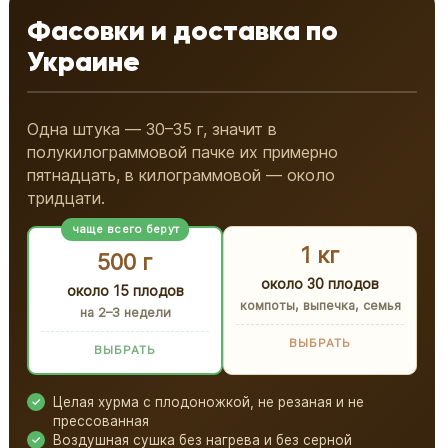
Фасовки и доставка по
Украине
Одна штука — 30–35 г, значит в
полукилограммовой пачке их примерно
пятнадцать, в килограммовой — около
тридцати.
чаще всего берут
1 кг
500 г
около 30 плодов
около 15 плодов
компоты, выпечка, семья
на 2–3 недели
ВЫБРАТЬ
ВЫБРАТЬ
Целая хурма с плодоножкой, не резаная и не
прессованная
Воздушная сушка без нагрева и без серной