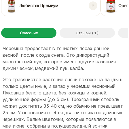
Любисток Премиум
Орег
Описание
Отзывы ( 1 )
Черемша прорастает в тенистых лесах ранней
весной, после схода снега. Это дикорастущий
многолетний лук, которое имеет другие названия:
дикий чеснок, медвежий лук, калба.
Это травянистое растение очень похоже на ландыш,
только цветы иные, и запах у черемши чесночный.
Луковица белого цвета, без кожицы и корней,
удлиненной формы (до 5 см). Трехгранный стебель
может достигать 35-40 см, но обычно не превышает
25 см. У основания стебля два листочка на длинных
черешках. Белые цветочки, которые появляются в
мае-июне, собраны в полушаровидный зонтик.