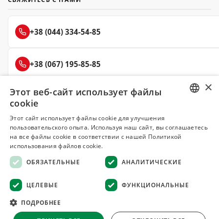
+38 (044) 334-54-85
+38 (067) 195-85-85
×
Этот веб-сайт использует файлы
+38 (050) 145-85-45
cookie
RUSSIAN
Этот сайт использует файлы cookie для улучшения
пользовательского опыта. Используя наш сайт, вы соглашаетесь
UKRAINIAN
на все файлы cookie в соответствии с нашей Политикой
Делюкс
использования файлов cookie.
СПЕЦИИ И ПРЯНОСТИ
ОБЯЗАТЕЛЬНЫЕ
АНАЛИТИЧЕСКИЕ
© 2008–2026 Магазин специй и пряностей Делюкс, Киев
ЦЕЛЕВЫЕ
ФУНКЦИОНАЛЬНЫЕ
Все материалы на сайте защищены авторским правом
ПОДРОБНЕЕ
Оферта
·
Возврат товара
·
Гарантия качества
·