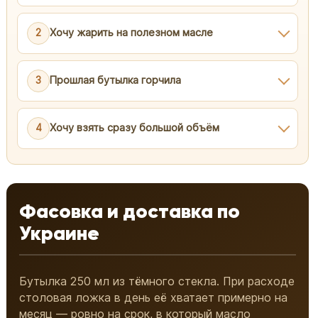
2
Хочу жарить на полезном масле
3
Прошлая бутылка горчила
4
Хочу взять сразу большой объём
Фасовка и доставка по
Украине
Бутылка 250 мл из тёмного стекла. При расходе
столовая ложка в день её хватает примерно на
месяц — ровно на срок, в который масло