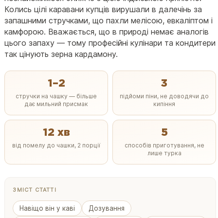
Колись цілі каравани купців вирушали в далечінь за
запашними стручками, що пахли мелісою, евкаліптом і
камфорою. Вважається, що в природі немає аналогів
цього запаху — тому професійні кулінари та кондитери
так цінують зерна кардамону.
1–2
3
стручки на чашку — більше
підйоми піни, не доводячи до
дає мильний присмак
кипіння
12 хв
5
від помелу до чашки, 2 порції
способів приготування, не
лише турка
ЗМІСТ СТАТТІ
Навіщо він у каві
Дозування