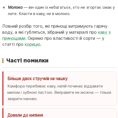
Молоко
— він один із небагатьох, хто не згортає смак у
лате. Класти в каву, не в молоко.
Повний розбір того, які прянощі витримують гарячу
воду, а які губляться, зібраний у матеріалі про
каву з
прянощами
. Окремо про властивості й сорти — у
статті про
корицю
.
Часті помилки
Більше двох стручків на чашку
Камфора перебиває каву, напій починає віддавати
милом і зубною пастою. Виправити не можна — тільки
зварити наново.
Довели до кипіння