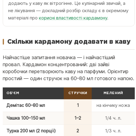
додають у каву як вітрогінне. Це кулінарний звичай, а
не лікування — докладний розбір складу є в окремому
матеріалі про
корисні властивості кардамону
.
Скільки кардамону додавати в каву
Найчастіше запитання новачка — і найчастіший
провал. Кардамон концентрований: дві зайві
коробочки перетворюють каву на парфуми. Орієнтир
простий — один стручок на 60–80 мл готового напою.
ОБ'ЄМ
СТРУЧКИ
МЕЛЕНИЙ
Демітас 60–80 мл
1
на кінчику ножа
Чашка 100–150 мл
1–2
1/4 ч. л.
Турка 200 мл (2 порції)
2
1/3 ч. л.