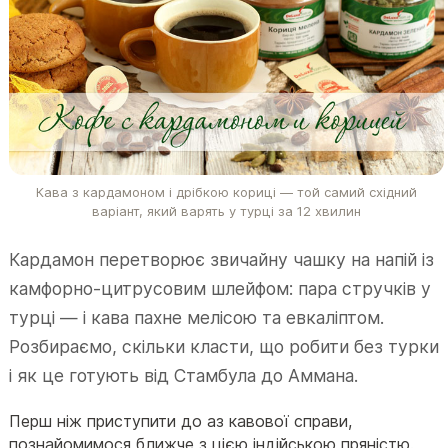
Кава з кардамоном і дрібкою кориці — той самий східний
варіант, який варять у турці за 12 хвилин
Кардамон перетворює звичайну чашку на напій із
камфорно-цитрусовим шлейфом: пара стручків у
турці — і кава пахне мелісою та евкаліптом.
Розбираємо, скільки класти, що робити без турки
і як це готують від Стамбула до Аммана.
Перш ніж приступити до аз кавової справи,
познайомимося ближче з цією індійською пряністю.