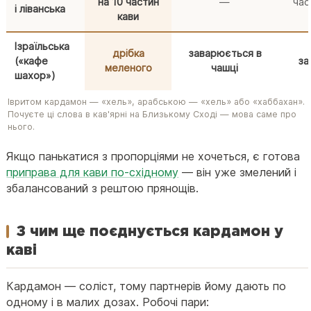
на 10 частин
—
час
і ліванська
кави
Ізраїльська
дрібка
заварюється в
(«кафе
за
меленого
чашці
шахор»)
Івритом кардамон — «хель», арабською — «хель» або «хаббахан».
Почуєте ці слова в кав'ярні на Близькому Сході — мова саме про
нього.
Якщо панькатися з пропорціями не хочеться, є готова
приправа для кави по-східному
— він уже змелений і
збалансований з рештою прянощів.
З чим ще поєднується кардамон у
каві
Кардамон — соліст, тому партнерів йому дають по
одному і в малих дозах. Робочі пари: