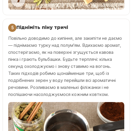
5
Підніміть піну тричі
Повільно доводимо до кипіння, але закипіти не даємо
— піднімаємо турку над полум'ям. Вдихаємо аромат,
спостерігаємо, як на поверхні згущується кавова
пінка і грають бульбашки. Будьте терплячі: кілька
секунд охолоджуємо і знову ставимо на вогонь.
Таких підходів робимо щонайменше три, щоб із
подрібнених зерен у воду перейшли всі ароматичні
речовини. Розливаємо в маленькі філіжанки і не
поспішаючи насолоджуємося кожним ковтком.