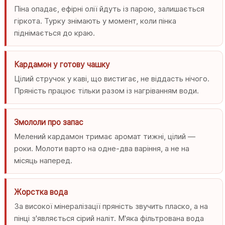
Піна опадає, ефірні олії йдуть із парою, залишається
гіркота. Турку знімають у момент, коли пінка
піднімається до краю.
Кардамон у готову чашку
Цілий стручок у каві, що вистигає, не віддасть нічого.
Пряність працює тільки разом із нагріванням води.
Змололи про запас
Мелений кардамон тримає аромат тижні, цілий —
роки. Молоти варто на одне-два варіння, а не на
місяць наперед.
Жорстка вода
За високої мінералізації пряність звучить пласко, а на
пінці з'являється сірий наліт. М'яка фільтрована вода