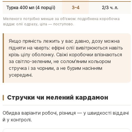
Турка 400 мл (4 порції)
3–4
2/3 ч. л.
Меленого потрібно менше за об'ємом: подрібнена коробочка
віддає олії одразу, ціла — поступово.
Якщо пряність лежить у вас давно, дозу можна
підняти на чверть: ефірні олії вивітрюються навіть
крізь цілу оболонку. Свіжі коробочки впізнаються
за світло-зеленим, не солом'яним кольором
стручка і за чорним, а не бурим насінням
усередині.
Стручки чи мелений кардамон
Обидва варіанти робочі, різниця — у швидкості віддачі
й у контролі.