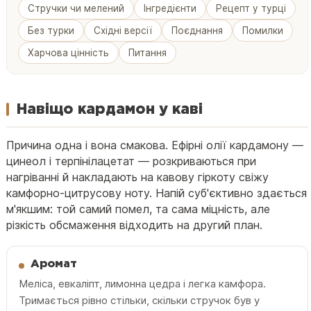
Стручки чи мелений
Інгредієнти
Рецепт у турці
Без турки
Східні версії
Поєднання
Помилки
Харчова цінність
Питання
Навіщо кардамон у каві
Причина одна і вона смакова. Ефірні олії кардамону —
цинеол і терпінілацетат — розкриваються при
нагріванні й накладають на кавову гіркоту свіжу
камфорно-цитрусову ноту. Напій суб'єктивно здається
м'якшим: той самий помел, та сама міцність, але
різкість обсмаження відходить на другий план.
Аромат
Меліса, евкаліпт, лимонна цедра і легка камфора.
Тримається рівно стільки, скільки стручок був у