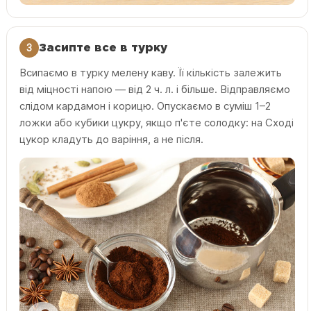
3
Засипте все в турку
Всипаємо в турку мелену каву. Її кількість залежить
від міцності напою — від 2 ч. л. і більше. Відправляємо
слідом кардамон і корицю. Опускаємо в суміш 1–2
ложки або кубики цукру, якщо п'єте солодку: на Сході
цукор кладуть до варіння, а не після.