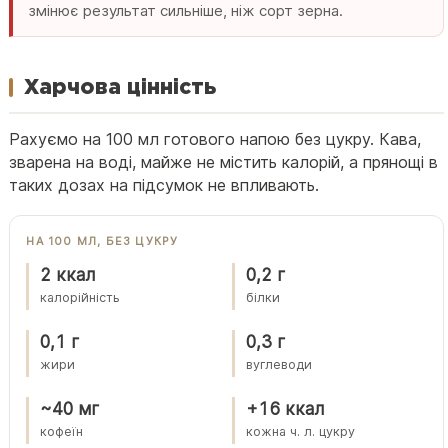
змінює результат сильніше, ніж сорт зерна.
Харчова цінність
Рахуємо на 100 мл готового напою без цукру. Кава,
зварена на воді, майже не містить калорій, а прянощі в
таких дозах на підсумок не впливають.
НА 100 МЛ, БЕЗ ЦУКРУ
2 ккал
0,2 г
калорійність
білки
0,1 г
0,3 г
жири
вуглеводи
~40 мг
+16 ккал
кофеїн
кожна ч. л. цукру