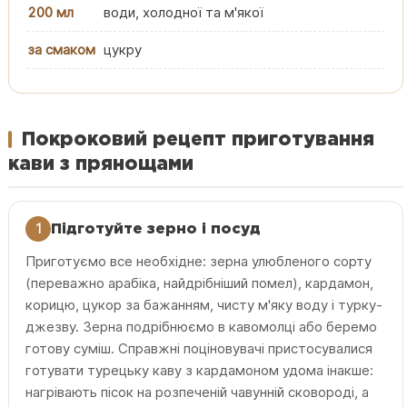
200 мл
води, холодної та м'якої
за смаком
цукру
Покроковий рецепт приготування
кави з прянощами
1
Підготуйте зерно і посуд
Приготуємо все необхідне: зерна улюбленого сорту
(переважно арабіка, найдрібніший помел), кардамон,
корицю, цукор за бажанням, чисту м'яку воду і турку-
джезву. Зерна подрібнюємо в кавомолці або беремо
готову суміш. Справжні поціновувачі пристосувалися
готувати турецьку каву з кардамоном удома інакше:
нагрівають пісок на розпеченій чавунній сковороді, а