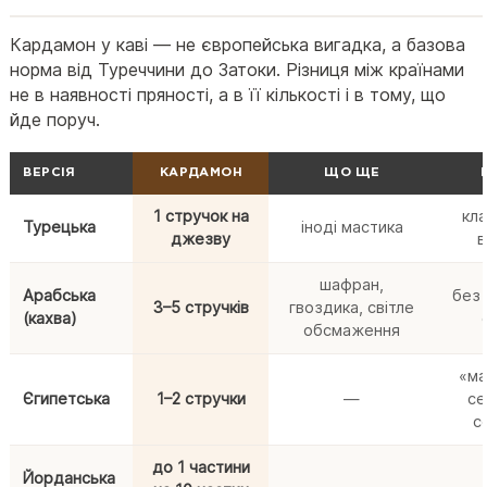
Кардамон у каві — не європейська вигадка, а базова
норма від Туреччини до Затоки. Різниця між країнами
не в наявності пряності, а в її кількості і в тому, що
йде поруч.
ВЕРСІЯ
КАРДАМОН
ЩО ЩЕ
1 стручок на
кл
Турецька
іноді мастика
джезву
в
шафран,
Арабська
без 
3–5 стручків
гвоздика, світле
(кахва)
обсмаження
«ма
Єгипетська
1–2 стручки
—
се
с
до 1 частини
Йорданська