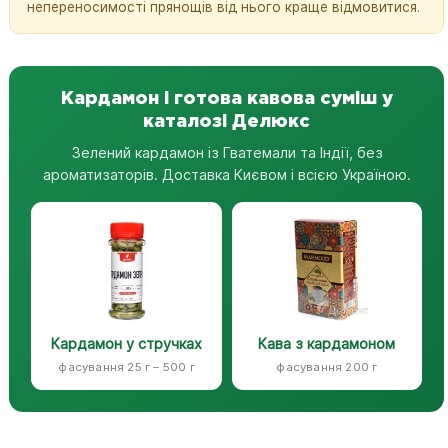
непереносимості прянощів від нього краще відмовитися.
Кардамон і готова кавова суміш у
каталозі Делюкс
Зелений кардамон із Гватемали та Індії, без
ароматизаторів. Доставка Києвом і всією Україною.
Кардамон у стручках
Кава з кардамоном
фасування 25 г – 500 г
фасування 200 г