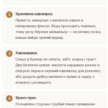
Краплинна кавоварка
Пряність змішуємо з меленою кавою в
паперовому фільтрі. Вода проходить повільно,
тому дозу беремо мінімальну — на кінчику ножа,
інакше вийде пряний відвар.
Кавомашина
Спеції в бункер не сипати, заб'є жорна і тракт.
Два безпечні шляхи: змолоти кардамон разом із
порцією зерна в окремій кавомолці для ріжкової,
або додати дрібку меленого прямо в чашку з
еспресо і розмішати.
Френч-прес
Розчавлені стручки і грубий помел заливаємо