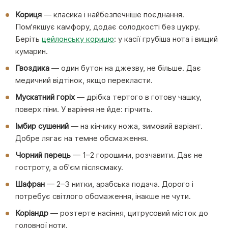
Кориця
— класика і найбезпечніше поєднання.
Пом'якшує камфору, додає солодкості без цукру.
Беріть
цейлонську корицю
: у касії грубіша нота і вищий
кумарин.
Гвоздика
— один бутон на джезву, не більше. Дає
медичний відтінок, якщо перекласти.
Мускатний горіх
— дрібка тертого в готову чашку,
поверх піни. У варіння не йде: гірчить.
Імбир сушений
— на кінчику ножа, зимовий варіант.
Добре лягає на темне обсмаження.
Чорний перець
— 1–2 горошини, розчавити. Дає не
гостроту, а об'єм післясмаку.
Шафран
— 2–3 нитки, арабська подача. Дорого і
потребує світлого обсмаження, інакше не чути.
Коріандр
— розтерте насіння, цитрусовий місток до
головної ноти.