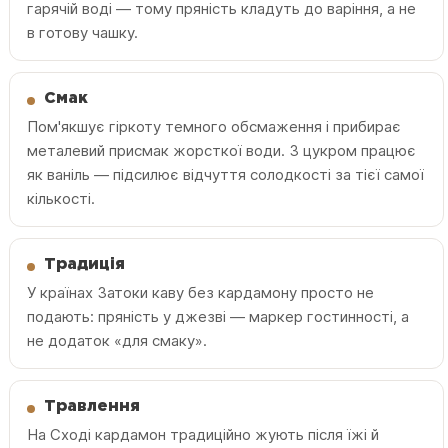
гарячій воді — тому пряність кладуть до варіння, а не
в готову чашку.
Смак
Пом'якшує гіркоту темного обсмаження і прибирає
металевий присмак жорсткої води. З цукром працює
як ваніль — підсилює відчуття солодкості за тієї самої
кількості.
Традиція
У країнах Затоки каву без кардамону просто не
подають: пряність у джезві — маркер гостинності, а
не додаток «для смаку».
Травлення
На Сході кардамон традиційно жують після їжі й