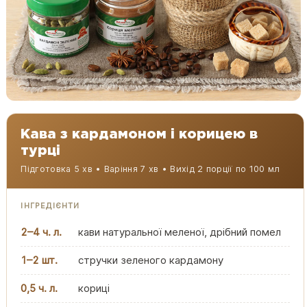
Кава з кардамоном і корицею в
турці
Підготовка 5 хв • Варіння 7 хв • Вихід 2 порції по 100 мл
ІНГРЕДІЄНТИ
2–4 ч. л.
кави натуральної меленої, дрібний помел
1–2 шт.
стручки зеленого кардамону
0,5 ч. л.
кориці