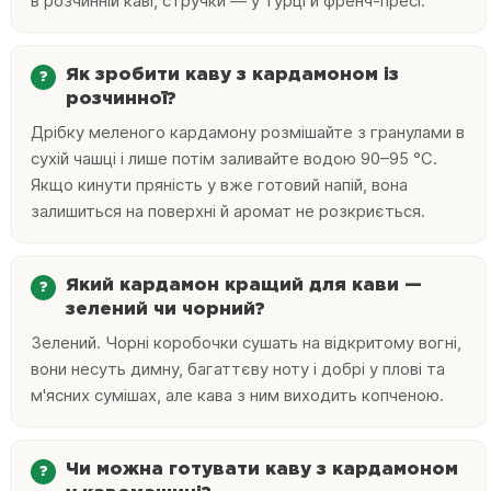
в розчинній каві, стручки — у турці й френч-пресі.
Як зробити каву з кардамоном із
розчинної?
Дрібку меленого кардамону розмішайте з гранулами в
сухій чашці і лише потім заливайте водою 90–95 °C.
Якщо кинути пряність у вже готовий напій, вона
залишиться на поверхні й аромат не розкриється.
Який кардамон кращий для кави —
зелений чи чорний?
Зелений. Чорні коробочки сушать на відкритому вогні,
вони несуть димну, багаттєву ноту і добрі у плові та
м'ясних сумішах, але кава з ним виходить копченою.
Чи можна готувати каву з кардамоном