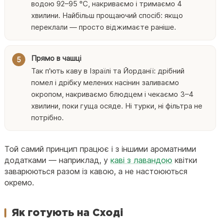
водою 92–95 °C, накриваємо і тримаємо 4
хвилини. Найбільш прощаючий спосіб: якщо
переклали — просто віджимаєте раніше.
Прямо в чашці
Так п'ють каву в Ізраїлі та Йорданії: дрібний
помел і дрібку мелених насінин заливаємо
окропом, накриваємо блюдцем і чекаємо 3–4
хвилини, поки гуща осяде. Ні турки, ні фільтра не
потрібно.
Той самий принцип працює і з іншими ароматними
додатками — наприклад, у
каві з лавандою
квітки
заварюються разом із кавою, а не настоюються
окремо.
Як готують на Сході