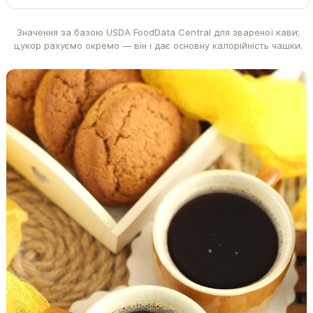
Значення за базою USDA FoodData Central для звареної кави;
цукор рахуємо окремо — він і дає основну калорійність чашки.