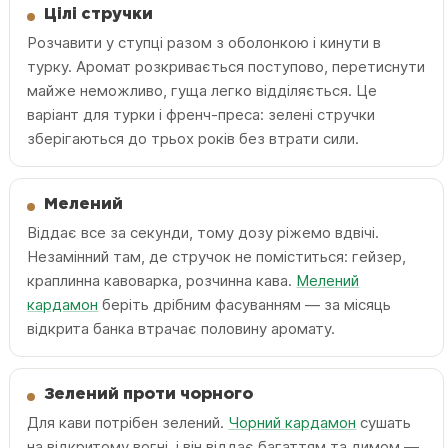
Цілі стручки
Розчавити у ступці разом з оболонкою і кинути в
турку. Аромат розкривається поступово, перетиснути
майже неможливо, гуща легко відділяється. Це
варіант для турки і френч-преса: зелені стручки
зберігаються до трьох років без втрати сили.
Мелений
Віддає все за секунди, тому дозу ріжемо вдвічі.
Незамінний там, де стручок не поміститься: гейзер,
краплинна кавоварка, розчинна кава.
Мелений
кардамон
беріть дрібним фасуванням — за місяць
відкрита банка втрачає половину аромату.
Зелений проти чорного
Для кави потрібен зелений.
Чорний кардамон
сушать
на відкритому вогні, і він віддає багаттям та димом —