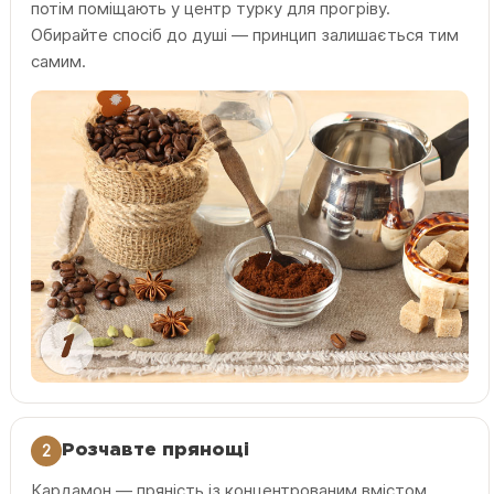
потім поміщають у центр турку для прогріву.
Обирайте спосіб до душі — принцип залишається тим
самим.
2
Розчавте прянощі
Кардамон — пряність із концентрованим вмістом