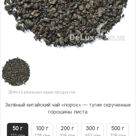
Фото реальных наших продуктов
Зелёный китайский чай «порох» — тугие скрученные
горошины листа
50 г
100 г
200 г
300 г
500 г
111 грн
176 грн
318 грн
452 грн
718 грн