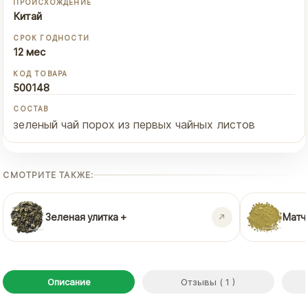
ПРОИСХОЖДЕНИЕ
Китай
СРОК ГОДНОСТИ
12 мес
КОД ТОВАРА
500148
СОСТАВ
зеленый чай порох из первых чайных листов
СМОТРИТЕ ТАКЖЕ:
Зеленая улитка +
Матч
Описание
Отзывы ( 1 )