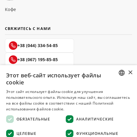
Кофе
СВЯЖИТЕСЬ С НАМИ
+38 (044) 334-54-85
+38 (067) 195-85-85
×
+38 (050) 145-85-45
Этот веб-сайт использует файлы
cookie
RUSSIAN
Этот сайт использует файлы cookie для улучшения
пользовательского опыта. Используя наш сайт, вы соглашаетесь
UKRAINIAN
на все файлы cookie в соответствии с нашей Политикой
Делюкс
использования файлов cookie.
СПЕЦИИ И ПРЯНОСТИ
ОБЯЗАТЕЛЬНЫЕ
АНАЛИТИЧЕСКИЕ
© 2008–2026 Магазин специй и пряностей Делюкс, Киев
ЦЕЛЕВЫЕ
ФУНКЦИОНАЛЬНЫЕ
Все материалы на сайте защищены авторским правом