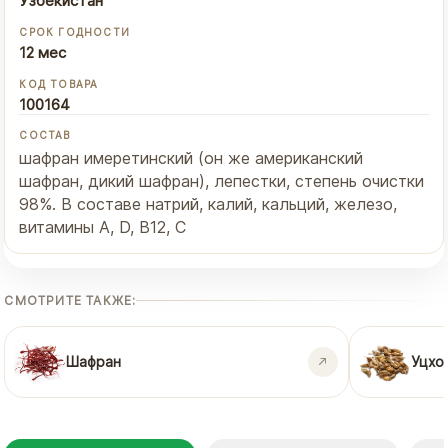
Узбекистан
СРОК ГОДНОСТИ
12 мес
КОД ТОВАРА
100164
СОСТАВ
шафран имеретинский (он же американский
шафран, дикий шафран), лепестки, степень очистки
98%. В составе натрий, калий, кальций, железо,
витамины А, D, B12, C
СМОТРИТЕ ТАКЖЕ:
Шафран
Уцхо