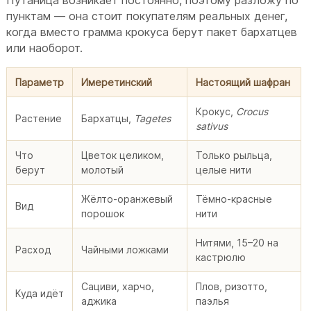
пунктам — она стоит покупателям реальных денег,
когда вместо грамма крокуса берут пакет бархатцев
или наоборот.
Параметр
Имеретинский
Настоящий шафран
Крокус,
Crocus
Растение
Бархатцы,
Tagetes
sativus
Что
Цветок целиком,
Только рыльца,
берут
молотый
целые нити
Жёлто-оранжевый
Тёмно-красные
Вид
порошок
нити
Нитями, 15–20 на
Расход
Чайными ложками
кастрюлю
Сациви, харчо,
Плов, ризотто,
Куда идёт
аджика
паэлья