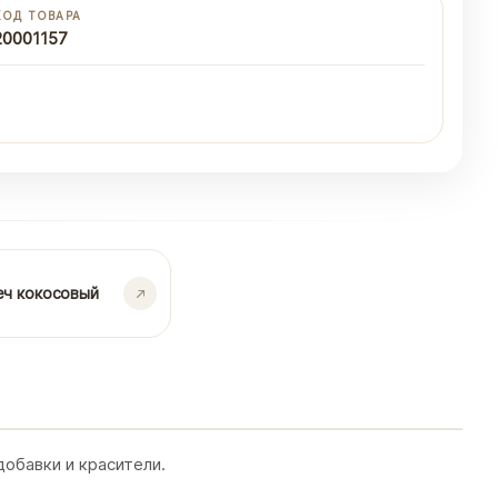
КОД ТОВАРА
20001157
еч кокосовый
обавки и красители.