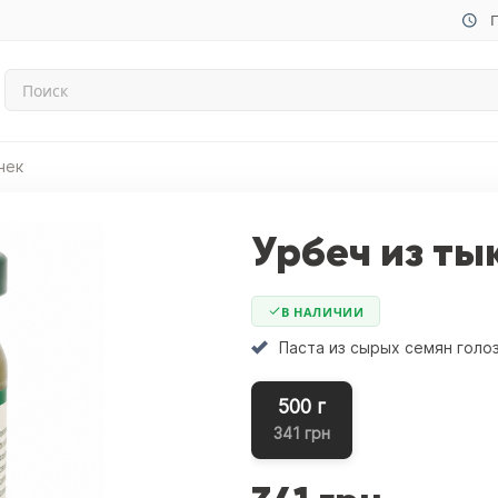
П
чек
Урбеч из ты
В НАЛИЧИИ
Паста из сырых семян голо
500 г
341 грн