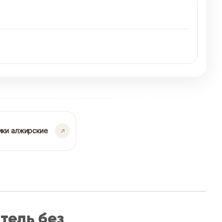
ики алжирские
тель без