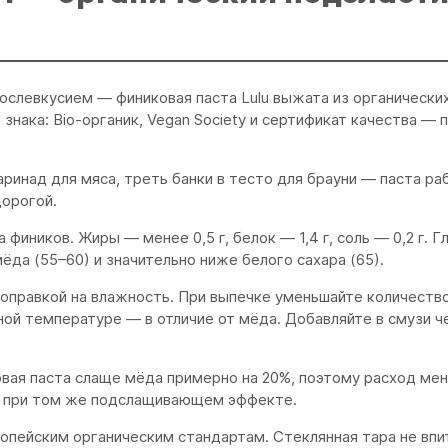
ослевкусием — финиковая паста Lulu выжата из органически
знака: Bio-органик, Vegan Society и сертификат качества —
аринад для мяса, треть банки в тесто для брауни — паста ра
орогой.
 фиников. Жиры — менее 0,5 г, белок — 1,4 г, соль — 0,2 г. 
ёда (55–60) и значительно ниже белого сахара (65).
 поправкой на влажность. При выпечке уменьшайте количеств
ной температуре — в отличие от мёда. Добавляйте в смузи ч
овая паста слаще мёда примерно на 20%, поэтому расход ме
ара при том же подслащивающем эффекте.
ропейским органическим стандартам. Стеклянная тара не впи