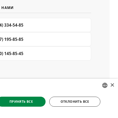
С НАМИ
4) 334-54-85
7) 195-85-85
0) 145-85-45
×
© 2008–2026 Магазин специй и пряностей Делюкс, Киев
RUSSIAN
Все материалы на сайте защищены авторским правом
ПРИНЯТЬ ВСЕ
ОТКЛОНИТЬ ВСЕ
UKRAINIAN
етственности