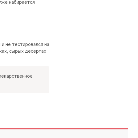
хуже набирается
и не тестировался на
ках, сырых десертах
 лекарственное