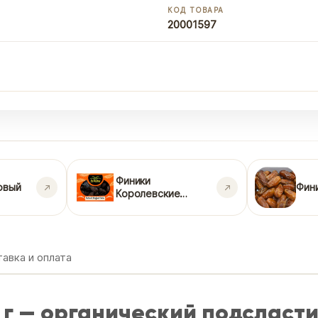
КОД ТОВАРА
20001597
Финики
овый
Фин
Королевские
Меджул
авка и оплата
 г — органический подсласти