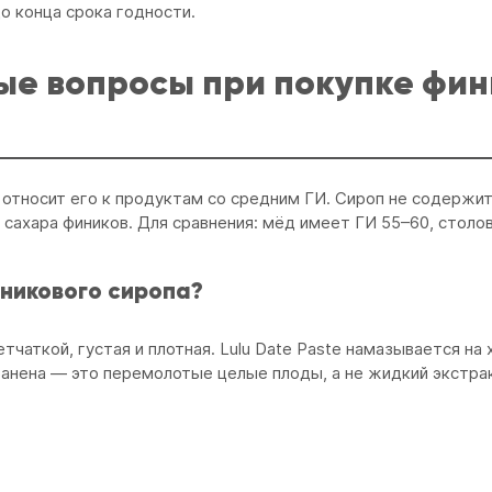
о конца срока годности.
ые вопросы при покупке фи
 относит его к продуктам со средним ГИ. Сироп не содержи
ахара фиников. Для сравнения: мёд имеет ГИ 55–60, столов
иникового сиропа?
аткой, густая и плотная. Lulu Date Paste намазывается на х
ранена — это перемолотые целые плоды, а не жидкий экстра