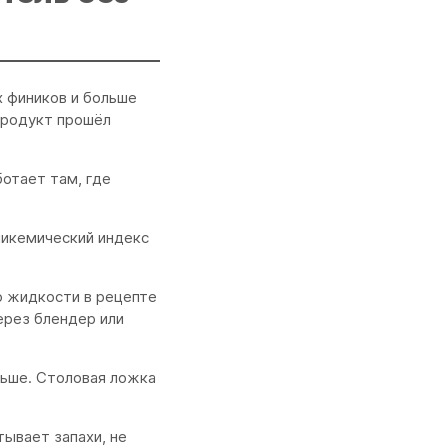
х фиников и больше
 продукт прошёл
ботает там, где
Гликемический индекс
о жидкости в рецепте
ерез блендер или
ньше. Столовая ложка
тывает запахи, не