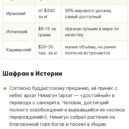
от $460
90% мирового урожая,
Иранский
за кг
самый доступный
$6–15 за
признан лучшим в мире по
Испанский
грамм
качеству
$20–30
малые объёмы, на рынке
Кашмирский
тыс. за кг
почти не встречается
Шафран в Истории
Согласно буддистскому преданию, её принёс с
небес архат Нимагун (архат — «достойный» в
переводе с санскрита. Человек, достигший
полного освобождения и вырвавшийся из «колеса
перерождений»). Нимагун собрал растение на
благовонной горе богов и посеял в Индии.