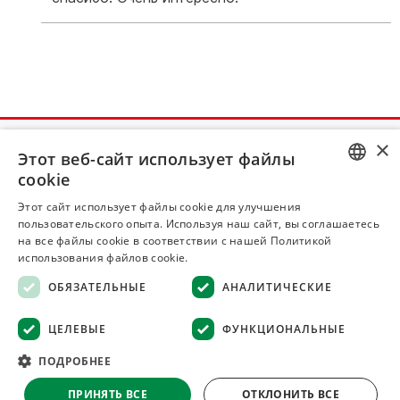
×
ИНФОРМАЦИЯ
Этот веб-сайт использует файлы
cookie
О нас
RUSSIAN
Этот сайт использует файлы cookie для улучшения
пользовательского опыта. Используя наш сайт, вы соглашаетесь
Доставка и оплата
UKRAINIAN
на все файлы cookie в соответствии с нашей Политикой
Каталог
использования файлов cookie.
ОБЯЗАТЕЛЬНЫЕ
АНАЛИТИЧЕСКИЕ
Контакты
Блог
ЦЕЛЕВЫЕ
ФУНКЦИОНАЛЬНЫЕ
Акции
ПОДРОБНЕЕ
Поставщикам
ПРИНЯТЬ ВСЕ
ОТКЛОНИТЬ ВСЕ