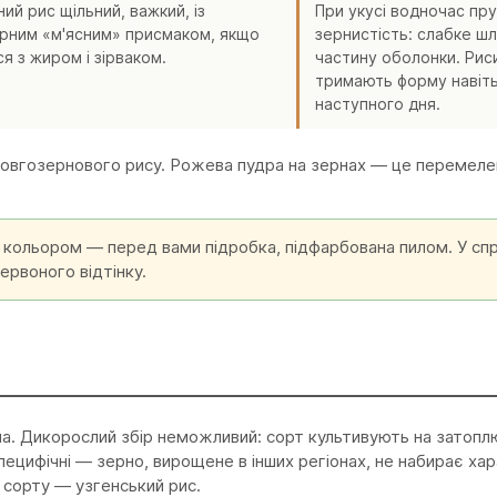
ий рис щільний, важкий, із
При укусі водночас пру
рним «м'ясним» присмаком, якщо
зернистість: слабке шл
я з жиром і зірваком.
частину оболонки. Рис
тримають форму навіть 
наступного дня.
 довгозернового рису. Рожева пудра на зернах — це перемеле
 кольором — перед вами підробка, підфарбована пилом. У сп
ервоного відтінку.
а. Дикорослий збір неможливий: сорт культивують на затопл
пецифічні — зерно, вирощене в інших регіонах, не набирає хар
 сорту — узгенський рис.