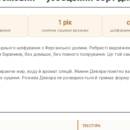
1 рік
аріння
сонячне сушіння врожаю
шліфуванн
днього шліфування з Ферганської долини. Ребристі видовжені
арвників, без домішок, без повного полірування. Це той сам
, вбираючи жир, воду й аромат спецій. Жменя Девзіри помітно 
о сушіння. Рожева Девзіра не розварюється й тримає форму з
ТЕКСТУРА