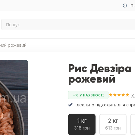
Пн
ьний рожевий
Рис Девзіра
рожевий
2
Є У НАЯВНОСТІ
Ідеально підходить для сп
1 кг
2 кг
318 грн
613 грн