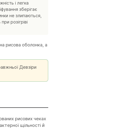
жність і легка
іфування зберігає
инки не злипаються,
при розігріві
на рисова оболонка, а
равжньої Девзіри
юваних рисових чеках
актерної щільності й