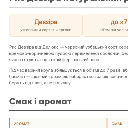
Девзіра
до ×7
узгенський сорт із Фергани
об'єм під час в
Рис Девзіра від Делюкс — червоний узбецький сорт сере
кремово-коричневою пудрою перемеленої оболонки: без б
якого готують справжній ферганський плов.
Під час варіння крупа збільшується в об'ємі до 7 разів
басматі — щільний крохмаль набирається за рік сонячног
беруть під плов, а не під кашу.
Смак і аромат
АРОМАТ
СМАК