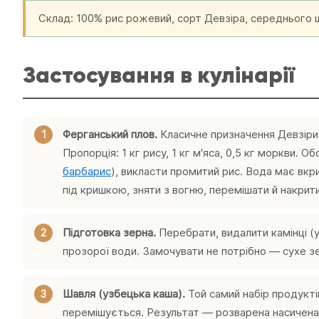
Склад: 100% рис рожевий, сорт Девзіра, середнього ш
Застосування в кулінарії
Ферганський плов.
Класичне призначення Девзіри. 
Пропорція: 1 кг рису, 1 кг м'яса, 0,5 кг моркви. 
барбарис
), викласти промитий рис. Вода має вкри
під кришкою, зняти з вогню, перемішати й накрити
Підготовка зерна.
Перебрати, видалити камінці (
прозорої води. Замочувати не потрібно — сухе з
Шавля (узбецька каша).
Той самий набір продуктів
перемішується. Результат — розварена насичена ка