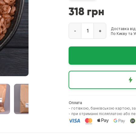
318 грн
Доставка від
-
+
По Києву та Ук
Оплата
- готівкою, банківською картою, з
- при отриманні післяплатою або 