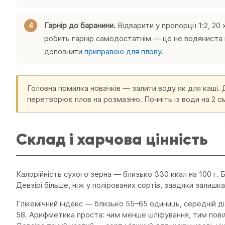
Гарнір до баранини.
Відварити у пропорції 1:2, 20
робить гарнір самодостатнім — це не водяниста п
доповнити
приправою для плову
.
Головна помилка новачків — залити воду як для каші. 
перетворює плов на розмазню. Почніть із води на 2 с
Склад і харчова цінність
Калорійність сухого зерна — близько 330 ккал на 100 г. Б
Девзірі більше, ніж у полірованих сортів, завдяки залишка
Глікемічний індекс — близько 55–65 одиниць, середній д
58. Арифметика проста: чим менше шліфування, тим пові