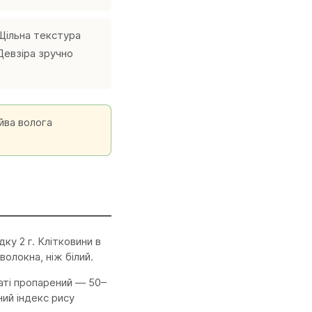
 Щільна текстура
Девзіра зручно
йва волога
ку 2 г. Клітковини в
волокна, ніж білий.
маті пропарений — 50–
ий індекс рису