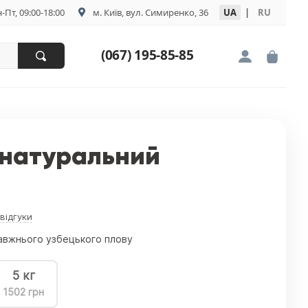
-Пт, 09:00-18:00
м. Київ, вул. Симиренко, 36
UA
|
RU
(067) 195-85-85
 натуральний
 відгуки
равжнього узбецького плову
5 кг
1502 грн