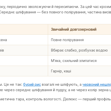
оку, періодично зволожуючи й пересипаючи. За цей час крох
 Середнє шліфування — без повного полірування, частина висі
Звичайний довгозерновий
жена
Повне полірування
зів
Вбирає слабко, розбухає водою
М'яка, схильний злипатися
Гарнір, каші
м. Це не так:
бурий рис
взагалі не шліфують, а
червоний нешлі
 через середнє шліфування й пудру, а не через колір зерна 
рметична тара, контроль вологості. Делюкс — перший профільн