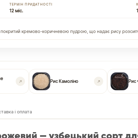
ТЕРМІН ПРИДАТНОСТІ
12 міс.
, покритий кремово-коричневою пудрою, що надає рису розсипча
не
Рис Камоліно
Рис 
тавка і оплата
рожевий — узбецький сорт дл