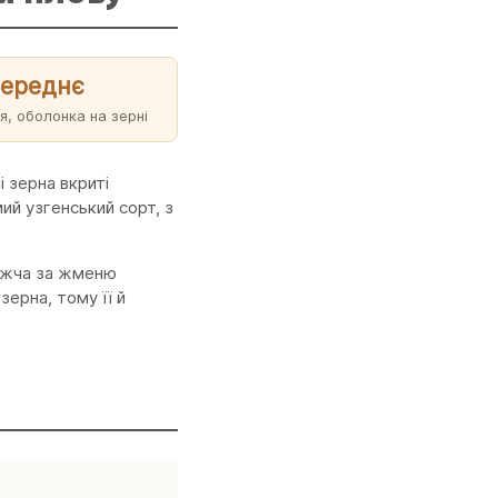
середнє
я, оболонка на зерні
 зерна вкриті
ий узгенський сорт, з
важча за жменю
ерна, тому її й