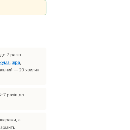
до 7 разів.
кума
,
зіра
,
мальний — 20 хвилин
–7 разів до
 шарами, а
аріанті.