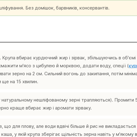
ліфування. Без домішок, барвників, консервантів.
Крупа вбирає курдючний жир і зірвак, збільшуючись в об'ємі 
Обсмажити м'ясо з цибулею й морквою, додати воду, спеції (
кур
вати зерно на 2 см. Сильний вогонь до закипання, потім міні
 ще на 15 хвилин.
у натуральному нешліфованому зерні трапляються). Промити 5
ерно краще вбирає жир і аромати зірваку.
, що для плову, але води вдвічі більше й рис не викладається
ша, у якій крупа зберігає щільність зерна навіть у м'якому в