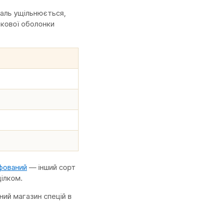
маль ущільнюється,
вкової оболонки
фований
— інший сорт
цілком.
ий магазин спецій в