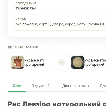
ПОХОДЖЕННЯ
Узбекистан
СКЛАД
рис рожевий, сорт - Девзіра, середнього шліфування
ДИВІТЬСЯ ТАКОЖ:
Рис Басматі
Рис Басматі 
пропарений
пропарений
Опис
Відгуки ( 2 )
Дивіться також
Дос
Рис Девзіра натуральний 