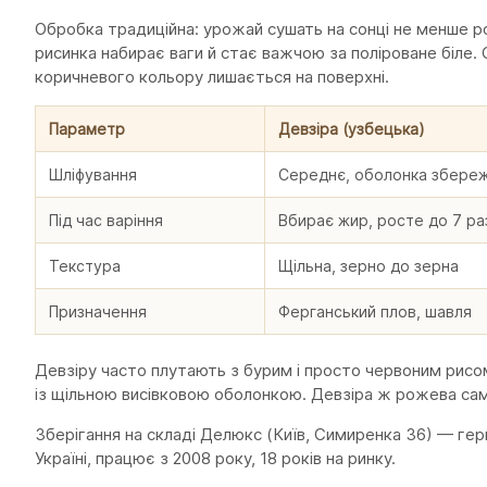
Обробка традиційна: урожай сушать на сонці не менше р
рисинка набирає ваги й стає важчою за поліроване біле.
коричневого кольору лишається на поверхні.
Параметр
Девзіра (узбецька)
Шліфування
Середнє, оболонка збере
Під час варіння
Вбирає жир, росте до 7 ра
Текстура
Щільна, зерно до зерна
Призначення
Ферганський плов, шавля
Девзіру часто плутають з бурим і просто червоним рисо
із щільною висівковою оболонкою. Девзіра ж рожева саме
Зберігання на складі Делюкс (Київ, Симиренка 36) — ге
Україні, працює з 2008 року, 18 років на ринку.