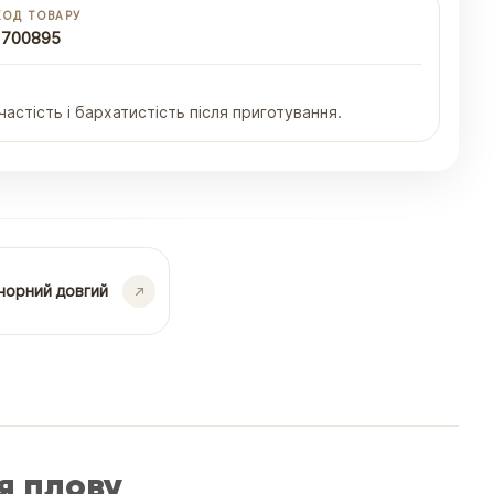
КОД ТОВАРУ
1700895
стість і бархатистість після приготування.
чорний довгий
я плову