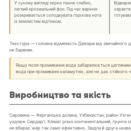
У сухому вигляді зерно пахне слабко,
Відварен
легкий крохмальний фон. Під час варіння
характе
розкривається солодкувата горіхова нота
готувавс
із землистим відтінком.
Текстура — головна відмінність Девзіри від звичайного
не барвник.
Якщо після промивання вода забарвлюється цегляним
вода при промиванні каламутніє, але не дає стійкого ч
Виробництво та якість
Сировина — Ферганська долина, Узбекистан, район Узген
уздовж Сирдар'ї. Клімат різко континентальний, ґрунти с
не вбирає жир так само ефективно. Звідси й друга назва