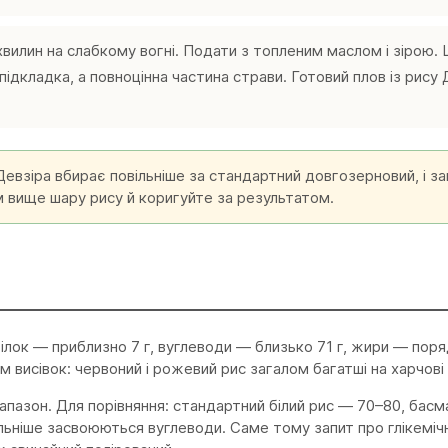
 хвилин на слабкому вогні. Подати з топленим маслом і зірою.
ідкладка, а повноцінна частина страви. Готовий плов із рису 
Девзіра вбирає повільніше за стандартний довгозерновий, і за
м вище шару рису й коригуйте за результатом.
ілок — приблизно 7 г, вуглеводи — близько 71 г, жири — поряд
м висівок: червоний і рожевий рис загалом багатші на харчові 
іапазон. Для порівняння: стандартний білий рис — 70–80, бас
льніше засвоюються вуглеводи. Саме тому запит про глікемічн