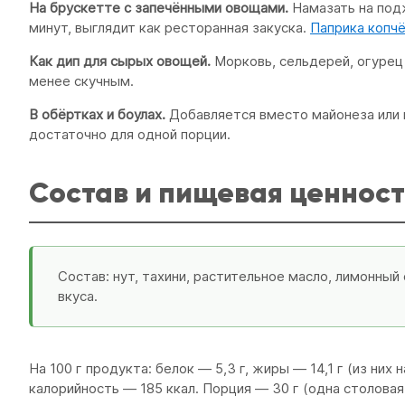
На брускетте с запечёнными овощами.
Намазать на подж
минут, выглядит как ресторанная закуска.
Паприка копч
Как дип для сырых овощей.
Морковь, сельдерей, огурец
менее скучным.
В обёртках и боулах.
Добавляется вместо майонеза или 
достаточно для одной порции.
Состав и пищевая ценност
Состав: нут, тахини, растительное масло, лимонный 
вкуса.
На 100 г продукта: белок — 5,3 г, жиры — 14,1 г (из них 
калорийность — 185 ккал. Порция — 30 г (одна столовая 