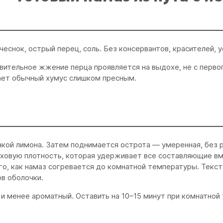
 чеснок, острый перец, соль. Без консервантов, красителей, у
вительное жжение перца проявляется на выдохе, не с первого
тает обычный хумус слишком пресным.
нкой лимона. Затем поднимается острота — умеренная, без р
еховую плотность, которая удерживает все составляющие в
го, как намаз согревается до комнатной температуры. Текст
ов оболочки.
и менее ароматный. Оставить на 10–15 минут при комнатной