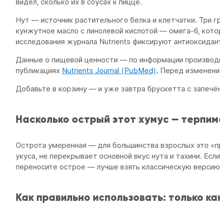
видел, сколько их в соусах к пицце.
Нут — источник растительного белка и клетчатки. Три 
кунжутное масло с линолевой кислотой — омега-6, кото
исследования журнала Nutrients фиксируют антиоксидан
Данные о пищевой ценности — по информации производи
публикациях
Nutrients Journal (PubMed)
. Перед изменени
Добавьте в корзину — и уже завтра брускетта с запечё
Насколько острый этот хумус — терпим
Острота умеренная — для большинства взрослых это «п
укуса, не перекрывает основной вкус нута и тахини. Есл
переносите острое — лучше взять классическую версию
Как правильно использовать: только ка