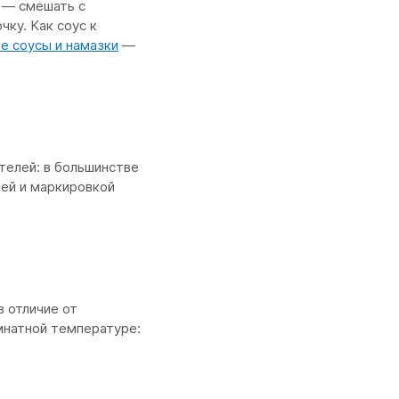
ы — смешать с
ку. Как соус к
е соусы и намазки
—
телей: в большинстве
ией и маркировкой
в отличие от
мнатной температуре: