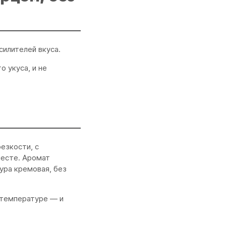
силителей вкуса.
 укуса, и не
езкости, с
месте. Аромат
ура кремовая, без
 температуре — и