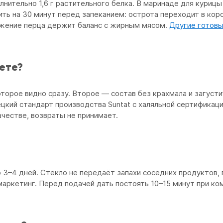
лнительно 1,6 г растительного белка. В маринаде для куриц
ь на 30 минут перед запеканием: острота переходит в короч
жжение перца держит баланс с жирным мясом.
Другие готовы
ете?
торое видно сразу. Второе — состав без крахмала и загусти
ецкий стандарт производства Suntat с халяльной сертификац
ачестве, возвраты не принимает.
 3–4 дней. Стекло не передаёт запахи соседних продуктов, 
аркетинг. Перед подачей дать постоять 10–15 минут при ко