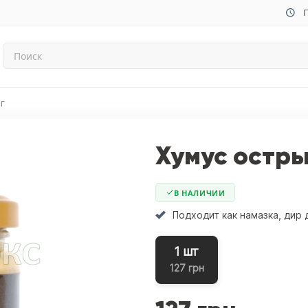
П
г
Хумус острый
В НАЛИЧИИ
Подходит как намазка, диp
1 шт
127 грн