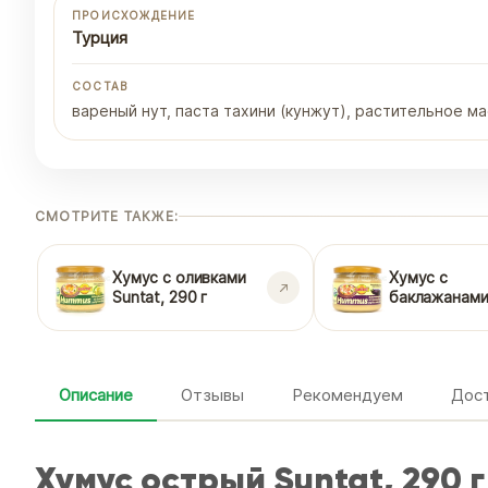
ПРОИСХОЖДЕНИЕ
Турция
СОСТАВ
вареный нут, паста тахини (кунжут), растительное ма
СМОТРИТЕ ТАКЖЕ:
Хумус с оливками
Хумус с
Suntat, 290 г
баклажанам
Suntat, 290 г
Описание
Отзывы
Рекомендуем
Дост
Хумус острый Suntat, 290 г