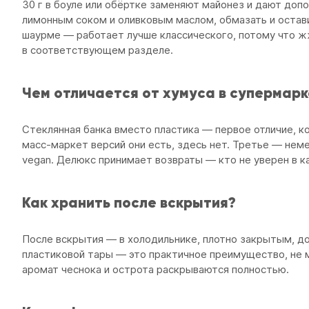
30 г в боуле или обёртке заменяют майонез и дают допо
лимонным соком и оливковым маслом, обмазать и оставит
шаурме — работает лучше классического, потому что 
в соответствующем разделе.
Чем отличается от хумуса в супермарк
Стеклянная банка вместо пластика — первое отличие, ко
масс-маркет версий они есть, здесь нет. Третье — нем
vegan. Делюкс принимает возвраты — кто не уверен в к
Как хранить после вскрытия?
После вскрытия — в холодильнике, плотно закрытым, до
пластиковой тары — это практичное преимущество, не м
аромат чеснока и острота раскрываются полностью.