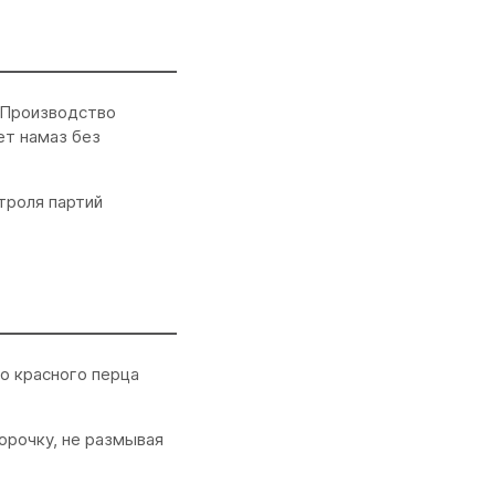
. Производство
ет намаз без
троля партий
о красного перца
рочку, не размывая