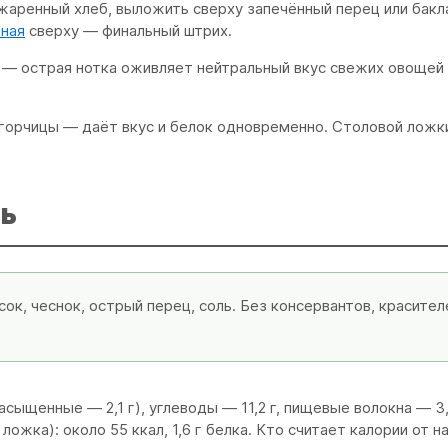
аренный хлеб, выложить сверху запечённый перец или бакл
ёная
сверху — финальный штрих.
 — острая нотка оживляет нейтральный вкус свежих овощей 
горчицы — даёт вкус и белок одновременно. Столовой ложки
ь
сок, чеснок, острый перец, соль. Без консервантов, красител
насыщенные — 2,1 г), углеводы — 11,2 г, пищевые волокна — 3,6
ложка): около 55 ккал, 1,6 г белка. Кто считает калории от 