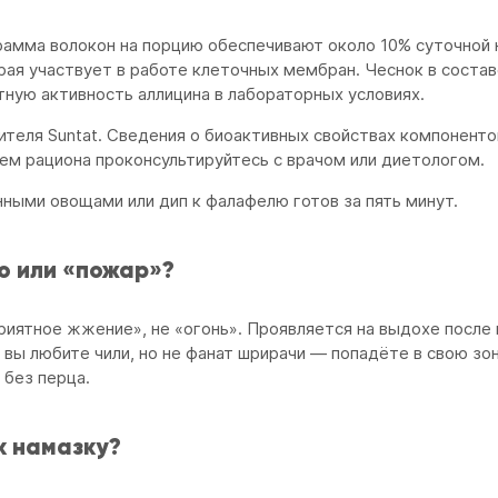
грамма волокон на порцию обеспечивают около 10% суточной 
рая участвует в работе клеточных мембран. Чеснок в состав
тную активность аллицина в лабораторных условиях.
теля Suntat. Сведения о биоактивных свойствах компоненто
ем рациона проконсультируйтесь с врачом или диетологом.
нными овощами или дип к фалафелю готов за пять минут.
о или «пожар»?
риятное жжение», не «огонь». Проявляется на выдохе после
и вы любите чили, но не фанат шрирачи — попадёте в свою зон
 без перца.
к намазку?