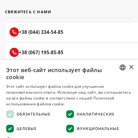
СВЯЖИТЕСЬ С НАМИ
+38 (044) 334-54-85
+38 (067) 195-85-85
×
Этот веб-сайт использует файлы
+38 (050) 145-85-45
cookie
RUSSIAN
Этот сайт использует файлы cookie для улучшения
пользовательского опыта. Используя наш сайт, вы соглашаетесь
UKRAINIAN
на все файлы cookie в соответствии с нашей Политикой
Делюкс
использования файлов cookie.
СПЕЦИИ И ПРЯНОСТИ
ОБЯЗАТЕЛЬНЫЕ
АНАЛИТИЧЕСКИЕ
© 2008–2026 Магазин специй и пряностей Делюкс, Киев
ЦЕЛЕВЫЕ
ФУНКЦИОНАЛЬНЫЕ
Все материалы на сайте защищены авторским правом