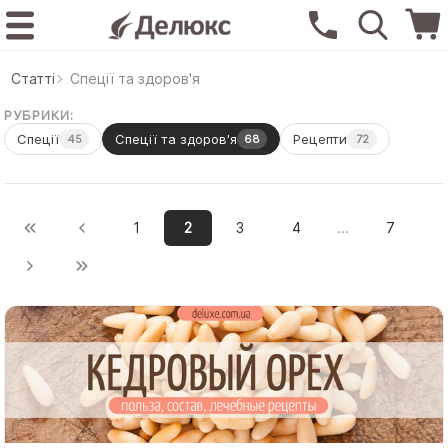
Статтi
Спеції та здоров'я
РУБРИКИ:
Спеції
Спеції та здоров'я
Рецепти
45
68
72
…
1
2
3
4
7