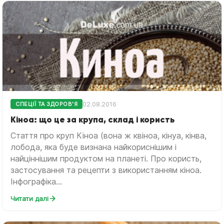
02.08.2016
СПЕЦІЇ ТА ЗДОРОВ'Я
Кіноа: що це за крупа, склад і користь
Стаття про круп Кіноа (вона ж квіноа, кінуа, кінва,
лобода, яка буде визнана найкориснішим і
найціннішим продуктом на планеті. Про користь,
застосування та рецепти з використанням кіноа.
Інфографіка...
Читати далі