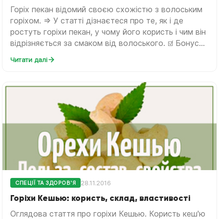
Горіх пекан відомий своєю схожістю з волоським
горіхом. ⇒ У статті дізнаєтеся про те, як і де
ростуть горіхи пекан, у чому його користь і чим він
відрізняється за смаком від волоського. ☑ Бонус...
Читати далі
28.11.2016
СПЕЦІЇ ТА ЗДОРОВ'Я
Горіхи Кешью: користь, склад, властивості
Оглядова стаття про горіхи Кешью. Користь кеш'ю