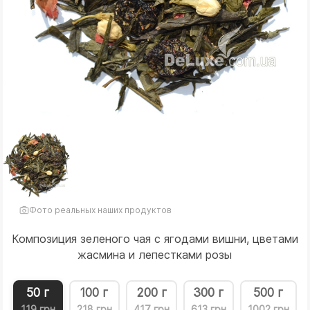
Фото реальных наших продуктов
Композиция зеленого чая с ягодами вишни, цветами
жасмина и лепестками розы
50 г
100 г
200 г
300 г
500 г
119 грн
218 грн
417 грн
613 грн
1002 грн