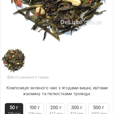
Фото реального товару
Композиція зеленого чаю з ягодами вишні, квітами
жасмину та пелюстками троянди.
50 г
100 г
200 г
300 г
500 г
119 грн
218 грн
417 грн
613 грн
1002 грн