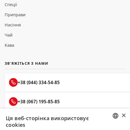
Спеції
Приправи
Насіння
Чай
Кава
ЗВ'ЯЖІТЬСЯ З НАМИ
+38 (044) 334-54-85
+38 (067) 195-85-85
×
Ця веб-сторінка використовує
+38 (050) 145-85-45
cookies