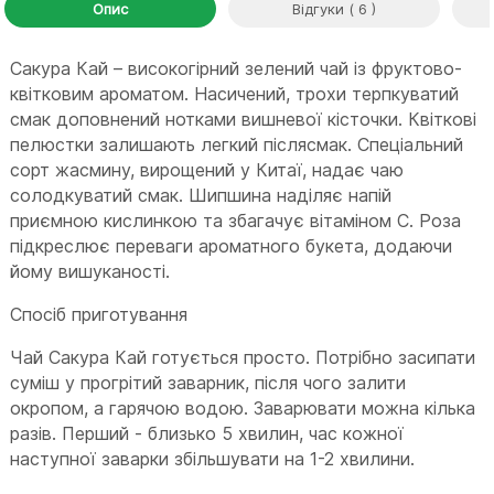
Опис
Відгуки ( 6 )
Сакура Кай – високогірний зелений чай із фруктово-
квітковим ароматом. Насичений, трохи терпкуватий
смак доповнений нотками вишневої кісточки. Квіткові
пелюстки залишають легкий післясмак. Спеціальний
сорт жасмину, вирощений у Китаї, надає чаю
солодкуватий смак. Шипшина наділяє напій
приємною кислинкою та збагачує вітаміном С. Роза
підкреслює переваги ароматного букета, додаючи
йому вишуканості.
Спосіб приготування
Чай Сакура Кай готується просто. Потрібно засипати
суміш у прогрітий заварник, після чого залити
окропом, а гарячою водою. Заварювати можна кілька
разів. Перший - близько 5 хвилин, час кожної
наступної заварки збільшувати на 1-2 хвилини.