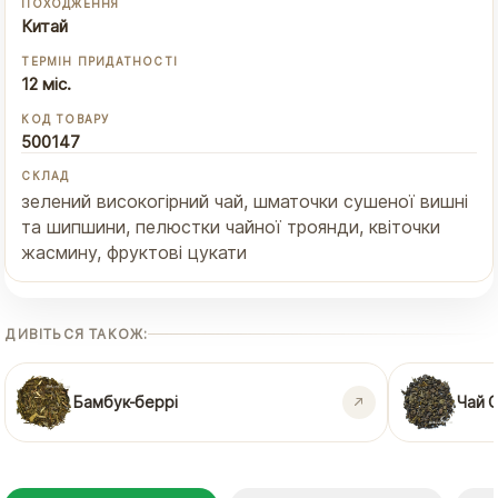
ПОХОДЖЕННЯ
Китай
ТЕРМІН ПРИДАТНОСТІ
12 міс.
КОД ТОВАРУ
500147
СКЛАД
зелений високогірний чай, шматочки сушеної вишні
та шипшини, пелюстки чайної троянди, квіточки
жасмину, фруктові цукати
ДИВІТЬСЯ ТАКОЖ:
Бамбук-беррі
Чай 