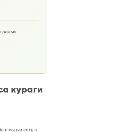
ограмма.
са кураги
е позиции есть в