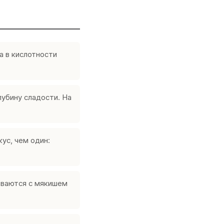
а в кислотности
лубину сладости. На
ус, чем один:
иваются с мякишем