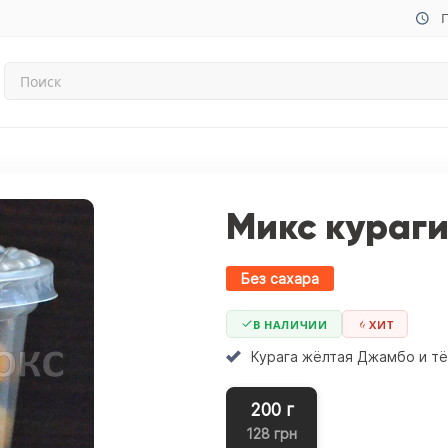
П
Микс кураг
Без сахара
В НАЛИЧИИ
ХИТ
Курага жёлтая Джамбо и т
200 г
128 грн