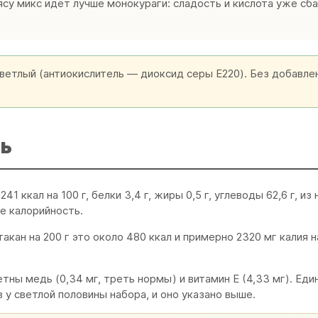
ясу микс идёт лучше монокураги: сладость и кислота уже сб
ветлый (антиокислитель — диоксид серы E220). Без добавлен
ь
 ккал на 100 г, белки 3,4 г, жиры 0,5 г, углеводы 62,6 г, из
не калорийность.
акан на 200 г это около 480 ккал и примерно 2320 мг калия н
етны медь (0,34 мг, треть нормы) и витамин E (4,33 мг). Ед
у светлой половины набора, и оно указано выше.