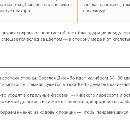
ез кислоты. Длинная теневая сушка
светлая освежает, тём
рирует сахара.
к сладкому.
половинки сохраняют золотистый цвет благодаря диоксиду се
с смещается вслед за цветом — в сторону мёда и от кислоты
ов востока страны. Светлая Джамбо идёт калибром 34–38 мм
и мягкость; тёмная сушится в тени 10–15 дней без каких-ли
 что уходят в отдельные фасовки, — никакого пересорта и ос
одержимое до вскрытия и может оценить однородность калиб
обираем именно из ходовых позиций — чтобы понравившийся