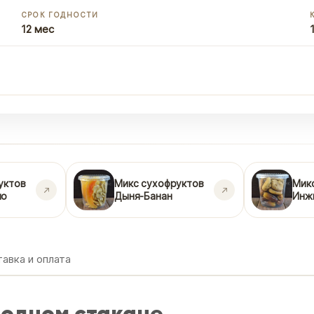
СРОК ГОДНОСТИ
12 мес
уктов
Микс сухофруктов
Мик
ло
Дыня-Банан
Инж
авка и оплата
в одном стакане