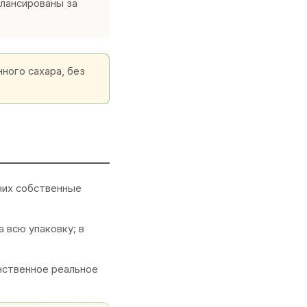
алансированы за
ного сахара, без
 них собственные
а всю упаковку; в
инственное реальное