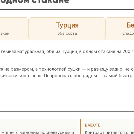
Турция
Бе
такан
оба сорта
сладо
мная натуральная, обе из Турции, в одном стакане на 200 г.
ся не размером, а технологией сушки — и разницу видно, не 
оричневая и матовая. Попробовать обе рядом — самый быстры
ВМЕСТЕ
 мягче, с медовым послевкусием и
Контраст читается с п