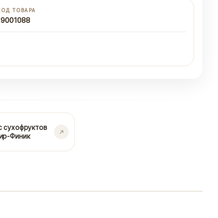
КОД ТОВАРА
19001088
с сухофруктов
ир-Финик