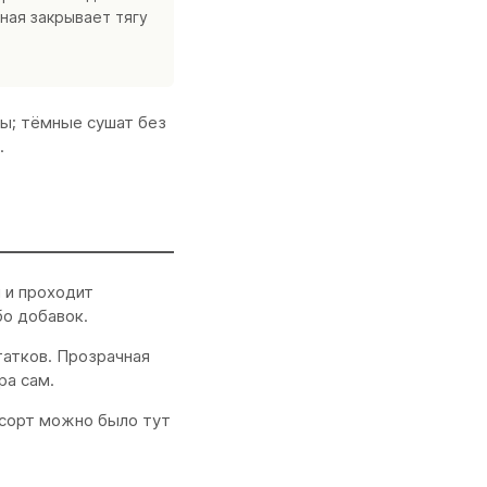
ная закрывает тягу
ры; тёмные сушат без
.
 и проходит
бо добавок.
татков. Прозрачная
ра сам.
 сорт можно было тут