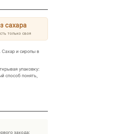
з сахара
сть только своя
 Сахар и сиропы в
открывая упаковку:
й способ понять,
ервого захода: