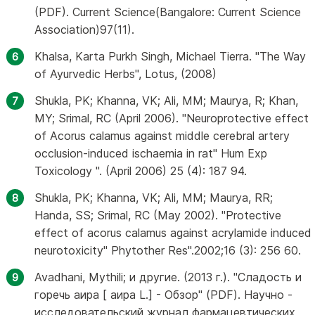
(PDF). Current Science(Bangalore: Current Science
Association)97(11).
Khalsa, Karta Purkh Singh, Michael Tierra. "The Way
of Ayurvedic Herbs", Lotus, (2008)
Shukla, PK; Khanna, VK; Ali, MM; Maurya, R; Khan,
MY; Srimal, RC (April 2006). "Neuroprotective effect
of Acorus calamus against middle cerebral artery
occlusion-induced ischaemia in rat" Hum Exp
Toxicology ". (April 2006) 25 (4): 187 94.
Shukla, PK; Khanna, VK; Ali, MM; Maurya, RR;
Handa, SS; Srimal, RC (May 2002). "Protective
effect of acorus calamus against acrylamide induced
neurotoxicity" Phytother Res".2002;16 (3): 256 60.
Avadhani, Mythili; и другие. (2013 г.). "Сладость и
горечь аира [ аира L.] - Обзор" (PDF). Научно -
исследовательский журнал фармацевтических,