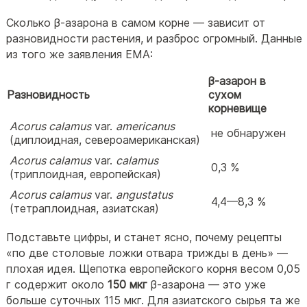
Сколько β-азарона в самом корне — зависит от
разновидности растения, и разброс огромный. Данные
из того же заявления EMA:
β-азарон в
Разновидность
сухом
корневище
Acorus calamus
var.
americanus
не обнаружен
(диплоидная, североамериканская)
Acorus calamus
var.
calamus
0,3 %
(триплоидная, европейская)
Acorus calamus
var.
angustatus
4,4—8,3 %
(тетраплоидная, азиатская)
Подставьте цифры, и станет ясно, почему рецепты
«по две столовые ложки отвара трижды в день» —
плохая идея. Щепотка европейского корня весом 0,05
г содержит около
150 мкг
β-азарона — это уже
больше суточных 115 мкг. Для азиатского сырья та же