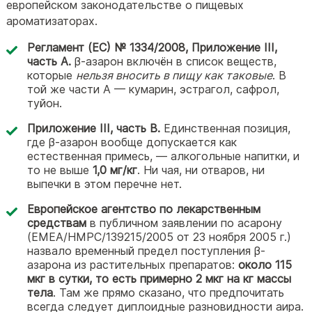
европейском законодательстве о пищевых
ароматизаторах.
Регламент (ЕС) № 1334/2008, Приложение III,
часть A.
β-азарон включён в список веществ,
которые
нельзя вносить в пищу как таковые
. В
той же части A — кумарин, эстрагол, сафрол,
туйон.
Приложение III, часть B.
Единственная позиция,
где β-азарон вообще допускается как
естественная примесь, — алкогольные напитки, и
то не выше
1,0 мг/кг
. Ни чая, ни отваров, ни
выпечки в этом перечне нет.
Европейское агентство по лекарственным
средствам
в публичном заявлении по асарону
(EMEA/HMPC/139215/2005 от 23 ноября 2005 г.)
назвало временный предел поступления β-
азарона из растительных препаратов:
около 115
мкг в сутки, то есть примерно 2 мкг на кг массы
тела
. Там же прямо сказано, что предпочитать
всегда следует диплоидные разновидности аира.