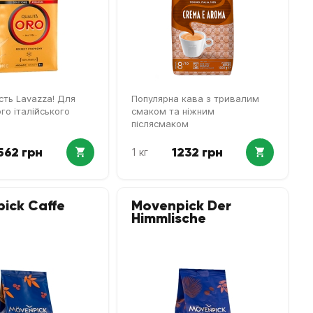
сть Lavazza! Для
Популярна кава з тривалим
го італійського
смаком та ніжним
післясмаком
562 грн
1232 грн
1 кг
ick Caffe
Movenpick Der
Himmlische