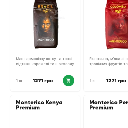
Має гармонічну нотку та тонкі
Екзотична, м'яка зі
відтінки карамелі та шоколаду
тропічних фруктів т
1271 грн
1271 грн
1 кг
1 кг
Monterico Kenya
Monterico Pe
Premium
Premium