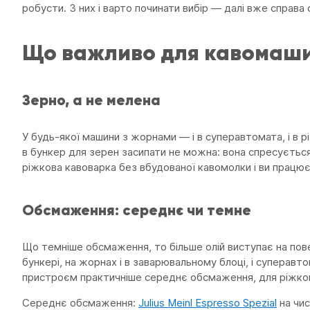
робусти. З них і варто починати вибір — далі вже справа 
Що важливо для кавомашин
Зерно, а не мелена
У будь-якої машини з жорнами — і в суперавтомата, і в
в бункер для зерен засипати не можна: вона спресується 
ріжкова кавоварка без вбудованої кавомолки і ви працю
Обсмаження: середнє чи темне
Що темніше обсмаження, то більше олій виступає на поверх
бункері, на жорнах і в заварювальному блоці, і супера
пристроєм практичніше середнє обсмаження, для ріжково
Середнє обсмаження:
Julius Meinl Espresso Spezial
на чис