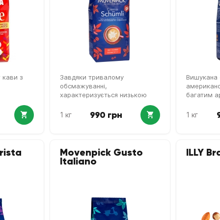
 кави з
Завдяки тривалому
Вишукана 
обсмажуванні,
американс
характеризується низькою
багатим 
кислотністю та слабкою
гіркотою
990 грн
1 кг
1 кг
rista
Movenpick Gusto
ILLY Br
Italiano