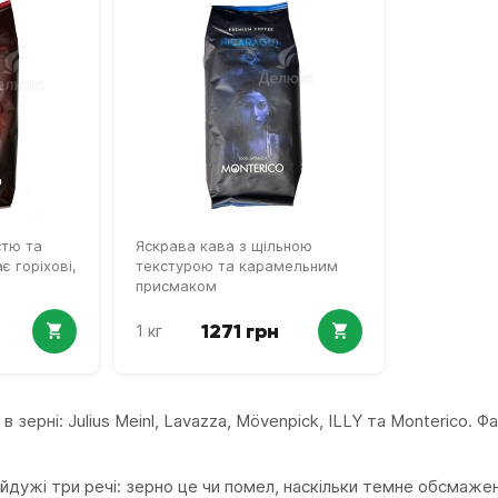
стю та
Яскрава кава з щільною
є горіхові,
текстурою та карамельним
присмаком
1271 грн
1 кг
 зерні: Julius Meinl, Lavazza, Mövenpick, ILLY та Monterico. Фа
ужі три речі: зерно це чи помел, наскільки темне обсмаження