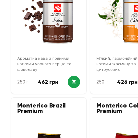
Ароматна кава з пряними
М'який, гармонійний
нотками чорного перцю та
нотами жасмину та
шоколаду
цитрусових
462 грн
426 грн
250 г
250 г
Monterico Brazil
Monterico Co
Premium
Premium