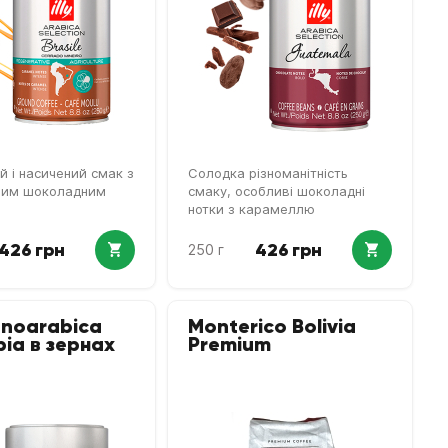
й і насичений смак з
Солодка різноманітність
вим шоколадним
смаку, особливі шоколадні
нотки з карамеллю
426 грн
426 грн
250 г
onoarabica
Monterico Bolivia
ia в зернах
Premium