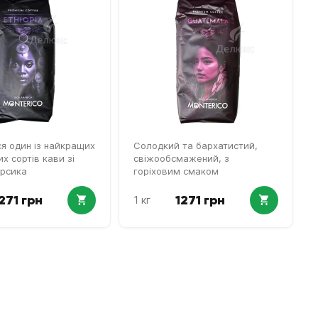
я один із найкращих
Солодкий та бархатистий,
х сортів кави зі
свіжообсмажений, з
рсика
горіховим смаком
271 грн
1271 грн
1 кг