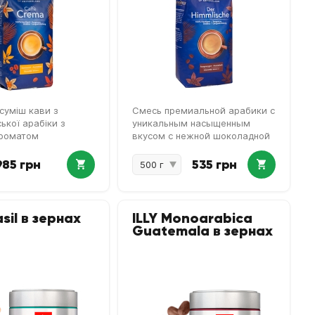
суміш кави з
Смесь премиальной арабики с
ької арабіки з
уникальным насыщенным
ароматом
вкусом с нежной шоколадной
ноткой
985 грн
535 грн
asil в зернах
ILLY Monoarabica
Guatemala в зернах