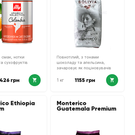
 смак, нотки
Повнотілий, з тонами
та сухофруктів
шоколаду та апельсина,
зачаровує як поціновувачів
кави, так і дегустаторів
426 грн
1155 грн
1 кг
ico Ethiopia
Monterico
um
Guatemala Premium