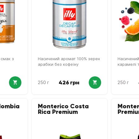
 смак з
Насичений аромат 100% зерен
Насичений
арабіки без кофеїну
карамелі 
426 грн
250 г
250 г
lombia
Monterico Costa
Monter
Rica Premium
Premi