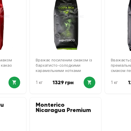
 смаком
Вражає посиленим смаком із
Вважаєтьс
а какао
бархатисто-солодкими
преміальни
карамельними нотками
смаком пе
1329 грн
1
1 кг
1 кг
ru
Monterico
Nicaragua Premium