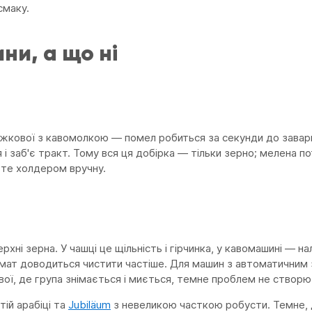
смаку.
и, а що ні
 ріжкової з кавомолкою — помел робиться за секунди до зава
і заб'є тракт. Тому вся ця добірка — тільки зерно; мелена по
єте холдером вручну.
ні зерна. У чашці це щільність і гірчинка, у кавомашині — налі
втомат доводиться чистити частіше. Для машин з автоматични
ї, де група знімається і миється, темне проблем не створю
тій арабіці та
Jubiläum
з невеликою часткою робусти. Темне, 