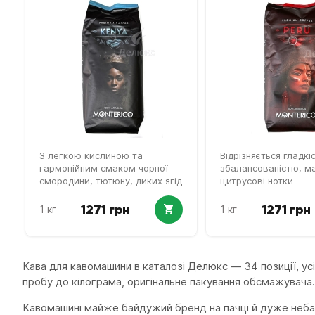
З легкою кислиною та
Відрізняється гладкі
гармонійним смаком чорної
збалансованістю, ма
смородини, тютюну, диких ягід
цитрусові нотки
1271 грн
1271 грн
1 кг
1 кг
Кава для кавомашини в каталозі Делюкс — 34 позиції, усі в
пробу до кілограма, оригінальне пакування обсмажувача.
Кавомашині майже байдужий бренд на пачці й дуже небайд