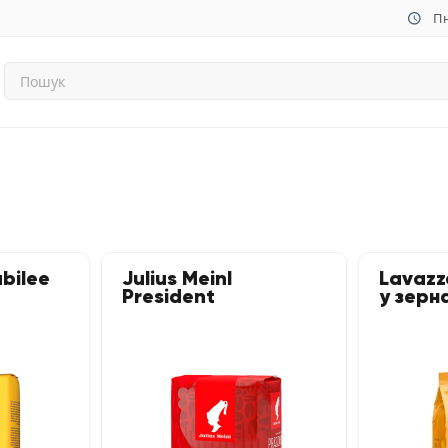
Пн
ubilee
Julius Meinl
Lavazz
President
у зерна