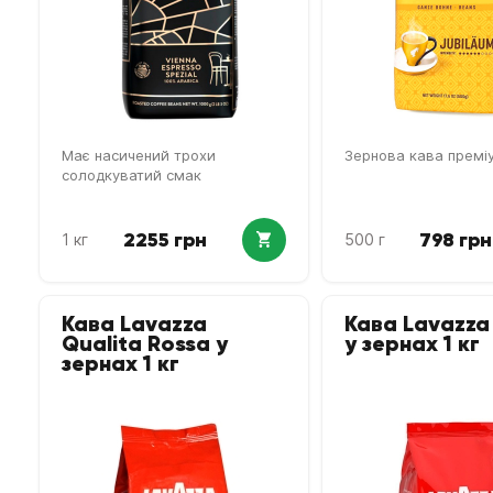
Має насичений трохи
Зернова кава премі
солодкуватий смак
2255 грн
798 грн
1 кг
500 г
Кава Lavazza
Кава Lavazza
Qualita Rossa у
у зернах 1 кг
зернах 1 кг