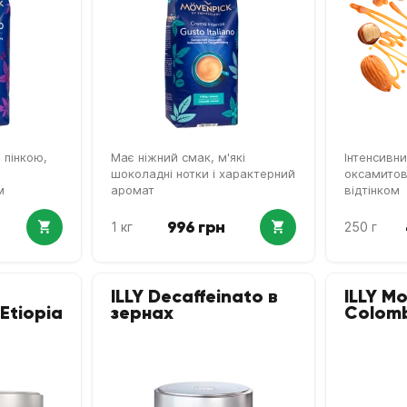
 пінкою,
Має ніжний смак, м'які
Інтенсивни
шоколадні нотки і характерний
оксамито
м
аромат
відтінком
996 грн
1 кг
250 г
ILLY Decaffeinato в
ILLY M
Etiopia
зернах
Colomb