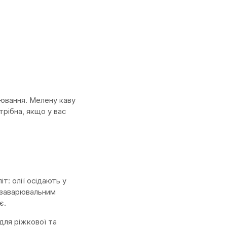
рювання. Мелену каву
трібна, якщо у вас
т: олії осідають у
м заварювальним
є.
для ріжкової та