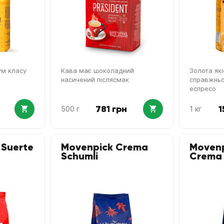
ум класу
Кава має шоколадний
Золота які
насичений післясмак
справжньо
еспресо
781 грн
1
500 г
1 кг
 Suerte
Movenpick Crema
Movenp
Schumli
Crema