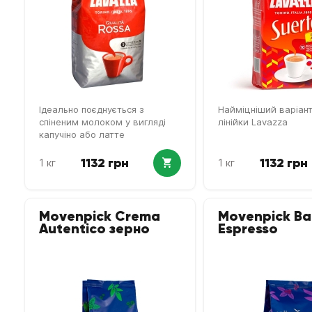
Ідеально поєднується з
Найміцніший варіант
спіненим молоком у вигляді
лінійки Lavazza
капучіно або латте
1132 грн
1132 грн
1 кг
1 кг
Movenpick Crema
Movenpick Ba
Autentico зерно
Espresso