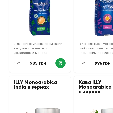
Для приготування крем-кави,
Відрізняється густою
капучино та латте з
глибоким смаком та
додаванням молока
насиченим аромато
985 грн
996 грн
1 кг
1 кг
ILLY Monoarabica
Кава ILLY
India в зернах
Monoarabica 
в зернах